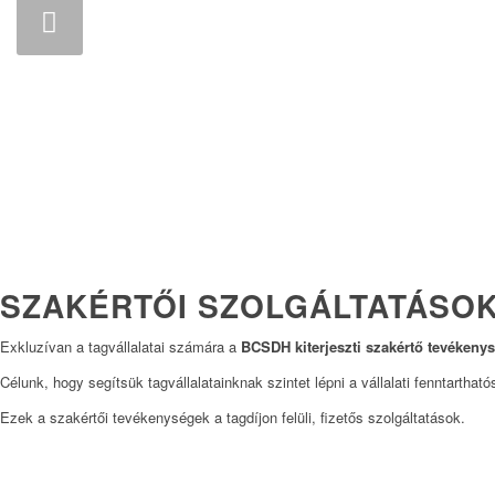
SZAKÉRTŐI SZOLGÁLTATÁSO
Exkluzívan a tagvállalatai számára a
BCSDH kiterjeszti szakértő tevékenysé
Célunk, hogy segítsük tagvállalatainknak szintet lépni a vállalati fenntarthat
Ezek a szakértői tevékenységek a tagdíjon felüli, fizetős szolgáltatások.