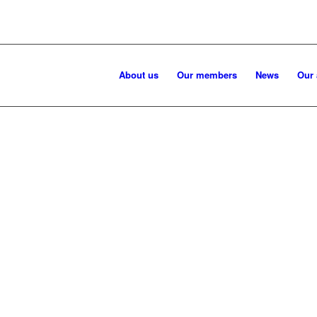
About us
Our members
News
Our 