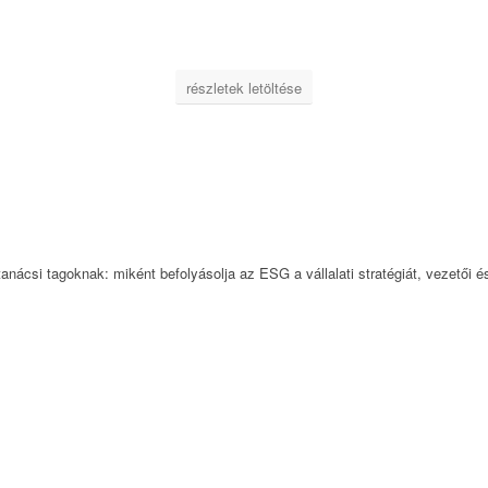
részletek letöltése
anácsi tagoknak: miként befolyásolja az ESG a vállalati stratégiát, vezetői é