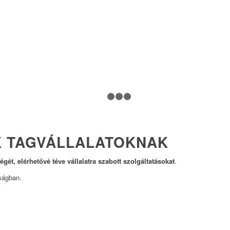
1
2
3
4
K TAGVÁLLALATOKNAK
gét, elérhetővé téve vállalatra szabott szolgáltatásokat
.
óságban.