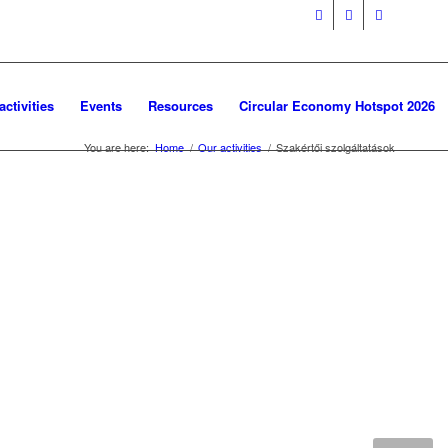
activities
Events
Resources
Circular Economy Hotspot 2026
You are here:
Home
/
Our activities
/
Szakértői szolgáltatások