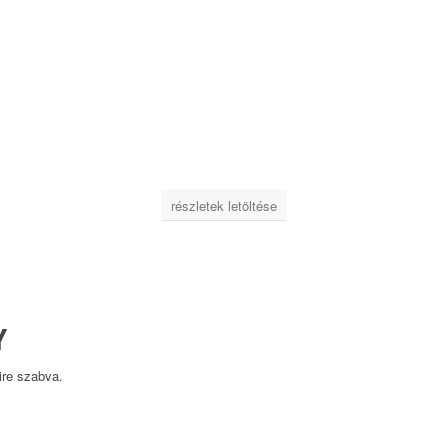
részletek letöltése
Y
ire szabva.