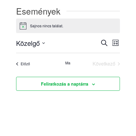
Események
Sajnos nincs találat.
Notice
Esemény
Esemé
Közelgő
Keresett
Lista
nézet
keresése
kifejezés
Dátum
navigác
kiválasztása.
és
Ma
Következő
Események
Előző
nézet
Események
választás
Feliratkozás a naptárra