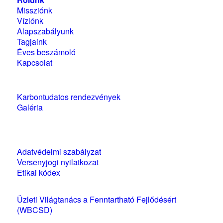
Missziónk
Víziónk
Alapszabályunk
Tagjaink
Éves beszámoló
Kapcsolat
Karbontudatos rendezvények
Galéria
Szabályzatok és nyilatkozatok
Adatvédelmi szabályzat
Versenyjogi nyilatkozat
Etikai kódex
Üzleti Világtanács a Fenntartható Fejlődésért
(WBCSD)
magyarországi partner szervezete