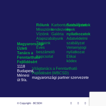
Rólunk
Karbontudatos
Szabályzatok
Üzleti
Missziónk
rendezvények
és
Víziónk
Galéria
nyilatkozatok
Alapszabályunk
Adatvédelmi
Tagjaink
szabályzat
Magyarországi
Éves
Versenyjogi
Üzleti
beszámoló
nyilatkozat
Tanács
a
Kapcsolat
Etikai
Fenntartható
kódex
Fejlődésért
1118
Világtanács a Fenntartható
Budapest,
Fejlődésért (WBCSD)
Ménesi
magyarországi partner szervezete
út 9/a.
© Copyright - BCSDH