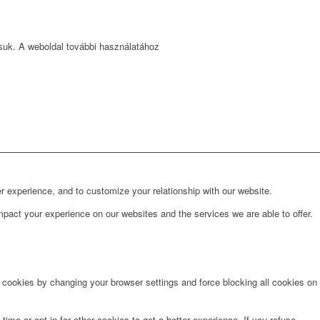
ssuk. A weboldal további használatához
r experience, and to customize your relationship with our website.
pact your experience on our websites and the services we are able to offer.
e cookies by changing your browser settings and force blocking all cookies on
time or opt in for other cookies to get a better experience. If you refuse