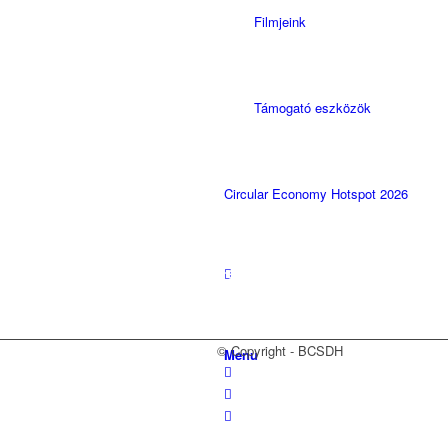
Filmjeink
Támogató eszközök
Circular Economy Hotspot 2026
Magyarországi Üzleti
Tanács
a Fenntartható
Fejlődésért
1118 Budapest, Ménesi út
9/a.
© Copyright - BCSDH
Menu