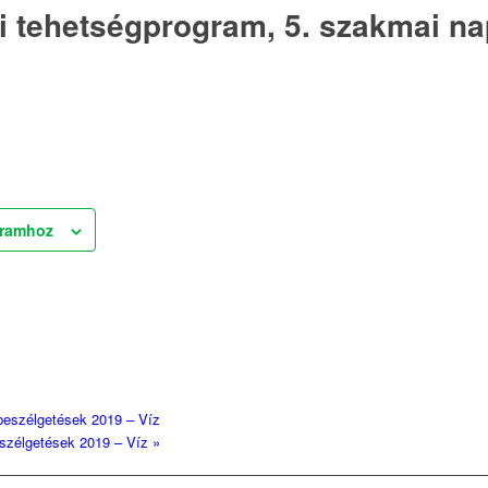
ői tehetségprogram, 5. szakmai n
áramhoz
-beszélgetések 2019 – Víz
beszélgetések 2019 – Víz
»