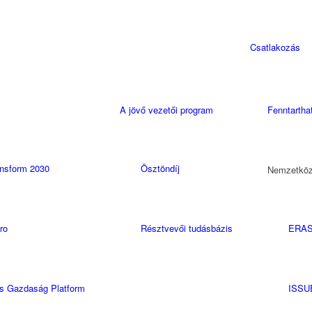
Csatlakozás
A jövő vezetői program
Fenntarthat
ansform 2030
Ösztöndíj
Nemzetközi
ro
Résztvevői tudásbázis
ERAS
os Gazdaság Platform
ISSU