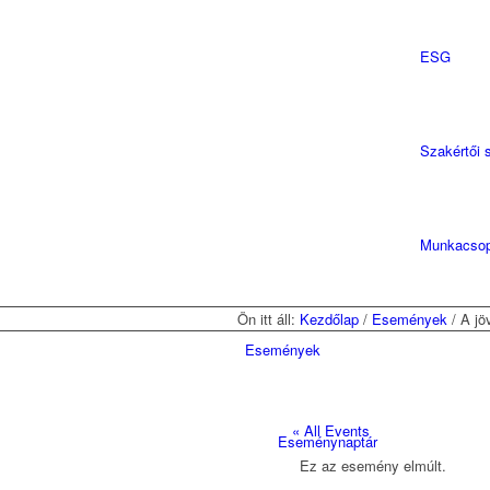
ESG
Szakértői 
Munkacsop
Ön itt áll:
Kezdőlap
/
Események
/
A jö
Események
« All Events
Eseménynaptár
Ez az esemény elmúlt.