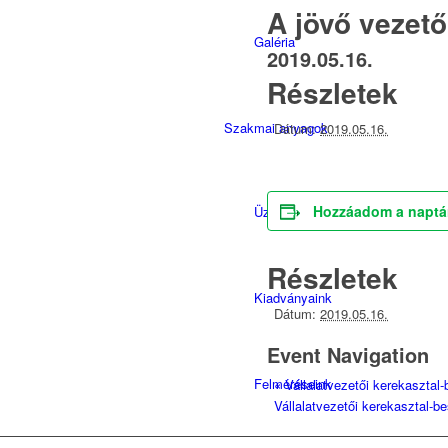
A jövő vezet
Galéria
2019.05.16.
Részletek
Szakmai anyagok
Dátum:
2019.05.16.
Hozzáadom a napt
Üzleti megoldások
Részletek
Kiadványaink
Dátum:
2019.05.16.
Event Navigation
Felméréseink
«
Vállalatvezetői kerekasztal
Vállalatvezetői kerekasztal-