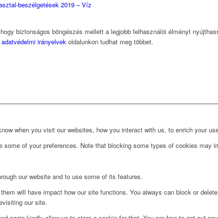
kasztal-beszélgetések 2019 – Víz
, hogy biztonságos böngészés mellett a legjobb felhasználói élményt nyújtha
z
adatvédelmi irányelvek
oldalunkon tudhat meg többet.
ow when you visit our websites, how you interact with us, to enrich your use
ge some of your preferences. Note that blocking some types of cookies may im
hrough our website and to use some of its features.
g them will have impact how our site functions. You always can block or delet
visiting our site.
d again kindly allow us to store a cookie for that. You are free to opt out any 