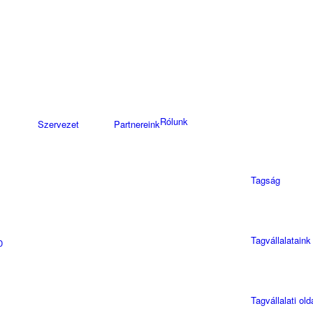
Rólunk
Szervezet
Partnereink
Tagság
Tagvállalataink
0
Tagvállalati old