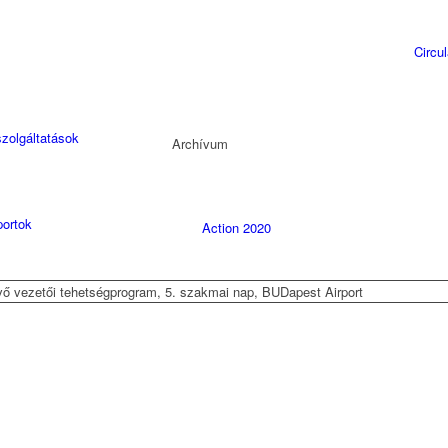
Circu
szolgáltatások
Archívum
ortok
Action 2020
vő vezetői tehetségprogram, 5. szakmai nap, BUDapest Airport