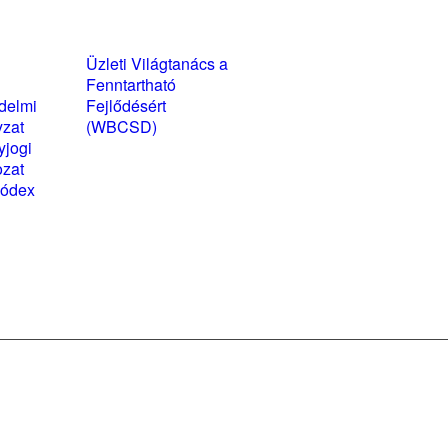
yzatok és
Üzleti Világtanács a
kozatok
Fenntartható
delmi
Fejlődésért
yzat
(WBCSD)
yjogi
magyarországi
ozat
partner szervezete
kódex