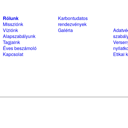
Rólunk
Karbontudatos
Szabál
Missziónk
rendezvények
nyilat
Víziónk
Galéria
Adatvé
Alapszabályunk
szabál
Tagjaink
Versen
Éves beszámoló
nyilatk
Kapcsolat
Etikai 