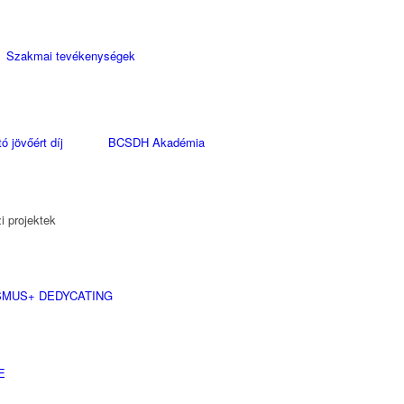
Szakmai tevékenységek
ó jövőért díj
BCSDH Akadémia
 projektek
MUS+ DEDYCATING
E