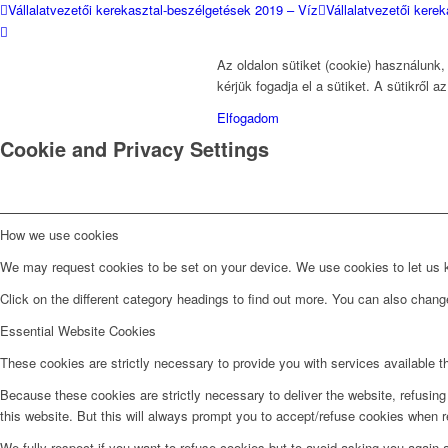
Vállalatvezetői kerekasztal-beszélgetések 2019 – Víz
Vállalatvezetői kere
Az oldalon sütiket (cookie) használunk
kérjük fogadja el a sütiket. A sütikről a
Elfogadom
Cookie and Privacy Settings
How we use cookies
We may request cookies to be set on your device. We use cookies to let us kn
Click on the different category headings to find out more. You can also chan
Essential Website Cookies
These cookies are strictly necessary to provide you with services available t
Because these cookies are strictly necessary to deliver the website, refusin
this website. But this will always prompt you to accept/refuse cookies when re
We fully respect if you want to refuse cookies but to avoid asking you again an