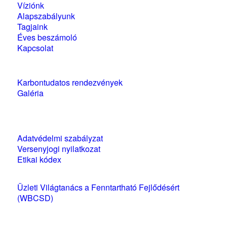
Víziónk
Alapszabályunk
Tagjaink
Éves beszámoló
Kapcsolat
Karbontudatos rendezvények
Galéria
Szabályzatok és nyilatkozatok
Adatvédelmi szabályzat
Versenyjogi nyilatkozat
Etikai kódex
Üzleti Világtanács a Fenntartható Fejlődésért
(WBCSD)
magyarországi partner szervezete