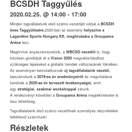
BCSDH Taggyűlés
2020.02.25. @ 14:00
-
17:00
Minden tagvállalatunk első számú vezetőjét várjuk a
BCSDH
éves Taggyűlésére.
2020-ban az esemény
helyszíne a
Lagardére Sports Hungary Kft. meghívására a Groupama
Aréna
lesz.
Meghívtuk anyaszervezetünk, a
WBCSD vezetőit
is, hogy
közösen gondoljuk át a
Vision 2050
megvalósításához
szükséges lépéseket a globális trendek változásának tükrében.
Az eseményen bemutatkoznak
új tagvállalataink vezetői
,
beszámolunk a
2019-es év eredményeiről
és megvitatásra
kerülnek a
2020-as év tervezett tevékenységei,
amit
egy
stratégiai, szakmai workshoppal
zárunk.
A rendezvényt követően a
Groupama Aréna
megtekintésére is
lesz lehetőség.
Tagvállalataink első számú vezetőinek személyes részvételére
feltétlenül számítunk!
Részletek