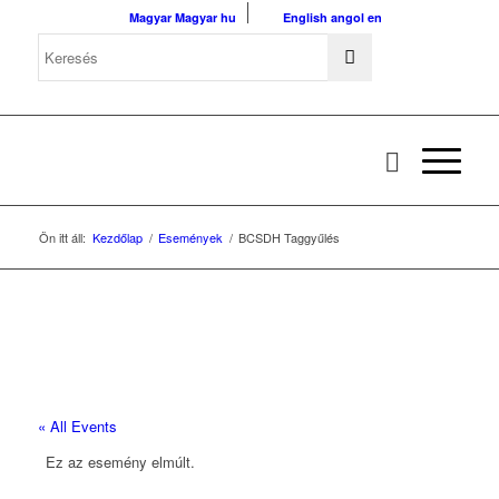
Magyar
Magyar
hu
English
angol
en
Ön itt áll:
Kezdőlap
/
Események
/
BCSDH Taggyűlés
« All Events
Ez az esemény elmúlt.