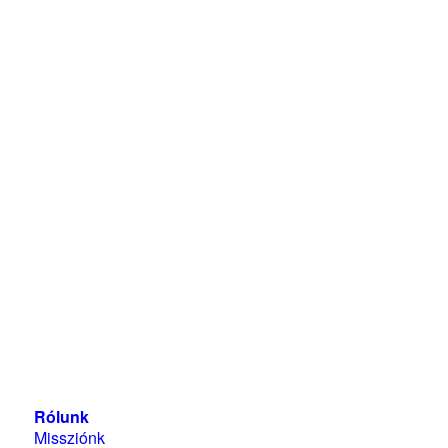
Magyarországi Üzleti Tanács
a Fenntartható
Fejlődésért
1118 Budapest, Ménesi út 9/a.
Rólunk
Missziónk