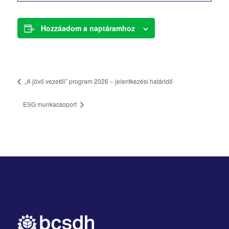
Hozzáadom a naptáramhoz
„A jövő vezetői” program 2026 – jelentkezési határidő
ESG munkacsoport