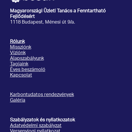
Magyarországi Üzleti Tanács
a Fenntartható
Fejlődésért
1118 Budapest, Ménesi út 9/a.
Rólunk
Missziónk
Víziónk
Alapszabályunk
Tagjaink
Éves beszámoló
Kapcsolat
Karbontudatos rendezvények
Galéria
Szabályzatok és nyilatkozatok
Adatvédelmi szabályzat
Versenyjogi nyilatkozat