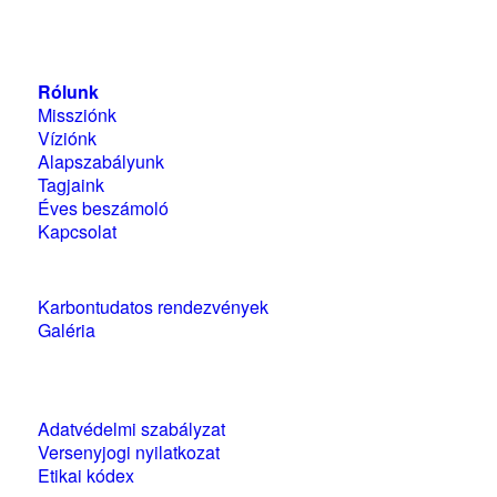
1118 Budapest, Ménesi út 9/a.
Rólunk
Missziónk
Víziónk
Alapszabályunk
Tagjaink
Éves beszámoló
Kapcsolat
Karbontudatos rendezvények
Galéria
Szabályzatok és nyilatkozatok
Adatvédelmi szabályzat
Versenyjogi nyilatkozat
Etikai kódex