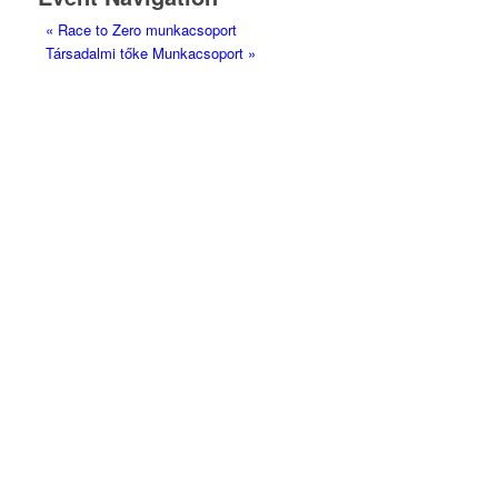
«
Race to Zero munkacsoport
Társadalmi tőke Munkacsoport
»
Magyarországi Üzleti Tanács
a Fenntartható
Fejlődésért