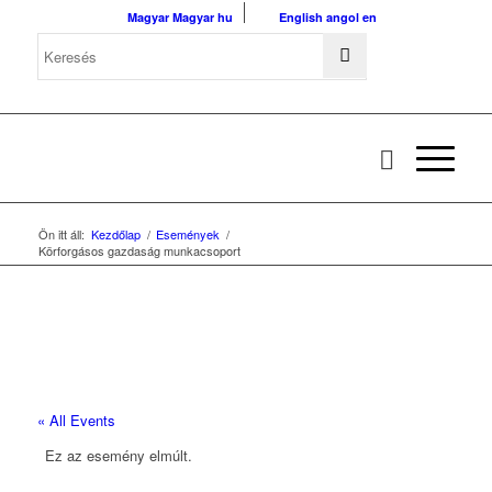
Magyar
Magyar
hu
English
angol
en
Ön itt áll:
Kezdőlap
/
Események
/
Körforgásos gazdaság munkacsoport
« All Events
Ez az esemény elmúlt.