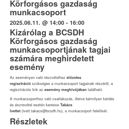
Körforgásos gazdaság
munkacsoport
2025.06.11. @ 14:00
-
16:00
Kizárólag a BCSDH
Körforgásos gazdaság
munkacsoportjának tagjai
számára meghirdetett
esemény
Az eseményen való részvételhez
előzetes
regisztráció
szükséges a munkacsoport tagjainak részéről, a
regisztrációs link az
esemény meghívójában
található.
A munkacsoporthoz való csatlakozás, illetve bármilyen kérdés
és észrevétel esetén keresse
Takács
Ivettet
(ivett.takacs@bcsdh.hu), a munkacsoport felelősét.
Részletek