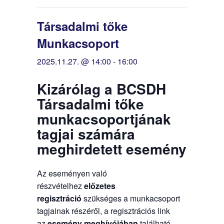
Társadalmi tőke
Munkacsoport
2025.11.27. @ 14:00
-
16:00
Kizárólag a BCSDH
Társadalmi tőke
munkacsoportjának
tagjai számára
meghirdetett esemény
Az eseményen való
részvételhez
előzetes
regisztráció
szükséges a munkacsoport
tagjainak részéről, a regisztrációs link
az
esemény meghívójában
található.