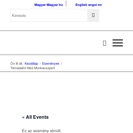
Magyar
Magyar
hu
English
angol
en
Ön itt áll:
Kezdőlap
/
Események
/
Társadalmi tőke Munkacsoport
« All Events
Ez az esemény elmúlt.