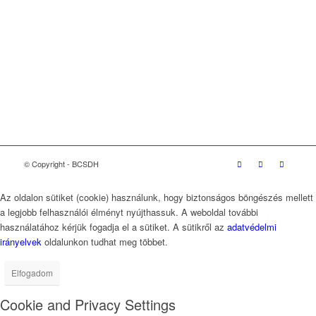
Versenyjogi nyilatkozat
Etikai kódex
Üzleti Világtanács a Fenntartható Fejlődésért
(WBCSD)
magyarországi partner szervezete
© Copyright - BCSDH
Az oldalon sütiket (cookie) használunk, hogy biztonságos böngészés mellett
a legjobb felhasználói élményt nyújthassuk. A weboldal további
használatához kérjük fogadja el a sütiket. A sütikről az
adatvédelmi
irányelvek
oldalunkon tudhat meg többet.
Elfogadom
Cookie and Privacy Settings