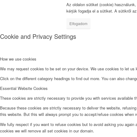
Az oldalon sütiket (cookie) használunk
kérjük fogadja el a sütiket. A sütikről a
Elfogadom
Cookie and Privacy Settings
How we use cookies
We may request cookies to be set on your device. We use cookies to let us kn
Click on the different category headings to find out more. You can also chan
Essential Website Cookies
These cookies are strictly necessary to provide you with services available t
Because these cookies are strictly necessary to deliver the website, refusin
this website. But this will always prompt you to accept/refuse cookies when re
We fully respect if you want to refuse cookies but to avoid asking you again an
cookies we will remove all set cookies in our domain.