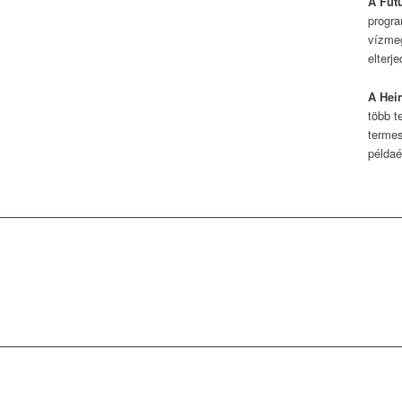
A Fut
progra
vízmeg
elterj
A Hei
több t
termes
példaé