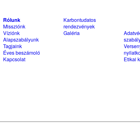
Rólunk
Karbontudatos
Szabál
Missziónk
rendezvények
nyilat
Víziónk
Galéria
Adatvé
Alapszabályunk
szabál
Tagjaink
Versen
Éves beszámoló
nyilatk
Kapcsolat
Etikai 