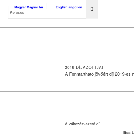
Magyar
Magyar
hu
English
angol
en
2019 DÍJAZOTTJAI
A Fenntartható jövőért díj 2019-es n
A változásvezető díj
Ilics 