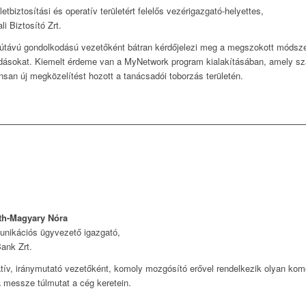
etbiztosítási és operatív területért felelős vezérigazgató-helyettes,
li Biztosító Zrt.
távú gondolkodású vezetőként bátran kérdőjelezi meg a megszokott módszer
ásokat. Kiemelt érdeme van a MyNetwork program kialakításában, amely szakí
san új megközelítést hozott a tanácsadói toborzás területén.
th-Magyary Nóra
nikációs ügyvezető igazgató,
ank Zrt.
tív, iránymutató vezetőként, komoly mozgósító erővel rendelkezik olyan ko
 messze túlmutat a cég keretein.