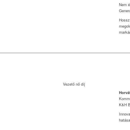
Nem él
Genera
Hosszú
megold
markán
Vezető nő díj
Horvá
Kommu
K&H B
Innova
hatása