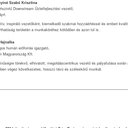
nyiné Szabó Krisztina
tszintű Downstream Üzletfejlesztési vezető,
yrt.
tív, inspiráló vezetőként, kiemelkedő szakmai hozzáértéssel és emberi kvalitás
rthatóság területén a munkaköréhez kötődően és azon túl is.
Hajnalka
os humán erőforrás igazgató,
n Magyarország Kft.
nűségre törekvő, elhivatott, megoldáscentrikus vezető és pályafutása sorá
ben végez következetes, hosszú távú és széleskörű munkát.