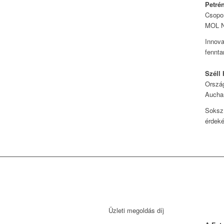
Petré
Csopor
MOL N
Innova
fennta
Széll 
Ország
Aucha
Sokszí
érdeké
Üzleti megoldás díj