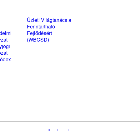
yzatok és
Üzleti Világtanács a
kozatok
Fenntartható
delmi
Fejlődésért
yzat
(WBCSD)
yjogi
magyarországi
ozat
partner szervezete
kódex