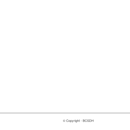
Magyarországi Üzleti
Tanács
a Fenntartható
Fejlődésért
1118 Budapest, Ménesi út
9/a.
© Copyright - BCSDH