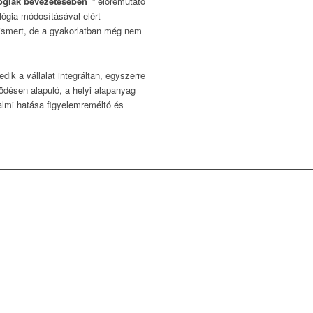
lógiák bevezetésében”
” előremutató
ógia módosításával elért
r ismert, de a gyakorlatban még nem
ik a vállalat integráltan, egyszerre
ödésen alapuló, a helyi alapanyag
dalmi hatása figyelemreméltó és