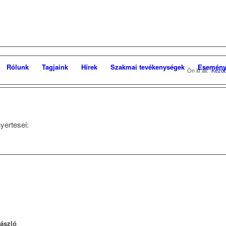
Rólunk
Tagjaink
Hírek
Szakmai tevékenységek
Esemény
Ön itt áll:
Kezdő
yertesei:
László