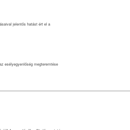
aival jelentős hatást ért el a
n az esélyegyenlőség megteremtése