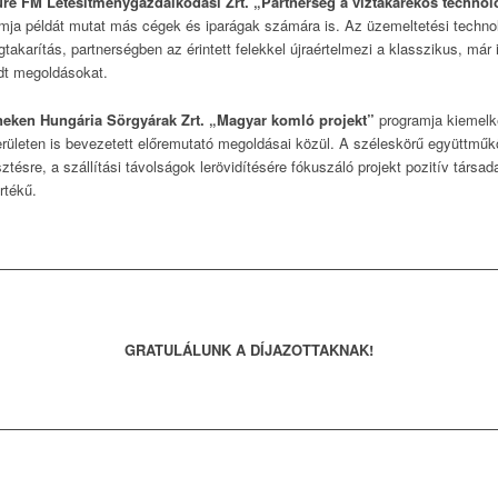
ure FM Létesítménygazdálkodási Zrt. „Partnerség a víztakarékos techno
mja példát mutat más cégek és iparágak számára is. Az üzemeltetési technol
takarítás, partnerségben az érintett felekkel újraértelmezi a klasszikus, má
edt megoldásokat.
neken Hungária Sörgyárak Zrt. „Magyar komló projekt”
programja kiemelked
erületen is bevezetett előremutató megoldásai közül. A széleskörű együttműk
ztésre, a szállítási távolságok lerövidítésére fókuszáló projekt pozitív társa
rtékű.
GRATULÁLUNK A DÍJAZOTTAKNAK!