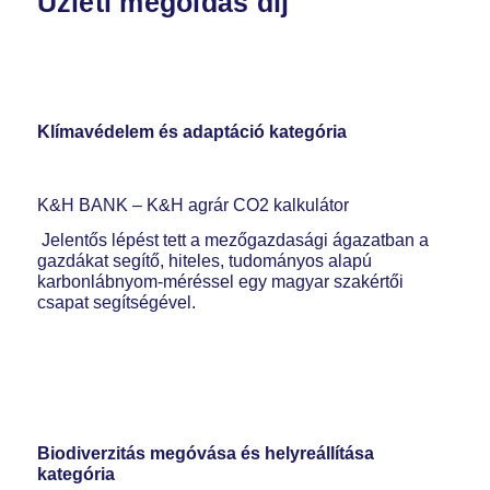
Üzleti megoldás díj
Klímavédelem és adaptáció kategória
K&H BANK – K&H agrár CO2 kalkulátor
Jelentős lépést tett a mezőgazdasági ágazatban a
gazdákat segítő, hiteles, tudományos alapú
karbonlábnyom-méréssel egy magyar szakértői
csapat segítségével.
Biodiverzitás megóvása és helyreállítása
kategória