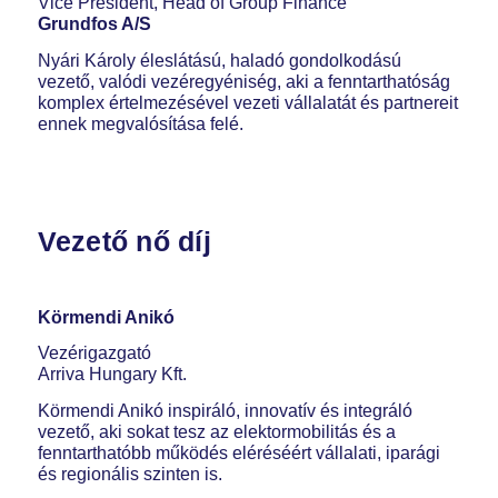
Vice President, Head of Group Finance
Grundfos A/S
Nyári Károly éleslátású, haladó gondolkodású
vezető, valódi vezéregyéniség, aki a fenntarthatóság
komplex értelmezésével vezeti vállalatát és partnereit
ennek megvalósítása felé.
Vezető nő díj
Körmendi Anikó
Vezérigazgató
Arriva Hungary Kft.
Körmendi Anikó inspiráló, innovatív és integráló
vezető, aki sokat tesz az elektormobilitás és a
fenntarthatóbb működés eléréséért vállalati, iparági
és regionális szinten is.