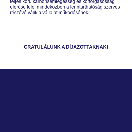
teljes körű karbonsemlegesség és körforgásosság
elérése felé, mindeközben a fenntarthatóság szerves
részévé válik a vállalat működésének.
GRATULÁLUNK A DÍJAZOTTAKNAK!