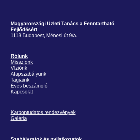
Magyarországi Üzleti Tanács
a Fenntartható
Fejlődésért
1118 Budapest, Ménesi út 9/a.
Rólunk
Missziónk
Víziónk
Alapszabályunk
Tagjaink
Éves beszámoló
Kapcsolat
Karbontudatos rendezvények
Galéria
Szabályzatok és nyilatkozatok