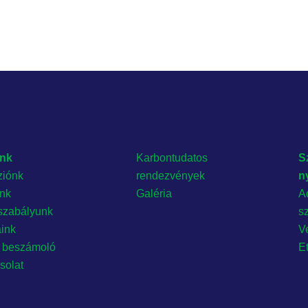
nk
Karbontudatos
S
ziónk
rendezvények
n
ónk
Galéria
A
szabályunk
s
aink
Ve
 beszámoló
E
solat