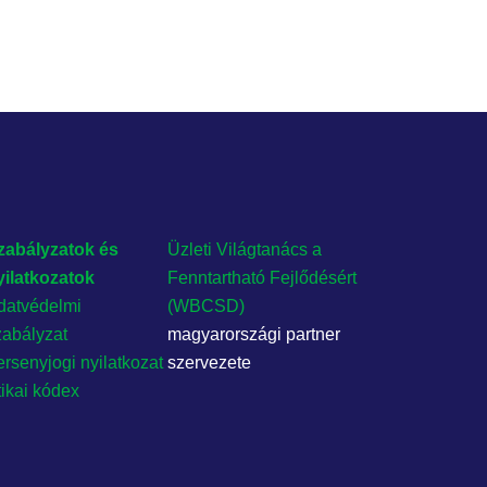
zabályzatok és
Üzleti Világtanács a
yilatkozatok
Fenntartható Fejlődésért
datvédelmi
(WBCSD)
zabályzat
magyarországi partner
rsenyjogi nyilatkozat
szervezete
tikai kódex