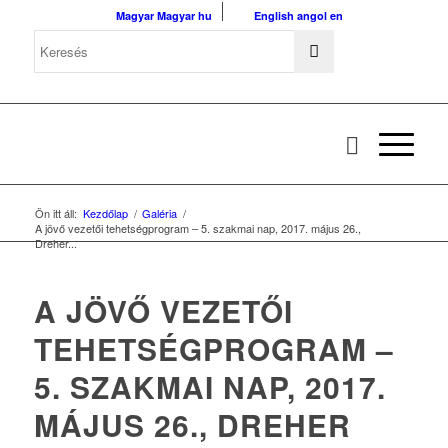
Magyar
Magyar
hu
English
angol
en
Ön itt áll:
Kezdőlap
/
Galéria
/
A jövő vezetői tehetségprogram – 5. szakmai nap, 2017. május 26.,
Dreher...
A JÖVŐ VEZETŐI
TEHETSÉGPROGRAM –
5. SZAKMAI NAP, 2017.
MÁJUS 26., DREHER