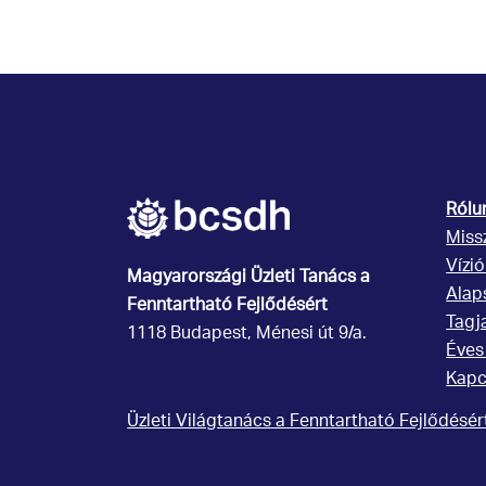
Rólu
Miss
Vízi
Magyarországi Üzleti Tanács
a
Alap
Fenntartható Fejlődésért
Tagj
1118 Budapest, Ménesi út 9/a.
Éves
Kapc
Üzleti Világtanács a Fenntartható Fejlődésé