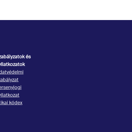
zabályzatok és
yilatkozatok
datvédelmi
zabályzat
ersenyjogi
yilatkozat
tikai kódex