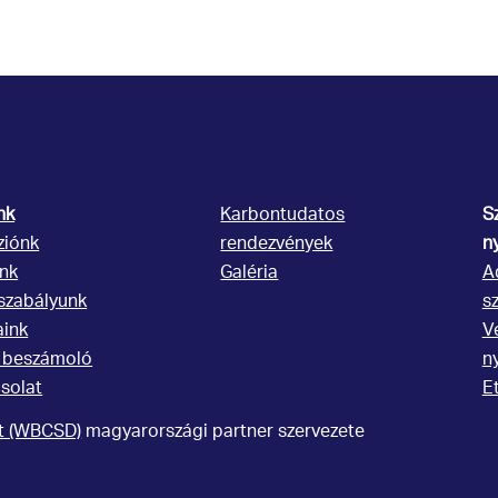
nk
Karbontudatos
S
ziónk
rendezvények
n
ónk
Galéria
A
szabályunk
s
aink
V
 beszámoló
n
solat
E
rt (WBCSD)
magyarországi partner szervezete