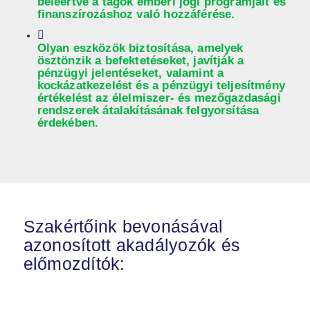
beleértve a tagok emberi jogi programjait és
finanszírozáshoz való hozzáférése.
Olyan eszközök biztosítása, amelyek
ösztönzik a befektetéseket, javítják a
pénzügyi jelentéseket, valamint a
kockázatkezelést és a pénzügyi teljesítmény
értékelést az élelmiszer- és mezőgazdasági
rendszerek átalakításának felgyorsítása
érdekében.
Szakértőink bevonásával
azonosított akadályozók és
előmozdítók: