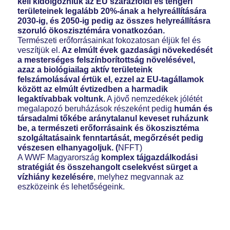
kell kidolgozniuk az EU szárazföldi és tengeri
területeinek legalább 20%-ának a helyreállítására
2030-ig, és 2050-ig pedig az összes helyreállításra
szoruló ökoszisztémára vonatkozóan.
Természeti erőforrásainkat fokozatosan éljük fel és
veszítjük el.
Az elmúlt évek gazdasági növekedését
a mesterséges felszínborítottság növelésével,
azaz a biológiailag aktív területeink
felszámolásával értük el, ezzel az EU-tagállamok
között az elmúlt évtizedben a harmadik
legaktívabbak voltunk.
A jövő nemzedékek jólétét
megalapozó beruházások részeként pedig
humán és
társadalmi tőkébe aránytalanul keveset ruházunk
be, a természeti erőforrásaink és ökoszisztéma
szolgáltatásaink fenntartását, megőrzését pedig
vészesen elhanyagoljuk. (
NFFT)
A WWF Magyarország
komplex tájgazdálkodási
stratégiát és összehangolt cselekvést sürget a
vízhiány kezelésére
, melyhez megvannak az
eszközeink és lehetőségeink.