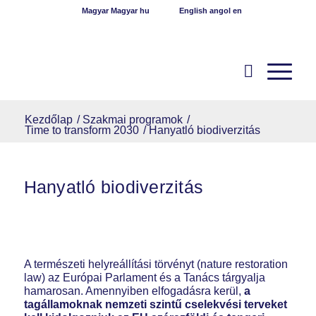
Magyar
Magyar
hu
English
angol
en
Kezdőlap
/
Szakmai programok
/
Time to transform 2030
/
Hanyatló biodiverzitás
Hanyatló biodiverzitás
A természeti helyreállítási törvényt (nature restoration
law) az Európai Parlament és a Tanács tárgyalja
hamarosan. Amennyiben elfogadásra kerül,
a
tagállamoknak nemzeti szintű cselekvési terveket