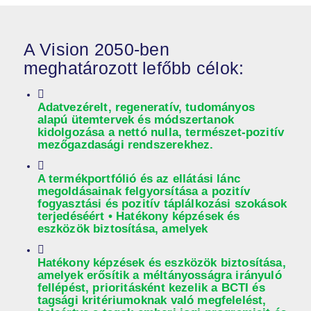
A Vision 2050-ben
meghatározott lefőbb célok:
Adatvezérelt, regeneratív, tudományos
alapú ütemtervek és módszertanok
kidolgozása a nettó nulla, természet-pozitív
mezőgazdasági rendszerekhez.
A termékportfólió és az ellátási lánc
megoldásainak felgyorsítása a pozitív
fogyasztási és pozitív táplálkozási szokások
terjedéséért • Hatékony képzések és
eszközök biztosítása, amelyek
Hatékony képzések és eszközök biztosítása,
amelyek erősítik a méltányosságra irányuló
fellépést, prioritásként kezelik a BCTI és
tagsági kritériumoknak való megfelelést,