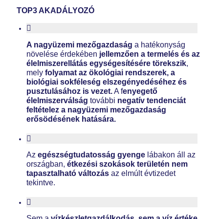
TOP3 AKADÁLYOZÓ
A nagyüzemi mezőgazdaság
a hatékonyság
növelése érdekében
jellemzően a termelés és az
élelmiszerellátás
egységesítésére törekszik
,
mely
folyamat az ökológiai rendszerek, a
biológiai sokféleség elszegényedéséhez és
pusztulásához is vezet.
A f
enyegető
élelmiszerválság
további
negatív tendenciát
feltételez a nagyüzemi mezőgazdaság
erősödésének hatására.
Az
egészségtudatosság gyenge
lábakon áll az
országban,
étkezési szokások területén nem
tapasztalható változás
az elmúlt évtizedet
tekintve.
Sem a
vízkészletgazdálkodás, sem a víz értéke