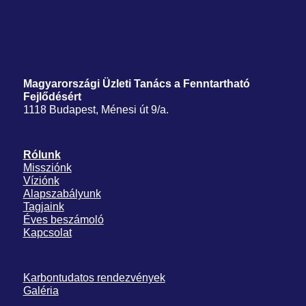
Magyarországi Üzleti Tanács
a Fenntartható
Fejlődésért
1118 Budapest, Ménesi út 9/a.
Rólunk
Missziónk
Víziónk
Alapszabályunk
Tagjaink
Éves beszámoló
Kapcsolat
Karbontudatos rendezvények
Galéria