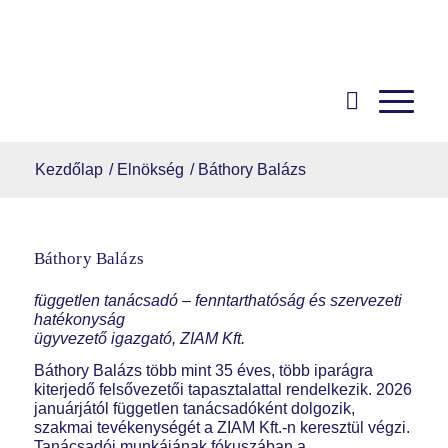
Kezdőlap
/
Elnökség
/
Báthory Balázs
Báthory Balázs
független tanácsadó – fenntarthatóság és szervezeti
hatékonyság
ügyvezető igazgató, ZIAM Kft.
Báthory Balázs több mint 35 éves, több iparágra
kiterjedő felsővezetői tapasztalattal rendelkezik. 2026
januárjától független tanácsadóként dolgozik,
szakmai tevékenységét a ZIAM Kft.-n keresztül végzi.
Tanácsadói munkájának fókuszában a