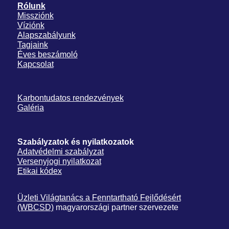
Rólunk
Missziónk
Víziónk
Alapszabályunk
Tagjaink
Éves beszámoló
Kapcsolat
Karbontudatos rendezvények
Galéria
Szabályzatok és nyilatkozatok
Adatvédelmi szabályzat
Versenyjogi nyilatkozat
Etikai kódex
Üzleti Világtanács a Fenntartható Fejlődésért
(WBCSD)
magyarországi partner szervezete