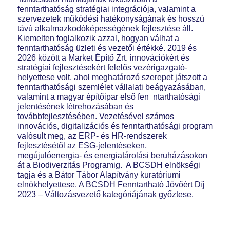
fenntarthatóság stratégiai integrációja, valamint a
szervezetek működési hatékonyságának és hosszú
távú alkalmazkodóképességének fejlesztése áll.
Kiemelten foglalkozik azzal, hogyan válhat a
fenntarthatóság üzleti és vezetői értékké. 2019 és
2026 között a Market Építő Zrt. innovációkért és
stratégiai fejlesztésekért felelős vezérigazgató-
helyettese volt, ahol meghatározó szerepet játszott a
fenntarthatósági szemlélet vállalati beágyazásában,
valamint a magyar építőipar első fen ntarthatósági
jelentésének létrehozásában és
továbbfejlesztésében. Vezetésével számos
innovációs, digitalizációs és fenntarthatósági program
valósult meg, az ERP- és HR-rendszerek
fejlesztésétől az ESG-jelentéseken,
megújulóenergia- és energiatárolási beruházásokon
át a Biodiverzitás Programig. A BCSDH elnökségi
tagja és a Bátor Tábor Alapítvány kuratóriumi
elnökhelyettese. A BCSDH Fenntartható Jövőért Díj
2023 – Változásvezető kategóriájának győztese.