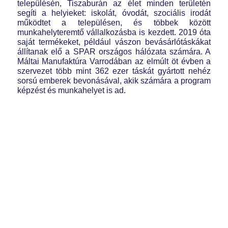
településén, Tiszaburán az élet minden területén
segíti a helyieket: iskolát, óvodát, szociális irodát
működtet a településen, és többek között
munkahelyteremtő vállalkozásba is kezdett. 2019 óta
saját termékeket, például vászon bevásárlótáskákat
állítanak elő a SPAR országos hálózata számára. A
Máltai Manufaktúra Varrodában az elmúlt öt évben a
szervezet több mint 362 ezer táskát gyártott nehéz
sorsú emberek bevonásával, akik számára a program
képzést és munkahelyet is ad.