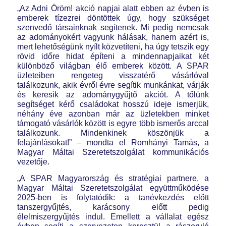
„Az Adni Öröm! akció napjai alatt ebben az évben is
emberek tízezrei döntöttek úgy, hogy szükséget
szenvedő társainknak segítenek. Mi pedig nemcsak
az adományokért vagyunk hálásak, hanem azért is,
mert lehetőségünk nyílt közvetíteni, ha úgy tetszik egy
rövid időre hidat építeni a mindennapjaikat két
különböző világban élő emberek között. A SPAR
üzleteiben rengeteg visszatérő vásárlóval
találkozunk, akik évről évre segítik munkánkat, várják
és keresik az adománygyűjtő akciót. A tőlünk
segítséget kérő családokat hosszú ideje ismerjük,
néhány éve azonban már az üzletekben minket
támogató vásárlók között is egyre több ismerős arccal
találkozunk. Mindenkinek köszönjük a
felajánlásokat!” – mondta el Romhányi Tamás, a
Magyar Máltai Szeretetszolgálat kommunikációs
vezetője.
„A SPAR Magyarország és stratégiai partnere, a
Magyar Máltai Szeretetszolgálat együttműködése
2025-ben is folytatódik: a tanévkezdés előtt
tanszergyűjtés, karácsony előtt pedig
élelmiszergyűjtés indul. Emellett a vállalat egész