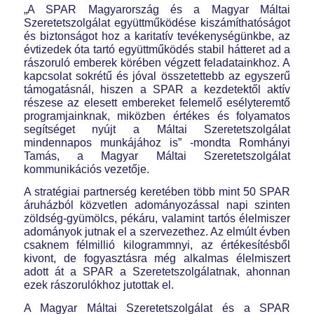
„A SPAR Magyarország és a Magyar Máltai
Szeretetszolgálat együttműködése kiszámíthatóságot
és biztonságot hoz a karitatív tevékenységünkbe, az
évtizedek óta tartó együttműködés stabil hátteret ad a
rászoruló emberek körében végzett feladatainkhoz. A
kapcsolat sokrétű és jóval összetettebb az egyszerű
támogatásnál, hiszen a SPAR a kezdetektől aktív
részese az elesett embereket felemelő esélyteremtő
programjainknak, miközben értékes és folyamatos
segítséget nyújt a Máltai Szeretetszolgálat
mindennapos munkájához is” -mondta Romhányi
Tamás, a Magyar Máltai Szeretetszolgálat
kommunikációs vezetője.
A stratégiai partnerség keretében több mint 50 SPAR
áruházból közvetlen adományozással napi szinten
zöldség-gyümölcs, pékáru, valamint tartós élelmiszer
adományok jutnak el a szervezethez. Az elmúlt évben
csaknem félmillió kilogrammnyi, az értékesítésből
kivont, de fogyasztásra még alkalmas élelmiszert
adott át a SPAR a Szeretetszolgálatnak, ahonnan
ezek rászorulókhoz jutottak el.
A Magyar Máltai Szeretetszolgálat és a SPAR