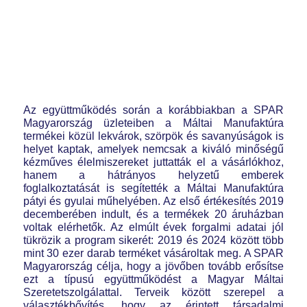
Az együttműködés során a korábbiakban a SPAR
Magyarország üzleteiben a Máltai Manufaktúra
termékei közül lekvárok, szörpök és savanyúságok is
helyet kaptak, amelyek nemcsak a kiváló minőségű
kézműves élelmiszereket juttatták el a vásárlókhoz,
hanem a hátrányos helyzetű emberek
foglalkoztatását is segítették a Máltai Manufaktúra
pátyi és gyulai műhelyében. Az első értékesítés 2019
decemberében indult, és a termékek 20 áruházban
voltak elérhetők. Az elmúlt évek forgalmi adatai jól
tükrözik a program sikerét: 2019 és 2024 között több
mint 30 ezer darab terméket vásároltak meg. A SPAR
Magyarország célja, hogy a jövőben tovább erősítse
ezt a típusú együttműködést a Magyar Máltai
Szeretetszolgálattal. Terveik között szerepel a
választékbővítés, hogy az érintett társadalmi