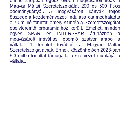
online shopban egész évben megvásárolhatóak a
Magyar Máltai Szeretetszolgálat 200 és 500 Ft-os
adománykártyái. A megvásárolt kártyák teljes
összege a kezdeményezés indulása óta meghaladta
a 70 millió forintot, amely szintén a Szeretetszolgálat
esélyteremtő programjaihoz került. Emellett minden
egyes SPAR és INTERSPAR áruházban a
megvásárolt ingvállas lebomló szatyor árából a
vállalat 1 forintot továbbít a Magyar Máltai
Szeretetszolgálatnak. Ennek köszönhetően 2023-ban
9,3 millió forinttal támogatta a szervezet munkáját a
vállalat.