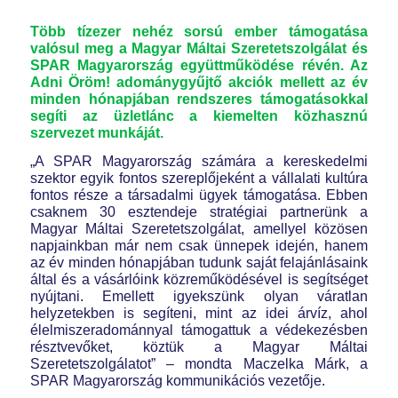
Több tízezer nehéz sorsú ember támogatása
valósul meg a Magyar Máltai Szeretetszolgálat és
SPAR Magyarország együttműködése révén. Az
Adni Öröm! adománygyűjtő akciók mellett az év
minden hónapjában rendszeres támogatásokkal
segíti az üzletlánc a kiemelten közhasznú
szervezet munkáját.
„A SPAR Magyarország számára a kereskedelmi
szektor egyik fontos szereplőjeként a vállalati kultúra
fontos része a társadalmi ügyek támogatása. Ebben
csaknem 30 esztendeje stratégiai partnerünk a
Magyar Máltai Szeretetszolgálat, amellyel közösen
napjainkban már nem csak ünnepek idején, hanem
az év minden hónapjában tudunk saját felajánlásaink
által és a vásárlóink közreműködésével is segítséget
nyújtani. Emellett igyekszünk olyan váratlan
helyzetekben is segíteni, mint az idei árvíz, ahol
élelmiszeradománnyal támogattuk a védekezésben
résztvevőket, köztük a Magyar Máltai
Szeretetszolgálatot” – mondta Maczelka Márk, a
SPAR Magyarország kommunikációs vezetője.