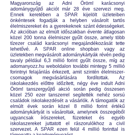
Magyarország az Adni Öröm! karácsonyi
adománygyűjtő akciót már 28 éve szervezi meg.
Ennek keretében a SPAR kijelölt üzleteiben
önkéntesek fogadják a helyben vásárolt tartós
élelmiszereket és a gyerekeknek szánt édességeket.
Az akcióban az elmúlt időszakban évente átlagosan
közel 200 tonna élelmiszer gyűlt össze, amely több
tízezer család karácsonyi megajándékozását tette
lehetővé. A SPAR online shopban vagy az
üzletekben megvásárolt adománykártyák révén pedig
tavaly például 6,3 millió forint gyűlt össze, míg az
adomanyozz.hu weboldalon további mintegy 5 millió
forintnyi felajánlás érkezett, amit szintén élelmiszer-
csomagok megvásárlására fordítottak. Az
iskolakezdés előttre időzített, négy éve indult Adni
Öröm! tanszergyűjtő akció során pedig összesen
közel 250 ezer tanszerrel segítették nehéz sorsú
családok iskolakezdését a vásárlók. A támogatók az
elmúlt évek során közel 8 millió forint értékű
adománykártyát is vásároltak, amelynek összegéből
ugyancsak írószereket, füzeteket és egyéb
iskolaszereket juttatott el rászorulókhoz a civil
szervezet. A SPAR ezen felül 4 millió forinttal is
támogatta a kezdeményezést.