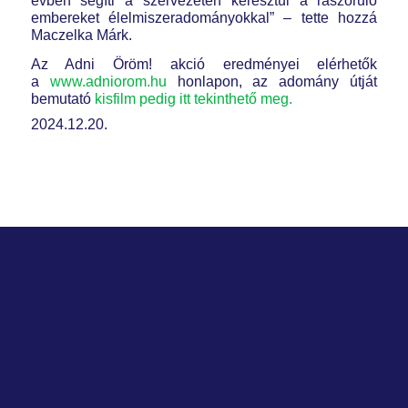
évben segíti a szervezeten keresztül a rászoruló
embereket élelmiszeradományokkal” – tette hozzá
Maczelka Márk.
Az Adni Öröm! akció eredményei elérhetők
a
www.adniorom.hu
honlapon, az adomány útját
bemutató
kisfilm pedig itt tekinthető meg.
2024.12.20.