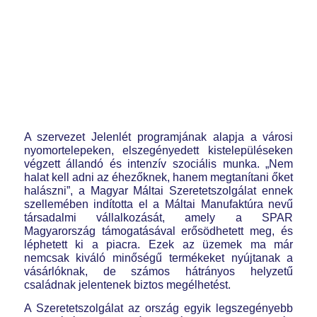
A szervezet Jelenlét programjának alapja a városi
nyomortelepeken, elszegényedett kistelepüléseken
végzett állandó és intenzív szociális munka. „Nem
halat kell adni az éhezőknek, hanem megtanítani őket
halászni”, a Magyar Máltai Szeretetszolgálat ennek
szellemében indította el a Máltai Manufaktúra nevű
társadalmi vállalkozását, amely a SPAR
Magyarország támogatásával erősödhetett meg, és
léphetett ki a piacra. Ezek az üzemek ma már
nemcsak kiváló minőségű termékeket nyújtanak a
vásárlóknak, de számos hátrányos helyzetű
családnak jelentenek biztos megélhetést.
A Szeretetszolgálat az ország egyik legszegényebb