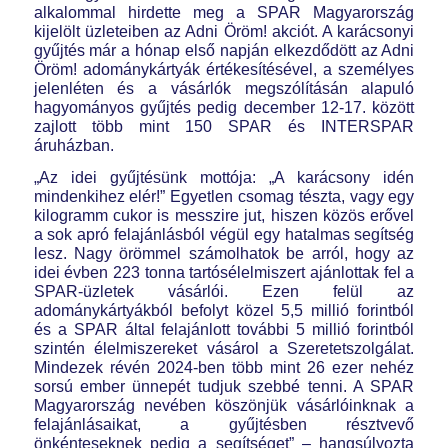
alkalommal hirdette meg a SPAR Magyarország
kijelölt üzleteiben az Adni Öröm! akciót. A karácsonyi
gyűjtés már a hónap első napján elkezdődött az Adni
Öröm! adománykártyák értékesítésével, a személyes
jelenléten és a vásárlók megszólításán alapuló
hagyományos gyűjtés pedig december 12-17. között
zajlott több mint 150 SPAR és INTERSPAR
áruházban.
„Az idei gyűjtésünk mottója: „A karácsony idén
mindenkihez elér!” Egyetlen csomag tészta, vagy egy
kilogramm cukor is messzire jut, hiszen közös erővel
a sok apró felajánlásból végül egy hatalmas segítség
lesz. Nagy örömmel számolhatok be arról, hogy az
idei évben 223 tonna tartósélelmiszert ajánlottak fel a
SPAR-üzletek vásárlói. Ezen felül az
adománykártyákból befolyt közel 5,5 millió forintból
és a SPAR által felajánlott további 5 millió forintból
szintén élelmiszereket vásárol a Szeretetszolgálat.
Mindezek révén 2024-ben több mint 26 ezer nehéz
sorsú ember ünnepét tudjuk szebbé tenni. A SPAR
Magyarország nevében köszönjük vásárlóinknak a
felajánlásaikat, a gyűjtésben résztvevő
önkénteseknek pedig a segítséget” – hangsúlyozta