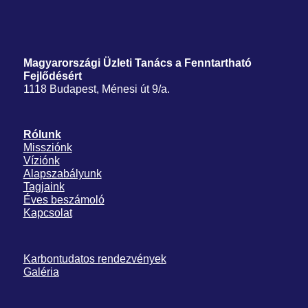
Magyarországi Üzleti Tanács
a Fenntartható
Fejlődésért
1118 Budapest, Ménesi út 9/a.
Rólunk
Missziónk
Víziónk
Alapszabályunk
Tagjaink
Éves beszámoló
Kapcsolat
Karbontudatos rendezvények
Galéria