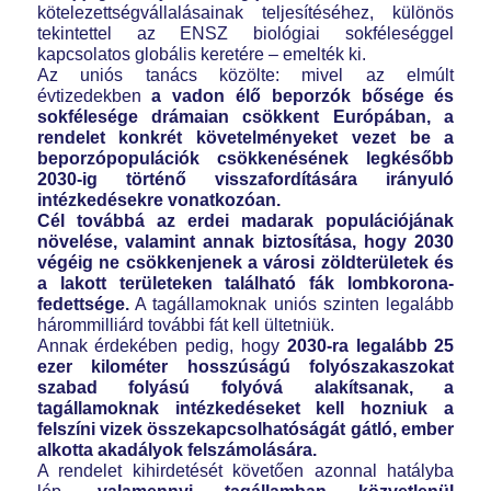
kötelezettségvállalásainak teljesítéséhez, különös
tekintettel az ENSZ biológiai sokféleséggel
kapcsolatos globális keretére – emelték ki.
Az uniós tanács közölte: mivel az elmúlt
évtizedekben
a vadon élő beporzók bősége és
sokfélesége drámaian csökkent Európában, a
rendelet konkrét követelményeket vezet be a
beporzópopulációk csökkenésének legkésőbb
2030-ig történő visszafordítására irányuló
intézkedésekre vonatkozóan.
Cél továbbá az erdei madarak populációjának
növelése, valamint annak biztosítása, hogy 2030
végéig ne csökkenjenek a városi zöldterületek és
a lakott területeken található fák lombkorona-
fedettsége.
A tagállamoknak uniós szinten legalább
hárommilliárd további fát kell ültetniük.
Annak érdekében pedig, hogy
2030-ra legalább 25
ezer kilométer hosszúságú folyószakaszokat
szabad folyású folyóvá alakítsanak, a
tagállamoknak intézkedéseket kell hozniuk a
felszíni vizek összekapcsolhatóságát gátló, ember
alkotta akadályok felszámolására.
A rendelet kihirdetését követően azonnal hatályba