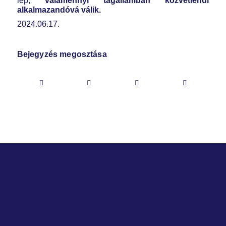
lép,
valamennyi tagállamban közvetlenül
alkalmazandóvá válik.
2024.06.17.
Bejegyzés megosztása