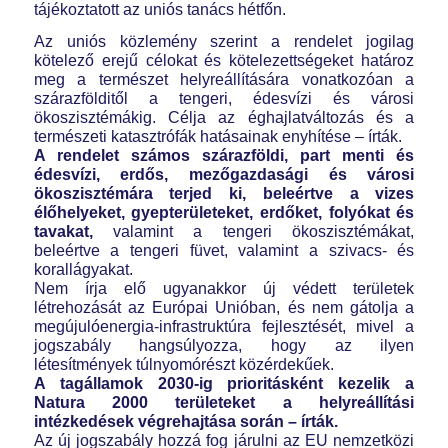
tájékoztatott az uniós tanács hétfőn.
Az uniós közlemény szerint a rendelet jogilag
kötelező erejű célokat és kötelezettségeket határoz
meg a természet helyreállítására vonatkozóan a
szárazfölditől a tengeri, édesvízi és városi
ökoszisztémákig. Célja az éghajlatváltozás és a
természeti katasztrófák hatásainak enyhítése – írták.
A rendelet számos szárazföldi, part menti és
édesvízi, erdős, mezőgazdasági és városi
ökoszisztémára terjed ki, beleértve a vizes
élőhelyeket, gyepterületeket, erdőket, folyókat és
tavakat,
valamint a tengeri ökoszisztémákat,
beleértve a tengeri füvet, valamint a szivacs- és
korallágyakat.
Nem írja elő ugyanakkor új védett területek
létrehozását az Európai Unióban, és nem gátolja a
megújulóenergia-infrastruktúra fejlesztését, mivel a
jogszabály hangsúlyozza, hogy az ilyen
létesítmények túlnyomórészt közérdekűek.
A tagállamok 2030-ig prioritásként kezelik a
Natura 2000 területeket a helyreállítási
intézkedések végrehajtása során – írták.
Az új jogszabály hozzá fog járulni az EU nemzetközi