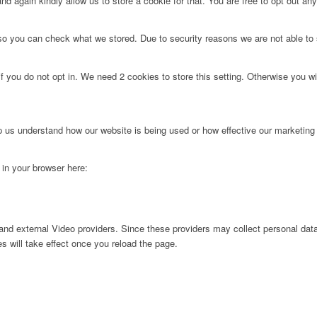
d again kindly allow us to store a cookie for that. You are free to opt out any 
 so you can check what we stored. Due to security reasons we are not able t
f you do not opt in. We need 2 cookies to store this setting. Otherwise you 
lp us understand how our website is being used or how effective our marketing
g in your browser here:
nd external Video providers. Since these providers may collect personal data
s will take effect once you reload the page.