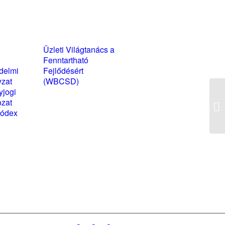
yzatok és
Üzleti Világtanács a
kozatok
Fenntartható
delmi
Fejlődésért
yzat
(WBCSD)
yjogi
magyarországi
ozat
partner szervezete
Üz
kódex