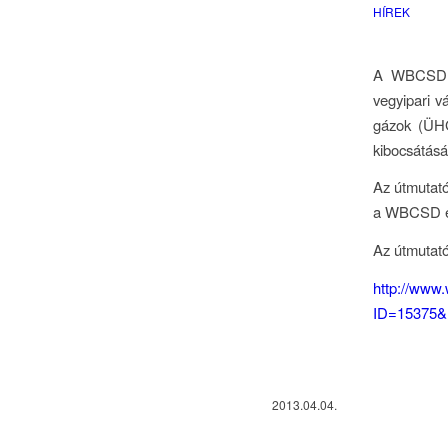
HÍREK
A WBCSD ál
vegyipari v
gázok (ÜHG
kibocsátását
Az útmutató
a WBCSD és 
Az útmutató
http://www
ID=15375&
2013.04.04.