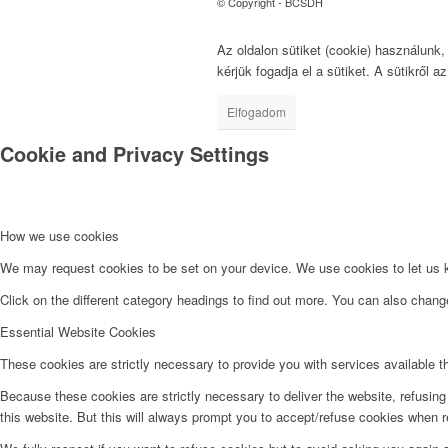
© Copyright - BCSDH
Az oldalon sütiket (cookie) használunk
kérjük fogadja el a sütiket. A sütikről a
Elfogadom
Cookie and Privacy Settings
How we use cookies
We may request cookies to be set on your device. We use cookies to let us kn
Click on the different category headings to find out more. You can also chan
Essential Website Cookies
These cookies are strictly necessary to provide you with services available t
Because these cookies are strictly necessary to deliver the website, refusin
this website. But this will always prompt you to accept/refuse cookies when re