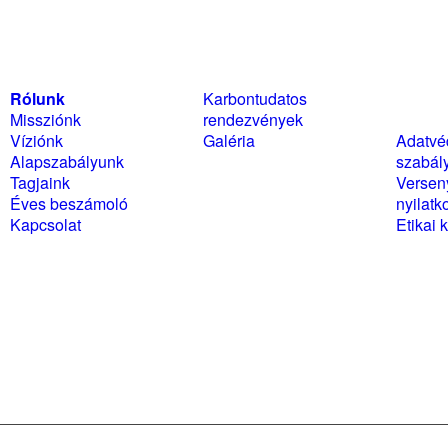
Rólunk
Karbontudatos
Szabál
Missziónk
rendezvények
nyilat
Víziónk
Galéria
Adatvé
Alapszabályunk
szabál
Tagjaink
Versen
Éves beszámoló
nyilatk
Kapcsolat
Etikai 