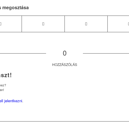
s megosztása
0
HOZZÁSZÓLÁS
szt!
shez?
an!
ell jelentkezni
.