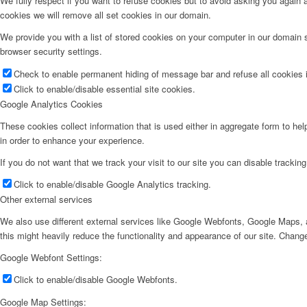
We fully respect if you want to refuse cookies but to avoid asking you again an
cookies we will remove all set cookies in our domain.
We provide you with a list of stored cookies on your computer in our domain
browser security settings.
Check to enable permanent hiding of message bar and refuse all cookies i
Click to enable/disable essential site cookies.
Google Analytics Cookies
These cookies collect information that is used either in aggregate form to he
in order to enhance your experience.
If you do not want that we track your visit to our site you can disable trackin
Click to enable/disable Google Analytics tracking.
Other external services
We also use different external services like Google Webfonts, Google Maps, a
this might heavily reduce the functionality and appearance of our site. Change
Google Webfont Settings:
Click to enable/disable Google Webfonts.
Google Map Settings: