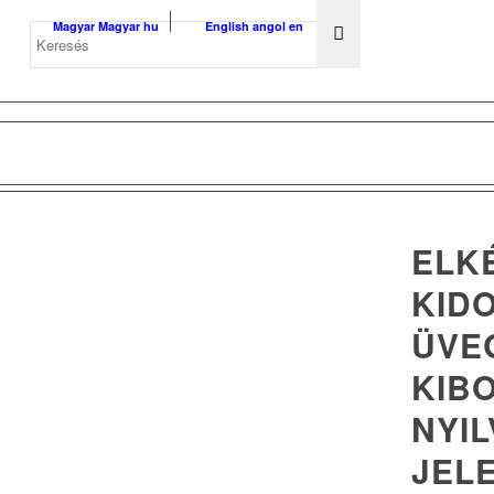
Magyar
Magyar
hu
English
angol
en
ELK
KID
ÜVE
KIB
NYI
JEL