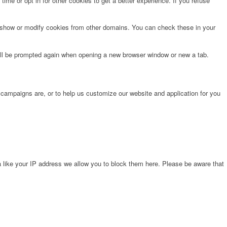
time or opt in for other cookies to get a better experience. If you refuse
o show or modify cookies from other domains. You can check these in your
will be prompted again when opening a new browser window or new a tab.
 campaigns are, or to help us customize our website and application for you
 like your IP address we allow you to block them here. Please be aware that