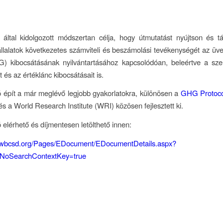
tal kidolgozott módszertan célja, hogy útmutatást nyújtson és 
állalatok következetes számviteli és beszámolási tevékenységét az ü
) kibocsátásának nyilvántartásához kapcsolódóan, beleértve a szer
 és az értéklánc kibocsátásait is.
 épít a már meglévő legjobb gyakorlatokra, különösen a
GHG Protoco
a World Research Institute (WRI) közösen fejlesztett ki.
 elérhető és díjmentesen letölthető innen:
.wbcsd.org/Pages/EDocument/EDocumentDetails.aspx?
NoSearchContextKey=true