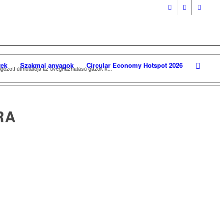
ek
Szakmai anyagok
Circular Economy Hotspot 2026
gozott útmutatója az üvegházhatású gázok k...
RA