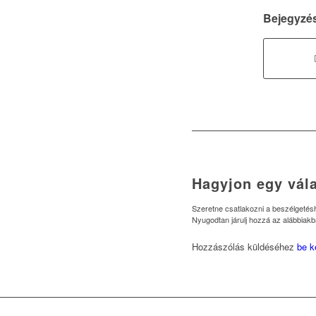
Bejegyzé
Hagyjon egy vála
Szeretne csatlakozni a beszélgeté
Nyugodtan járulj hozzá az alábbiakb
Hozzászólás küldéséhez
be k