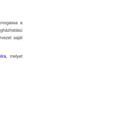
támogassa a
vegházhatású
vezet saját
lra
, melyet