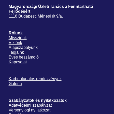
Magyarországi Üzleti Tanács
a Fenntartható
Fejlődésért
1118 Budapest, Ménesi út 9/a.
Rólunk
Missziónk
Víziónk
Alapszabályunk
Tagjaink
Éves beszámoló
Kapcsolat
Karbontudatos rendezvények
Galéria
Szabályzatok és nyilatkozatok
Adatvédelmi szabályzat
Versenyjogi nyilatkozat