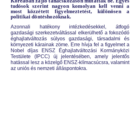
Koreában zajló tanácskozáson mutatták be. Egyes
tudósok szerint nagyon komolyan kell venni a
most közzétett figyelmeztetést, különösen a
politikai döntéshozóknak.
Azonnali hatékony intézkedésekkel, átfogó
gazdasági szerkezetváltással elkerülhető a fokozódó
éghajlatváltozás súlyos gazdasági, társadalmi és
környezeti kárainak zöme. Erre hívja fel a figyelmet a
Nobel díjas ENSZ Éghajlatváltozási Kormányközi
Testülete (IPCC) új jelentésében, amely jelentős
hatással lesz a közelgő ENSZ-klímacsúcsra, valamint
az uniós és nemzeti álláspontokra.