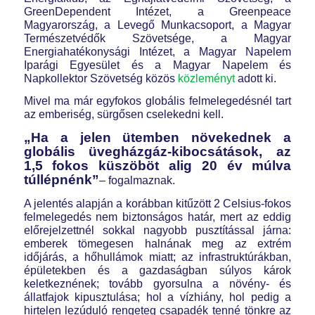
GreenDependent Intézet, a Greenpeace
Magyarország, a Levegő Munkacsoport, a Magyar
Természetvédők Szövetsége, a Magyar
Energiahatékonysági Intézet, a Magyar Napelem
Iparági Egyesület és a Magyar Napelem és
Napkollektor Szövetség közös
közleményt
adott ki.
Mivel ma már egyfokos globális felmelegedésnél tart
az emberiség, sürgősen cselekedni kell.
„Ha a jelen ütemben növekednek a
globális üvegházgáz-kibocsátások, az
1,5 fokos küszöböt alig 20 év múlva
túllépnénk”
– fogalmaznak.
A jelentés alapján a korábban kitűzött 2 Celsius-fokos
felmelegedés nem biztonságos határ, mert az eddig
előrejelzettnél sokkal nagyobb pusztítással járna:
emberek tömegesen halnának meg az extrém
időjárás, a hőhullámok miatt; az infrastruktúrákban,
épületekben és a gazdaságban súlyos károk
keletkeznének; tovább gyorsulna a növény- és
állatfajok kipusztulása; hol a vízhiány, hol pedig a
hirtelen lezúduló rengeteg csapadék tenné tönkre az