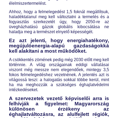
élelmiszertermelést.
Ahhoz, hogy a felmelegedést 1,5 foknál megállítsuk,
haladéktalanul meg kell változtatni a termelés és a
fogyasztás szerkezetét úgy, hogy 2050-re az
üvegházhatású gázok globális kibocsátása ne
haladja meg a természet elnyelő képességét.
Ez azt jelenti, hogy energiahatékony,
megújulóenergia-alapú gazdaságokká
kell alakítani a most működőket.
A csökkentés zömének pedig még 2030 előtt meg kell
történnie. A világ országainak eddigi vállalásai
viszont még messze nem elegendőek, mintegy 3,5
fokos felmelegedéshez vezetnének. A jelentés azt is
világossá teszi: a halogatás sokkal többe kerül, mint
ha ma meghozzák a szükséges éghajlatvédelmi
intézkedéseket.
A szervezetek vezető képviselői arra is
felhívják a figyelmet: Magyarország
különösen érzékeny az
éghajlatváltozásra, az alulfejlett régiók,