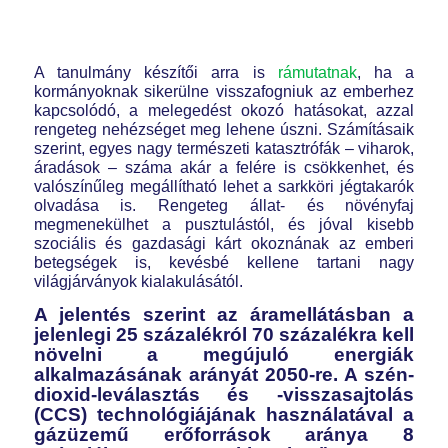
A tanulmány készítői arra is
rámutatnak
, ha a
kormányoknak sikerülne visszafogniuk az emberhez
kapcsolódó, a melegedést okozó hatásokat, azzal
rengeteg nehézséget meg lehene úszni. Számításaik
szerint, egyes nagy természeti katasztrófák – viharok,
áradások – száma akár a felére is csökkenhet, és
valószínűleg megállítható lehet a sarkköri jégtakarók
olvadása is. Rengeteg állat- és növényfaj
megmenekülhet a pusztulástól, és jóval kisebb
szociális és gazdasági kárt okoznának az emberi
betegségek is, kevésbé kellene tartani nagy
világjárványok kialakulásától.
A jelentés szerint az áramellátásban a
jelenlegi 25 százalékról 70 százalékra kell
növelni a megújuló energiák
alkalmazásának arányát 2050-re. A szén-
dioxid-leválasztás és -visszasajtolás
(CCS) technológiájának használatával a
gázüzemű erőforrások aránya 8