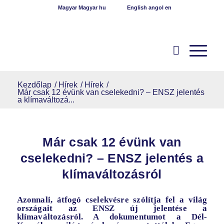
Magyar
Magyar
hu
English
angol
en
Kezdőlap
/
Hírek
/
Hírek
/
Már csak 12 évünk van cselekedni? – ENSZ jelentés
a klímaváltozá...
Már csak 12 évünk van
cselekedni? – ENSZ jelentés a
klímaváltozásról
Azonnali, átfogó cselekvésre szólítja fel a világ
országait az ENSZ új
jelentése
a
klímaváltozásról. A dokumentumot a Dél-