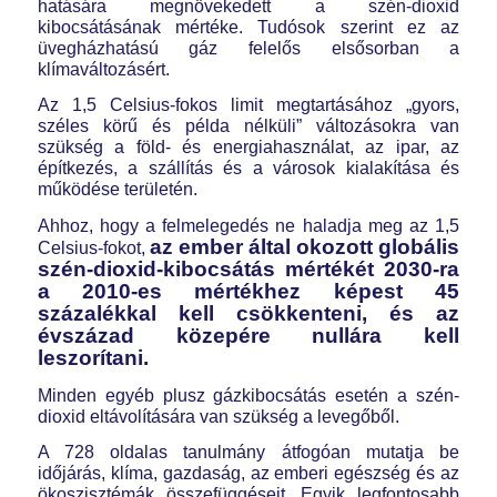
hatására megnövekedett a szén-dioxid
kibocsátásának mértéke. Tudósok szerint ez az
üvegházhatású gáz felelős elsősorban a
klímaváltozásért.
Az 1,5 Celsius-fokos limit megtartásához „gyors,
széles körű és példa nélküli” változásokra van
szükség a föld- és energiahasználat, az ipar, az
építkezés, a szállítás és a városok kialakítása és
működése területén.
Ahhoz, hogy a felmelegedés ne haladja meg az 1,5
az ember által okozott globális
Celsius-fokot,
szén-dioxid-kibocsátás mértékét 2030-ra
a 2010-es mértékhez képest 45
százalékkal kell csökkenteni, és az
évszázad közepére nullára kell
leszorítani.
Minden egyéb plusz gázkibocsátás esetén a szén-
dioxid eltávolítására van szükség a levegőből.
A 728 oldalas tanulmány átfogóan mutatja be
időjárás, klíma, gazdaság, az emberi egészség és az
ökoszisztémák összefüggéseit. Egyik legfontosabb