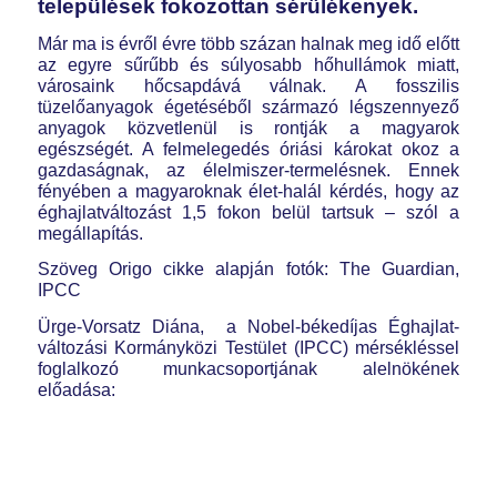
települések fokozottan sérülékenyek.
Már ma is évről évre több százan halnak meg idő előtt
az egyre sűrűbb és súlyosabb hőhullámok miatt,
városaink hőcsapdává válnak. A fosszilis
tüzelőanyagok égetéséből származó légszennyező
anyagok közvetlenül is rontják a magyarok
egészségét. A felmelegedés óriási károkat okoz a
gazdaságnak, az élelmiszer-termelésnek. Ennek
fényében a magyaroknak élet-halál kérdés, hogy az
éghajlatváltozást 1,5 fokon belül tartsuk – szól a
megállapítás.
Szöveg Origo cikke alapján fotók: The Guardian,
IPCC
Ürge-Vorsatz Diána, a Nobel-békedíjas Éghajlat-
változási Kormányközi Testület (IPCC) mérsékléssel
foglalkozó munkacsoportjának alelnökének
előadása: