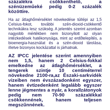
százalékra csökkenthető, a
szénüzeműeké pedig 0-2 százalék
közöttire.
Ha az átlaghőmérséklet növekedése túllépi az 1,5
Celsius-fokot, további szén-dioxid-csökkentő
technikákra lesz szükség. A jelentés szerint azonban
nagyobb mértékben nem bizonyított az olyan
intézkedések hatékonysága, mint az erdőtelepítés, a
bioenergia-használat és a szén-dioxid tárolása,
illetve bizonyos kockázattal is járhatnak.
AZ IPCC jelentése szerint amennyiben
nem 1,5, hanem 2 Celsius-fokkal
emelkedne az átlaghőmérséklet, a
tengerek szintje 10 centiméterrel
növekedne 2100-ra,az Északi-sarkvidék
vizeiben nem évszázadonként egyszer,
hanem évtizedenként legalább egyszer
lenne jégmentes a nyár, a korallzátonyok
pedig nem 70-90 százalékkal
csökkennének, hanem teljesen
megszűnnének.