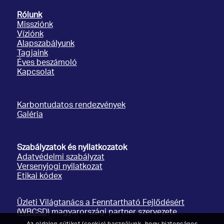
Rólunk
Missziónk
Víziónk
Alapszabályunk
Tagjaink
Éves beszámoló
Kapcsolat
Karbontudatos rendezvények
Galéria
Szabályzatok és nyilatkozatok
Adatvédelmi szabályzat
Versenyjogi nyilatkozat
Etikai kódex
Üzleti Világtanács a Fenntartható Fejlődésért
(WBCSD)
magyarországi partner szervezete
Az oldalon sütiket (cookie) használunk, hogy biztonságos