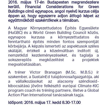
2016. május 17-én Budapesten megrendezésre
kerülő, Financial Considerations for Green
Buildings című egynapos, angol nyelvű kurzus célja
éppen az, hogy egyszerre adjon átfogó képet az
együttműködő szakértőknek a témában.
A Magyar Környezettudatos Építés Egyesülete
(HuGBC) és a World Green Building Council közös,
egynapos kurzusa a környezettudatos és
fenntartható építés minden fontos szempontját
körbejárja. A képzés ismerteti az aspektusok széles
skáláját, értékeli a közelmúltban indított új,
nemzetközi kezdeményezéseket, és taglalja a
sokszereplős megközelítést a projektek
megvalósításában.
A tréner Victor Branagan (M.Sc. M.B.S.) ír
szakember, a SustainEd tulajdonosa/igazgatója, aki
a vállalkozásokat az alacsony széndioxid-
kibocsátású jövőre felkészítő európai Climate-KIC
program coach és tréning partnere, illetve a Global
Action Plan International tanácsának tagja.
Időpont: 2016. május 17. kedd 8.30-17.00