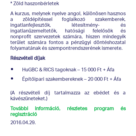
* Zöld haszonbérletek
A kurzus, melynek nyelve angol, különösen hasznos
a zöldépítéssel foglalkozó szakemberek,
ingatlanfejlesztők, létesítmény- és
ingatlanüzemeltetők, hatósági felelősök és
nonprofit szervezetek számára, hiszen mindegyik
terület számára fontos a pénzügyi döntéshozatal
folyamatának és szempontrendszerének ismerete.
Részvételi díjak
HuGBC & RICS tagoknak – 15 000 Ft + Áfa
Építőipari szakembereknek – 20 000 Ft + Áfa
(A részvételi díj tartalmazza az ebédet és a
kávészüneteket.)
További információ, részletes program és
regisztráció
2016.04.29.