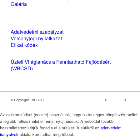
Galéria
Szabályzatok és nyilatkozatok
Adatvédelmi szabályzat
Versenyjogi nyilatkozat
Etikai kódex
Üzleti Világtanács a Fenntartható Fejlődésért
(WBCSD)
magyarországi partner szervezete
© Copyright - BCSDH
Az oldalon sütiket (cookie) használunk, hogy biztonságos böngészés mellett
a legjobb felhasználói élményt nyújthassuk. A weboldal további
használatához kérjük fogadja el a sütiket. A sütikről az
adatvédelmi
irányelvek
oldalunkon tudhat meg többet.