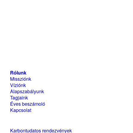
Magyarországi Üzleti Tanács
a Fenntartható
Fejlődésért
1118 Budapest, Ménesi út 9/a.
Rólunk
Missziónk
Víziónk
Alapszabályunk
Tagjaink
Éves beszámoló
Kapcsolat
Karbontudatos rendezvények