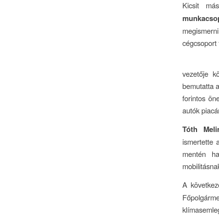
Kicsit má
munkacso
megismerni 
cégcsoport 
vezetője k
bemutatta a
forintos ön
autók piacá
Tóth Meli
ismertette 
mentén ha
mobilitásna
A következ
Főpolgármes
klímasemleg