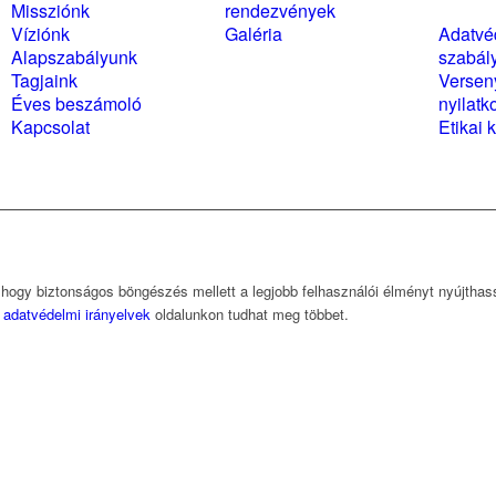
Missziónk
rendezvények
nyilat
Víziónk
Galéria
Adatvé
Alapszabályunk
szabál
Tagjaink
Versen
Éves beszámoló
nyilatk
Kapcsolat
Etikai 
, hogy biztonságos böngészés mellett a legjobb felhasználói élményt nyújtha
z
adatvédelmi irányelvek
oldalunkon tudhat meg többet.