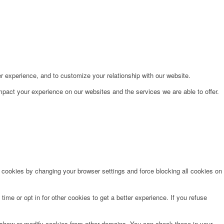
r experience, and to customize your relationship with our website.
pact your experience on our websites and the services we are able to offer.
e cookies by changing your browser settings and force blocking all cookies on
time or opt in for other cookies to get a better experience. If you refuse
o show or modify cookies from other domains. You can check these in your