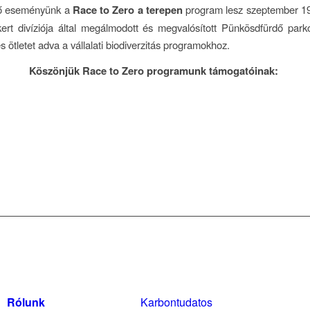
ő eseményünk a
Race to Zero a terepen
program lesz szeptember 19
t divíziója által megálmodott és megvalósított Pünkösdfürdő parko
és ötletet adva a vállalati biodiverzitás programokhoz.
Köszönjük Race to Zero programunk támogatóinak:
Rólunk
Karbontudatos
Szabál