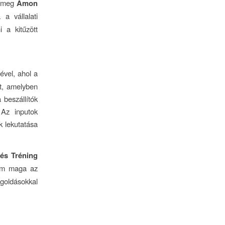
e meg
Ámon
a vállalati
 a kitűzött
ével, ahol a
it, amelyben
 beszállítók
 Az inputok
k lekutatása
és Tréning
nem maga az
egoldásokkal