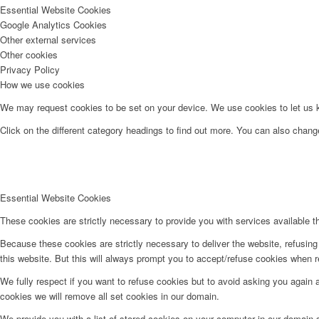
Essential Website Cookies
Google Analytics Cookies
Other external services
Other cookies
Privacy Policy
How we use cookies
We may request cookies to be set on your device. We use cookies to let us kn
Click on the different category headings to find out more. You can also chan
Essential Website Cookies
These cookies are strictly necessary to provide you with services available t
Because these cookies are strictly necessary to deliver the website, refusin
this website. But this will always prompt you to accept/refuse cookies when re
We fully respect if you want to refuse cookies but to avoid asking you again an
cookies we will remove all set cookies in our domain.
We provide you with a list of stored cookies on your computer in our domain