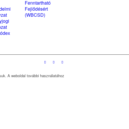
kozatok
Fenntartható
delmi
Fejlődésért
yzat
(WBCSD)
yjogi
magyarországi
ozat
partner szervezete
kódex
ssuk. A weboldal további használatához