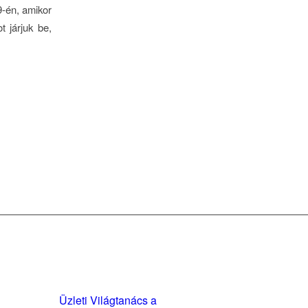
-én, amikor
t járjuk be,
yzatok és
Üzleti Világtanács a