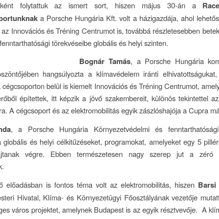
sként folytattuk az ismert sort, hiszen május 30-án a
Rac
portunknak
a Porsche Hungária Kft. volt a házigazdája, ahol lehető
az Innovációs és Tréning Centrumot is, továbbá részletesebben betek
fenntarthatósági törekvéseibe globális és helyi szinten.
Bognár Tam
ás
, a Porsche Hungária kom
öszöntőjében hangsúlyozta a klímavédelem iránti elhivatottságukat,
 cégcsoporton belül is kiemelt Innovációs és Tréning Centrumot, amelye
erőből építettek, itt képzik a jövő szakembereit, különös tekintettel a
ra. A cégcsoport és az elektromobilitás egyik zászlóshajója a Cupra m
nda
, a Porsche Hungária Környezetvédelmi és fenntarthatósági
a globális és helyi célkitűzéseket, programokat, amelyeket egy 5 pillér
jtanak végre. Ebben természetesen nagy szerep jut a zéró k
k.
ő előadásban is fontos téma volt az elektromobilitás, hiszen
Barsi
teri Hivatal, Klíma- és Környezetügyi Főosztályának vezetője muta
es város projektet, amelynek Budapest is az egyik résztvevője. A kl