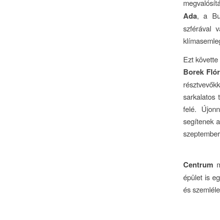
megvalósítá
Ada
, a Bu
szférával 
klímasemleg
Ezt követte
Borek Fló
résztvevőkk
sarkalatos 
felé. Újon
segítenek a
szeptember
Centrum
m
épület is e
és szemléle