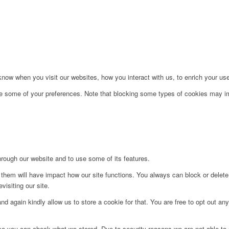
ow when you visit our websites, how you interact with us, to enrich your use
ge some of your preferences. Note that blocking some types of cookies may im
hrough our website and to use some of its features.
g them will have impact how our site functions. You always can block or delet
visiting our site.
d again kindly allow us to store a cookie for that. You are free to opt out any 
 so you can check what we stored. Due to security reasons we are not able t