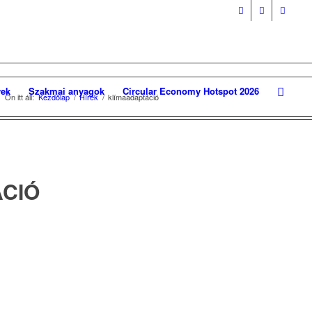
ek
Szakmai anyagok
Circular Economy Hotspot 2026
Ön itt áll:
Kezdőlap
/
Hírek
/
klímaadaptáció
CIÓ