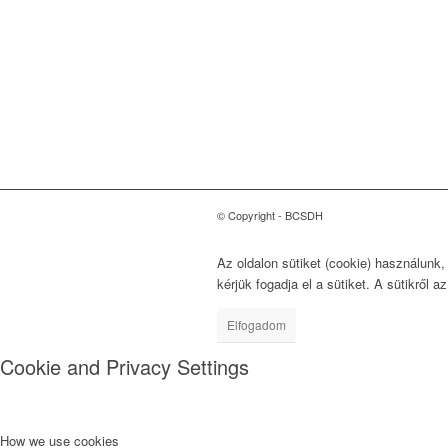
Magyarországi Üzleti
Tanács
a Fenntartható
Fejlődésért
1118 Budapest, Ménesi út
9/a.
© Copyright - BCSDH
Az oldalon sütiket (cookie) használunk
kérjük fogadja el a sütiket. A sütikről a
Elfogadom
Cookie and Privacy Settings
How we use cookies