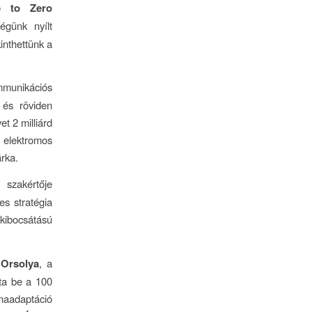
e to Zero
ségünk nyílt
inthettünk a
munikációs
 és röviden
t 2 milliárd
z elektromos
árka.
 szakértője
es stratégia
ibocsátású
 Orsolya
, a
tta be a 100
ímaadaptáció