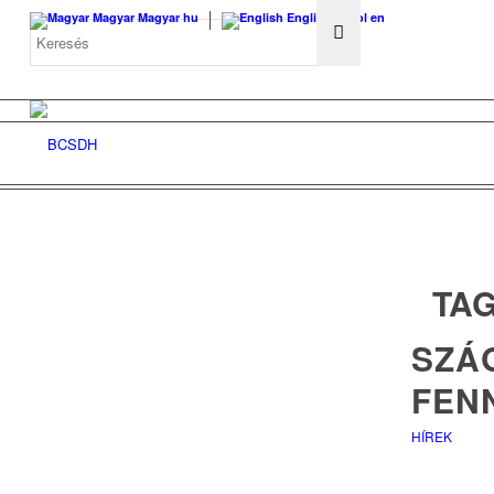
Magyar
Magyar
hu
English
angol
en
TAG
SZÁ
FEN
HÍREK