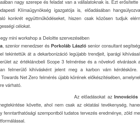
sában nagy szerepe és feladat van a vállalatoknak is. Ezt erősített
dapesti Klímaügynökség igazgatója is, előadásában hangsúlyozva 
való konkrét együttműködéseket, hiszen csak közösen tudjuk elérni
ességi célokat.
 egy mini workshop a Deloitte szervezésében
ra
, szenior menedzser és
Porkoláb László
senior consultant segítség
el tekintettük át a dekarbonizáció legújabb trendjeit, iparági kihívása
terület az értékláncbeli Scope 3 felmérése és a növekvő elvárások a
nan felmerülő kihívásként jelent meg a karbon vám kérdésköre.
 Towards Net Zero felmérés újabb körének előkészítésében, amelyne
re várható.
Az előadásokat az
Innovációs 
egtekintése követte, ahol nem csak az oktatási tevékenység, ha
gy fenntarthatósági szempontból tudatos tervezés eredménye, zöld m
tformálással.