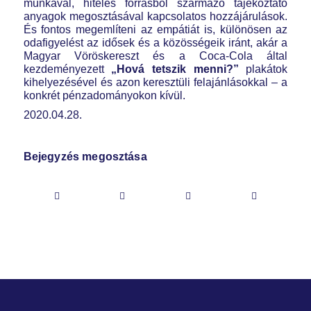
munkával, hiteles forrásból származó tájékoztató
anyagok megosztásával kapcsolatos hozzájárulások.
És fontos megemlíteni az empátiát is, különösen az
odafigyelést az idősek és a közösségeik iránt, akár a
Magyar Vöröskereszt és a Coca‑Cola által
kezdeményezett
„Hová tetszik menni?”
plakátok
kihelyezésével és azon keresztüli felajánlásokkal – a
konkrét pénzadományokon kívül.
2020.04.28.
Bejegyzés megosztása