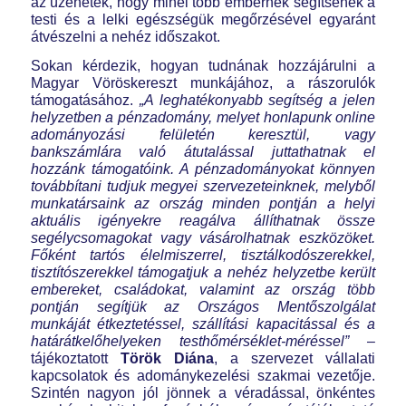
az üzenetek, hogy minél több embernek segítsenek a
testi és a lelki egészségük megőrzésével egyaránt
átvészelni a nehéz időszakot.
Sokan kérdezik, hogyan tudnának hozzájárulni a
Magyar Vöröskereszt munkájához, a rászorulók
támogatásához.
„A leghatékonyabb segítség a jelen
helyzetben a pénzadomány, melyet honlapunk online
adományozási felületén keresztül, vagy
bankszámlára való átutalással juttathatnak el
hozzánk támogatóink. A pénzadományokat könnyen
továbbítani tudjuk megyei szervezeteinknek, melyből
munkatársaink az ország minden pontján a helyi
aktuális igényekre reagálva állíthatnak össze
segélycsomagokat vagy vásárolhatnak eszközöket.
Főként tartós élelmiszerrel, tisztálkodószerekkel,
tisztítószerekkel támogatjuk a nehéz helyzetbe került
embereket, családokat, valamint az ország több
pontján segítjük az Országos Mentőszolgálat
munkáját étkeztetéssel, szállítási kapacitással és a
határátkelőhelyeken testhőmérséklet-méréssel”
–
tájékoztatott
Török Diána
, a szervezet vállalati
kapcsolatok és adománykezelési szakmai vezetője.
Szintén nagyon jól jönnek a véradással, önkéntes