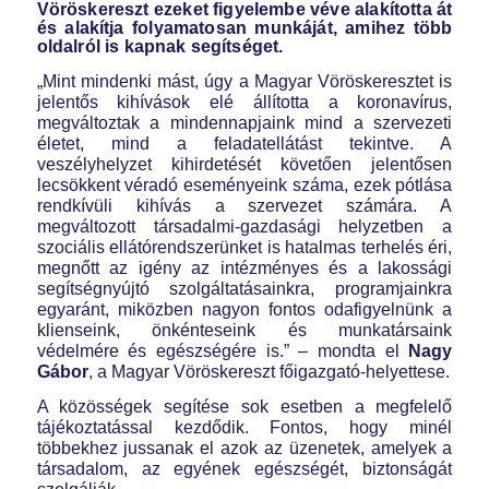
Vöröskereszt ezeket figyelembe véve alakította át
és alakítja folyamatosan munkáját, amihez több
oldalról is kapnak segítséget.
„Mint mindenki mást, úgy a Magyar Vöröskeresztet is
jelentős kihívások elé állította a koronavírus,
megváltoztak a mindennapjaink mind a szervezeti
életet, mind a feladatellátást tekintve. A
veszélyhelyzet kihirdetését követően jelentősen
lecsökkent véradó eseményeink száma, ezek pótlása
rendkívüli kihívás a szervezet számára. A
megváltozott társadalmi-gazdasági helyzetben a
szociális ellátórendszerünket is hatalmas terhelés éri,
megnőtt az igény az intézményes és a lakossági
segítségnyújtó szolgáltatásainkra, programjainkra
egyaránt, miközben nagyon fontos odafigyelnünk a
klienseink, önkénteseink és munkatársaink
védelmére és egészségére is.”
– mondta el
Nagy
Gábor
, a Magyar Vöröskereszt főigazgató-helyettese.
A közösségek segítése sok esetben a megfelelő
tájékoztatással kezdődik. Fontos, hogy minél
többekhez jussanak el azok az üzenetek, amelyek a
társadalom, az egyének egészségét, biztonságát