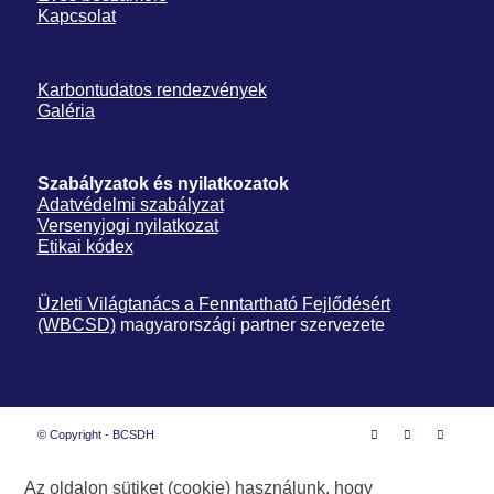
Kapcsolat
Karbontudatos rendezvények
Galéria
Szabályzatok és nyilatkozatok
Adatvédelmi szabályzat
Versenyjogi nyilatkozat
Etikai kódex
Üzleti Világtanács a Fenntartható Fejlődésért
(WBCSD)
magyarországi partner szervezete
© Copyright - BCSDH
Az oldalon sütiket (cookie) használunk, hogy