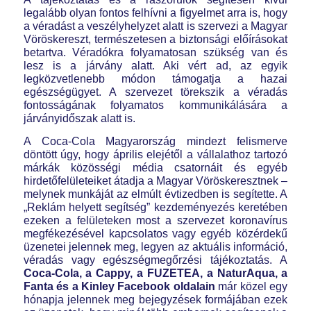
legalább olyan fontos felhívni a figyelmet arra is, hogy
a véradást a veszélyhelyzet alatt is szervezi a Magyar
Vöröskereszt, természetesen a biztonsági előírásokat
betartva. Véradókra folyamatosan szükség van és
lesz is a járvány alatt. Aki vért ad, az egyik
legközvetlenebb módon támogatja a hazai
egészségügyet. A szervezet törekszik a véradás
fontosságának folyamatos kommunikálására a
járványidőszak alatt is.
A Coca‑Cola Magyarország mindezt felismerve
döntött úgy, hogy április elejétől a vállalathoz tartozó
márkák közösségi média csatornáit és egyéb
hirdetőfelületeiket átadja a Magyar Vöröskeresztnek –
melynek munkáját az elmúlt évtizedben is segítette. A
„Reklám helyett segítség” kezdeményezés keretében
ezeken a felületeken most a szervezet koronavírus
megfékezésével kapcsolatos vagy egyéb közérdekű
üzenetei jelennek meg, legyen az aktuális információ,
véradás vagy egészségmegőrzési tájékoztatás. A
Coca‑Cola, a Cappy, a FUZETEA, a NaturAqua, a
Fanta és a Kinley Facebook oldalain
már közel egy
hónapja jelennek meg bejegyzések formájában ezek