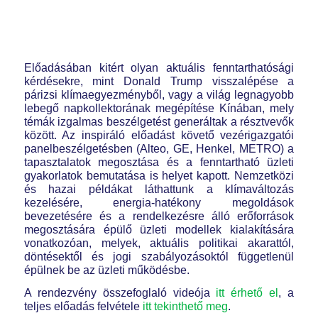
Előadásában kitért olyan aktuális fenntarthatósági
kérdésekre, mint Donald Trump visszalépése a
párizsi klímaegyezményből, vagy a világ legnagyobb
lebegő napkollektorának megépítése Kínában, mely
témák izgalmas beszélgetést generáltak a résztvevők
között. Az inspiráló előadást követő vezérigazgatói
panelbeszélgetésben (Alteo, GE, Henkel, METRO) a
tapasztalatok megosztása és a fenntartható üzleti
gyakorlatok bemutatása is helyet kapott. Nemzetközi
és hazai példákat láthattunk a klímaváltozás
kezelésére, energia-hatékony megoldások
bevezetésére és a rendelkezésre álló erőforrások
megosztására épülő üzleti modellek kialakítására
vonatkozóan, melyek, aktuális politikai akarattól,
döntésektől és jogi szabályozásoktól függetlenül
épülnek be az üzleti működésbe.
A rendezvény összefoglaló videója
itt érhető el
, a
teljes előadás felvétele
itt tekinthető meg
.