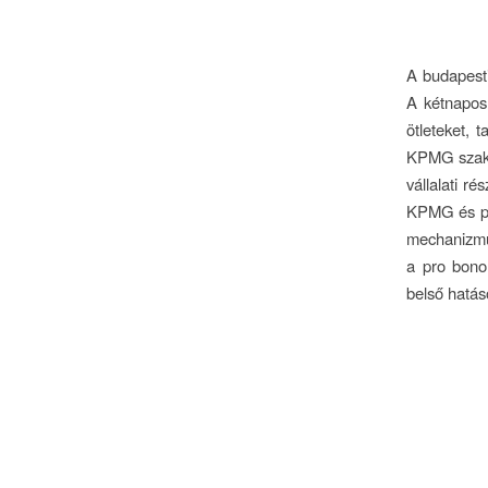
A budapesti
A kétnapos
ötleteket, 
KPMG szakm
vállalati r
KPMG és par
mechanizmu
a pro bono 
belső hatás