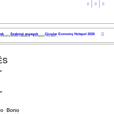
ek
Szakmai anyagok
Circular Economy Hotspot 2026
eredményesebb vállalatok”- European Pro Bon...
ÉS
-
A
L
ro Bono