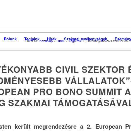
Rólunk
Tagjaink
Hírek
Szakmai tevékenységek
Esemény
Ön itt áll:
Kezdőlap
/
Hírek
/
Taghírek
/
„Hatékonyabb civil szektor és 
TÉKONYABB CIVIL SZEKTOR 
DMÉNYESEBB VÁLLALATOK”
OPEAN PRO BONO SUMMIT 
G SZAKMAI TÁMOGATÁSÁVA
sten került megrendezésre a 2. European P