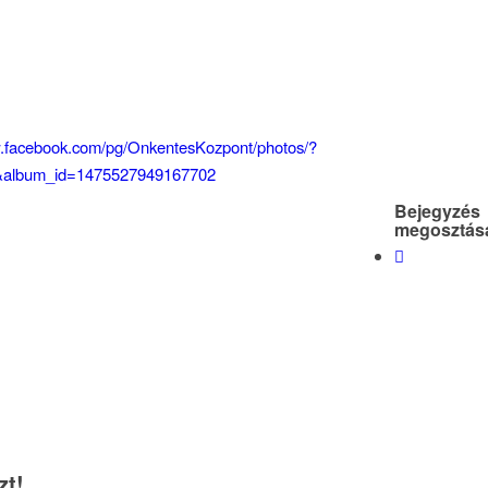
:
w.facebook.com/pg/OnkentesKozpont/photos/?
&album_id=1475527949167702
Bejegyzés
megosztás
zt!