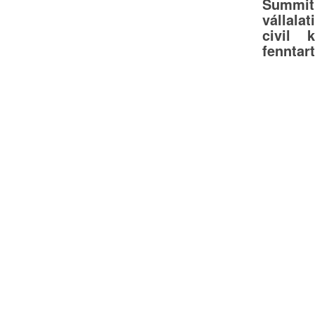
Summit 
vállalat
civil 
fenntar