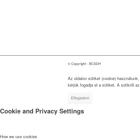
Magyarországi Üzleti
Tanács
a Fenntartható
Fejlődésért
1118 Budapest, Ménesi út
9/a.
© Copyright - BCSDH
Az oldalon sütiket (cookie) használunk
kérjük fogadja el a sütiket. A sütikről a
Elfogadom
Cookie and Privacy Settings
How we use cookies