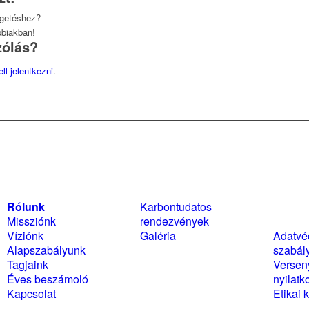
lgetéshez?
bbiakban!
zólás?
ell jelentkezni
.
Rólunk
Karbontudatos
Szabál
Missziónk
rendezvények
nyilat
Víziónk
Galéria
Adatvé
Alapszabályunk
szabál
Tagjaink
Versen
Éves beszámoló
nyilatk
Kapcsolat
Etikai 