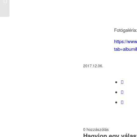
gondoskodásban élő gyermekekért
Fotógaléria
https://ww
tab=album
2017.12.06.
0
hozzászólás
Hagyjon egy válas