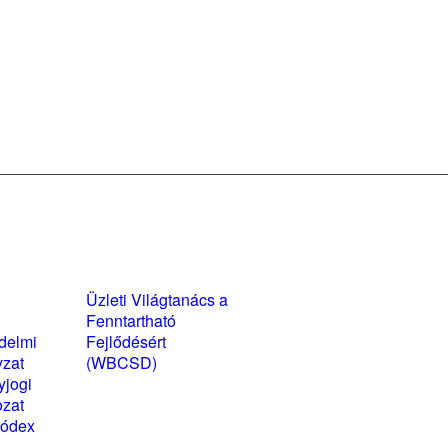
yzatok és
Üzleti Világtanács a
kozatok
Fenntartható
delmi
Fejlődésért
yzat
(WBCSD)
yjogi
magyarországi
ozat
partner szervezete
kódex