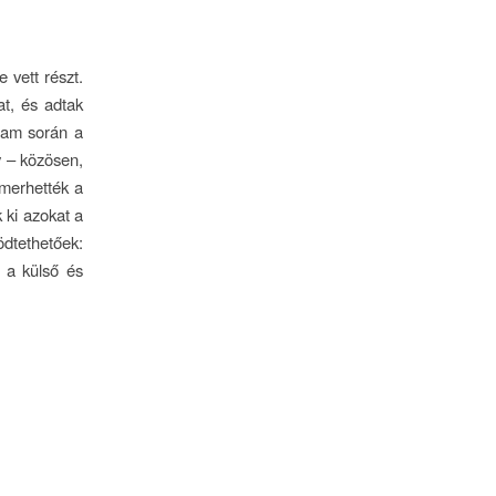
 vett részt.
t, és adtak
gram során a
 – közösen,
smerhették a
 ki azokat a
dtethetőek:
t a külső és