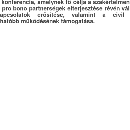
konferencia, amelynek fő célja a szakértelmen
i pro bono partnerségek elterjesztése révén vál
kapcsolatok erősítése, valamint a civil 
thatóbb működésének támogatása.