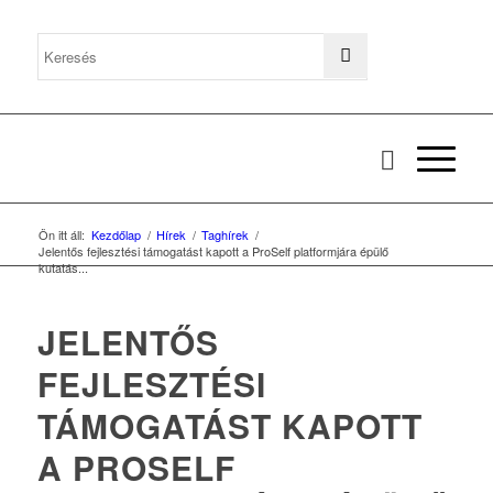
Ön itt áll:
Kezdőlap
/
Hírek
/
Taghírek
/
Jelentős fejlesztési támogatást kapott a ProSelf platformjára épülő
kutatás...
JELENTŐS
FEJLESZTÉSI
TÁMOGATÁST KAPOTT
A PROSELF