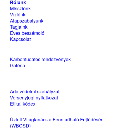
Rólunk
Missziónk
Víziónk
Alapszabályunk
Tagjaink
Éves beszámoló
Kapcsolat
Karbontudatos rendezvények
Galéria
Szabályzatok és nyilatkozatok
Adatvédelmi szabályzat
Versenyjogi nyilatkozat
Etikai kódex
Üzleti Világtanács a Fenntartható Fejlődésért
(WBCSD)
magyarországi partner szervezete