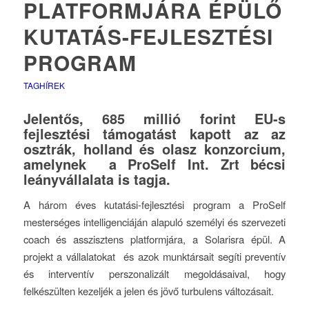
PLATFORMJÁRA ÉPÜLŐ
KUTATÁS-FEJLESZTÉSI
PROGRAM
TAGHÍREK
Jelentős, 685 millió forint EU-s
fejlesztési támogatást kapott az az
osztrák, holland és olasz konzorcium,
amelynek a ProSelf Int. Zrt bécsi
leányvállalata is tagja.
A három éves kutatási-fejlesztési program a ProSelf
mesterséges intelligenciáján alapuló személyi és szervezeti
coach és asszisztens platformjára, a Solarisra épül. A
projekt a vállalatokat és azok munktársait segíti preventív
és interventív perszonalizált megoldásaival, hogy
felkészülten kezeljék a jelen és jövő turbulens változásait.