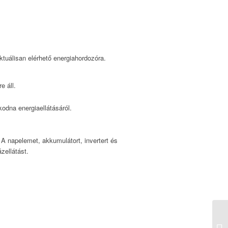
ktuálisan elérhető energiahordozóra.
e áll.
odna energiaellátásáról.
 A napelemet, akkumulátort, invertert és
zellátást.