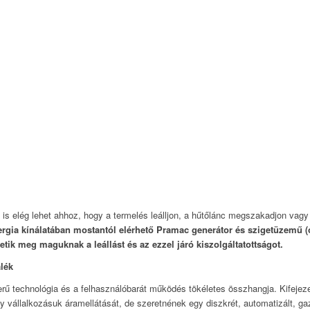
s elég lehet ahhoz, hogy a termelés leálljon, a hűtőlánc megszakadjon vagy 
rgia kínálatában mostantól elérhető Pramac generátor és szigetüzemű (o
ik meg maguknak a leállást és az ezzel járó kiszolgáltatottságot.
alék
rű technológia és a felhasználóbarát működés tökéletes összhangja. Kifejez
agy vállalkozásuk áramellátását, de szeretnének egy diszkrét, automatizált,