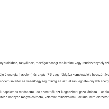
s nyaralókhoz, tanyákhoz, mezőgazdasági területekre vagy rendezvényhelyszín
újuló energia (napelem) és a gáz (PB vagy földgáz) kombinációja hosszú táv
modern inverter és vezérlőegység mindig az aktuálisan leghatékonyabb energia
k napelemes rendszerrel, de szeretnék azt kiegészíteni gázellátással – csak
epítése könnyen megvalósítható, valamint mindazoknak, akiknél nem elérhető