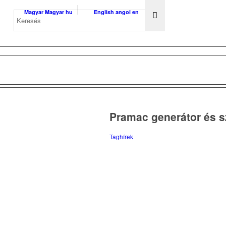
Magyar
Magyar
hu
English
angol
en
Pramac generátor és s
Taghírek