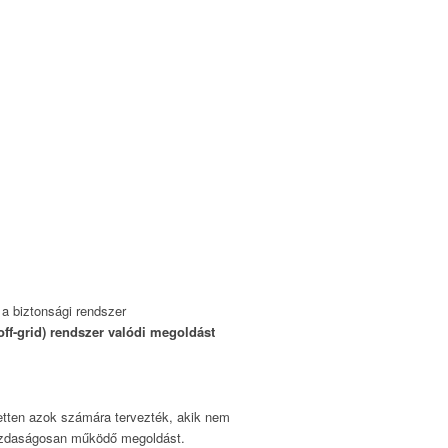
a biztonsági rendszer
ff-grid) rendszer valódi megoldást
etten azok számára tervezték, akik nem
 gazdaságosan működő megoldást.