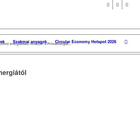
ek
Szakmai anyagok
Circular Economy Hotspot 2026
zemű energiaellátó rendszer a Prímaenergiát...
nergiától