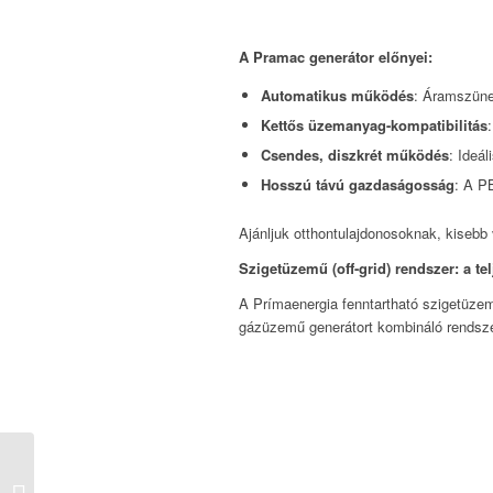
A Pramac generátor előnyei:
Automatikus működés
: Áramszüne
Kettős üzemanyag-kompatibilitás
Csendes, diszkrét működés
: Ideá
Hosszú távú gazdaságosság
: A PB
Ajánljuk otthontulajdonosoknak, kisebb 
Szigetüzemű (off-grid) rendszer: a te
A Prímaenergia fenntartható szigetüzem
gázüzemű generátort kombináló rendsz
A BASF megszerezte a
z Operation Clean