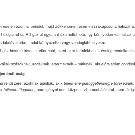
t esetén azonnal beindul, majd zökkenőmentesen visszakapcsol a hálózatra.
: Földgázról és PB-gázról egyaránt üzemeltethető, így könnyedén válthat az a
lis lakóövezetbe, irodai környezetbe vagy vendéglátóhelyekre.
-gáz hosszú távon is eltartható, ezért akár tartalékban is évekig rendelkezésr
vállalkozásoknak, irodáknak, éttermeknek – bárkinek, aki előrelátóan gondosk
ljes önállóság
ű rendszerét azoknak ajánljuk, akik
teljes energiafüggetlenségre törekednek
.
er
teljesen független,
nem igényel sem központi villamoshálózatot, sem földgá