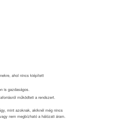
ekre, ahol nincs kiépített
on is gazdaságos.
forrásról működteti a rendszert.
úgy, mint azoknak, akiknél még nincs
 vagy nem megbízható a hálózati áram.