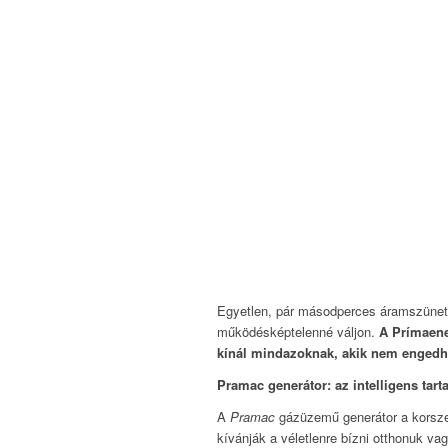
Egyetlen, pár másodperces áramszünet i
működésképtelenné váljon.
A Prímaene
kínál mindazoknak, akik nem engedhet
Pramac generátor: az intelligens tart
A
Pramac
gázüzemű generátor a korsze
kívánják a véletlenre bízni otthonuk v