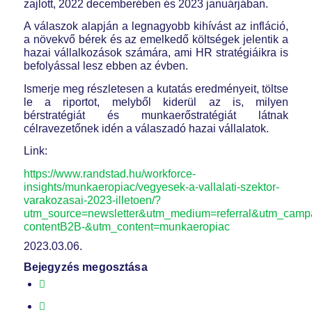
zajlott, 2022 decemberében és 2023 januárjában.
A válaszok alapján a legnagyobb kihívást az infláció,
a növekvő bérek és az emelkedő költségek jelentik a
hazai vállalkozások számára, ami HR stratégiáikra is
befolyással lesz ebben az évben.
Ismerje meg részletesen a kutatás eredményeit, töltse
le a riportot, melyből kiderül az is, milyen
bérstratégiát és munkaerőstratégiát látnak
célravezetőnek idén a válaszadó hazai vállalatok.
Link:
https://www.randstad.hu/workforce-
insights/munkaeropiac/vegyesek-a-vallalati-szektor-
varakozasai-2023-illetoen/?
utm_source=newsletter&utm_medium=referral&utm_camp
contentB2B-&utm_content=munkaeropiac
2023.03.06.
Bejegyzés megosztása