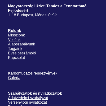
Magyarországi Üzleti Tanács
a Fenntartható
Fejlődésért
1118 Budapest, Ménesi út 9/a.
Rólunk
Missziónk
Víziónk
Alapszabályunk
Tagjaink
Éves beszámoló
Kapcsolat
Karbontudatos rendezvények
Galéria
Szabályzatok és nyilatkozatok
Adatvédelmi szabályzat
Versenyjogi nyilatkozat