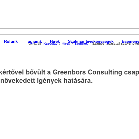
Rólunk
Tagjaink
Hírek
Szakmai tevékenységek
Esemény
Ön itt áll:
Kezdőlap
/
Hírek
/
Taghírek
/
Számos tapasztalt szakértővel 
értővel bővült a Greenbors Consulting csap
gnövekedett igények hatására.