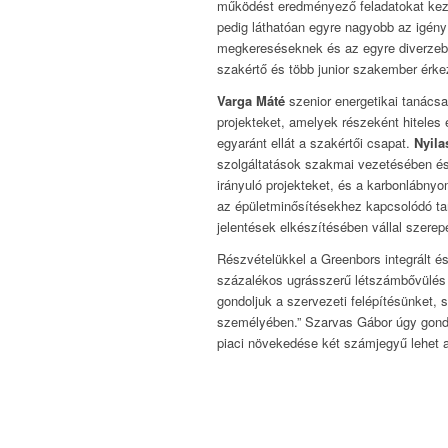
működést eredményező feladatokat kezel
pedig láthatóan egyre nagyobb az igény 
megkereséseknek és az egyre diverzeb
szakértő és több junior szakember érke
Varga Máté
szenior energetikai tanácsa
projekteket, amelyek részeként hiteles 
egyaránt ellát a szakértői csapat.
Nyila
szolgáltatások szakmai vezetésében és 
irányuló projekteket, és a karbonlábnyo
az épületminősítésekhez kapcsolódó t
jelentések elkészítésében vállal szerep
Részvételükkel a Greenbors integrált é
százalékos ugrásszerű létszámbővülés és
gondoljuk a szervezeti felépítésünket, 
személyében.” Szarvas Gábor úgy gondol
piaci növekedése két számjegyű lehet 