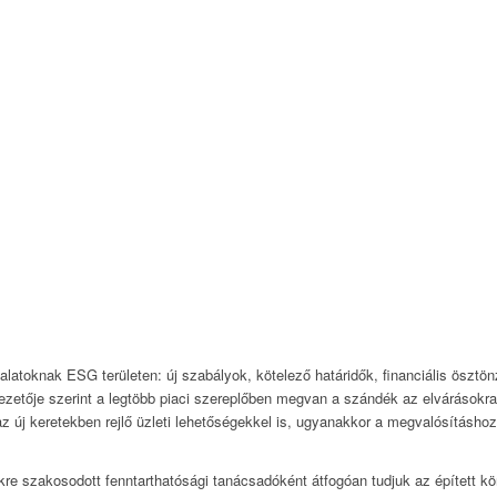
alatoknak ESG területen: új szabályok, kötelező határidők, financiális ösztö
zetője szerint a legtöbb piaci szereplőben megvan a szándék az elvárásokra 
z új keretekben rejlő üzleti lehetőségekkel is, ugyanakkor a megvalósításho
kre szakosodott fenntarthatósági tanácsadóként átfogóan tudjuk az épített kör