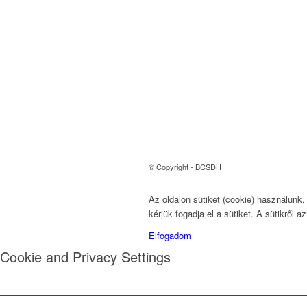
Magyarországi Üzleti
Tanács
a Fenntartható
Fejlődésért
1118 Budapest, Ménesi út
9/a.
© Copyright - BCSDH
Az oldalon sütiket (cookie) használunk
kérjük fogadja el a sütiket. A sütikről a
Elfogadom
Cookie and Privacy Settings