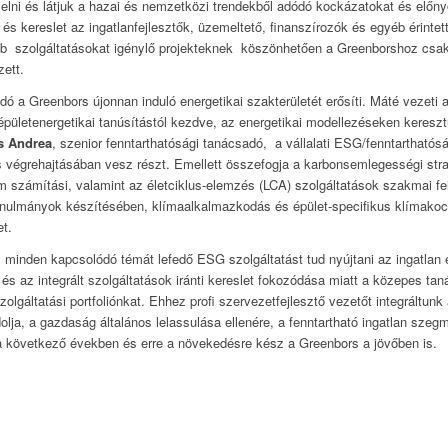
ni és látjuk a hazai és nemzetközi trendekből adódó kockázatokat és előnyö
és kereslet az ingatlanfejlesztők, üzemeltető, finanszírozók és egyéb érintet
b szolgáltatásokat igénylő projekteknek köszönhetően a Greenborshoz csak
zett.
dó a Greenbors újonnan induló energetikai szakterületét erősíti. Máté vezeti 
épületenergetikai tanúsítástól kezdve, az energetikai modellezéseken kereszt
s Andrea
, szenior fenntarthatósági tanácsadó, a vállalati ESG/fenntarthatósá
végrehajtásában vesz részt. Emellett összefogja a karbonsemlegességi strat
m számítási, valamint az életciklus-elemzés (LCA) szolgáltatások szakmai fe
anulmányok készítésében, klímaalkalmazkodás és épület-specifikus klímak
et.
s minden kapcsolódó témát lefedő ESG szolgáltatást tud nyújtani az ingatlan
 az integrált szolgáltatások iránti kereslet fokozódása miatt a közepes tanác
szolgáltatási portfoliónkat. Ehhez profi szervezetfejlesztő vezetőt integrált
ja, a gazdaság általános lelassulása ellenére, a fenntartható ingatlan sze
a következő években és erre a növekedésre kész a Greenbors a jövőben is.