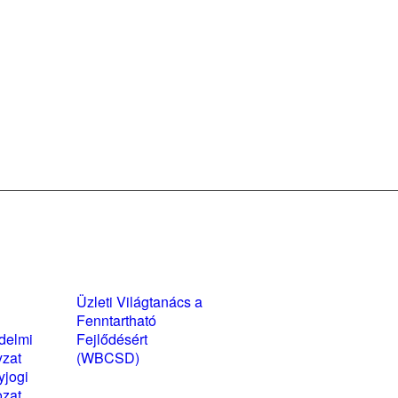
yzatok és
Üzleti Világtanács a
kozatok
Fenntartható
delmi
Fejlődésért
yzat
(WBCSD)
yjogi
magyarországi
ozat
partner szervezete