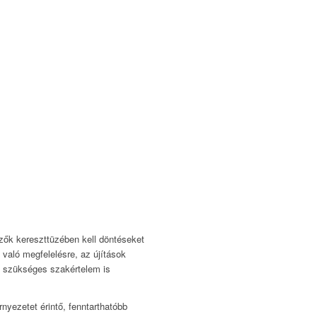
nzők kereszttüzében kell döntéseket
való megfelelésre, az újítások
z szükséges szakértelem is
nyezetet érintő, fenntarthatóbb