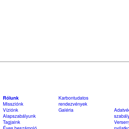
Rólunk
Karbontudatos
Szabál
Missziónk
rendezvények
nyilat
Víziónk
Galéria
Adatvé
Alapszabályunk
szabál
Tagjaink
Versen
Éves beszámoló
nyilatk