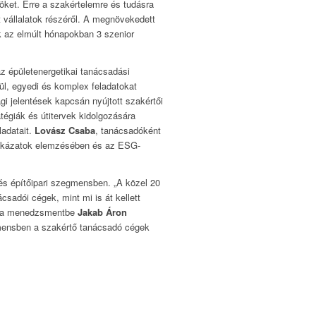
ket. Erre a szakértelemre és tudásra
t vállalatok részéről. A megnövekedett
 az elmúlt hónapokban 3 szenior
az épületenergetikai tanácsadási
ül, egyedi és komplex feladatokat
gi jelentések kapcsán nyújtott szakértői
égiák és útitervek kidolgozására
ladatait.
Lovász Csaba
, tanácsadóként
ockázatok elemzésében és az ESG-
 és építőipari szegmensben. „A közel 20
sadói cégek, mint mi is át kellett
unk a menedzsmentbe
Jakab Áron
gmensben a szakértő tanácsadó cégek