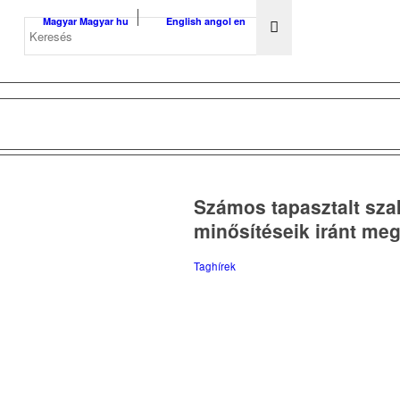
Magyar
Magyar
hu
English
angol
en
Számos tapasztalt szak
minősítéseik iránt me
Taghírek