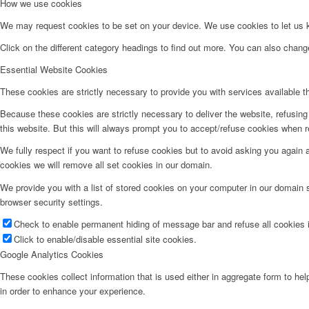
How we use cookies
We may request cookies to be set on your device. We use cookies to let us kn
Click on the different category headings to find out more. You can also chan
Essential Website Cookies
These cookies are strictly necessary to provide you with services available t
Because these cookies are strictly necessary to deliver the website, refusin
this website. But this will always prompt you to accept/refuse cookies when re
We fully respect if you want to refuse cookies but to avoid asking you again an
cookies we will remove all set cookies in our domain.
We provide you with a list of stored cookies on your computer in our domain
browser security settings.
Check to enable permanent hiding of message bar and refuse all cookies i
Click to enable/disable essential site cookies.
Google Analytics Cookies
These cookies collect information that is used either in aggregate form to he
in order to enhance your experience.