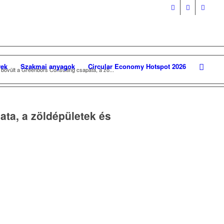
ek
Szakmai anyagok
Circular Economy Hotspot 2026
bővült a Greenbors Consulting csapata, a zö...
ata, a zöldépületek és