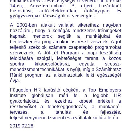
humánerőforrás-tevékenységéért vehette át február
14-én, Amszterdamban. A díjért hazánkból
biztosítási, autó-elektronikai, dohányipari és
gyógyszeripari társaságok is versengtek.
A 2001-ben alakult vállalat sikereihez nagyban
hozzájárul, hogy a kollégák rendszeres tréningeket
kapnak, mentorok segítik a munkájukat és
beilleszkedési programokon is részt vesznek. A jól
teljesítő szekciók számára csapatépítő programokat
szerveznek. A Jól-Lét Program a napi feszültség
feloldására szolgál, lehetőséget teremt a közös
sportra, kikapcsolódásra, egyúttal stressz-
menedzsment technikákat is nyújt, míg a Számíthatsz
Ránk! program az alkalmazottak lelki egészségét
óvja.
Független HR tanúsító cégként a Top Employers
Institute globálisan méri fel a legjobb HR
gyakorlatokat, és ezekhez képest értékeli a
résztvevőket a tehetséggondozás, a munkaerő-
tervezés, a tanulás és fejlesztés,
teljesítménymenedzsment és a vállalati kultúra terén.
2019.02.28.