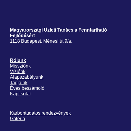
Magyarországi Üzleti Tanács
a Fenntartható
Fejlődésért
1118 Budapest, Ménesi út 9/a.
Rólunk
Missziónk
Víziónk
Alapszabályunk
Tagjaink
Éves beszámoló
Kapcsolat
Karbontudatos rendezvények
Galéria