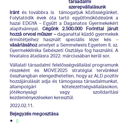
társadalmi
szerepvállalásunk
iránt
és továbbra is támogatjuk közösségünket.
Folytatódik évek óta tartó együttműködésünk a
hazai EDGYA – Együtt a Daganatos Gyermekekért
alapítvánnyal.
Cégünk 2.500.000 Forinttal járult
hozzá orvosi műszer
–
daganattal küzdő gyermekek
érműtétjeihez használt speciális lézer kés –
vásárlásához
amelyet a Semmelweis Egyetem II. sz.
Gyermekklinika Sebészeti Osztálya fog használni. A
hivatalos átadásra 2022. márciusában kerül sor.
Vállalati társadalmi felelősségvállalási programunk
részeként és MOVE2025 stratégiai tervünkkel
összhangban elengedhetetlen, hogy az ALD pozitív
hozzájárulását adja és támogassa társadalmunkat,
állampolgári kötelezettségvállalásokon,
jótékonysági vagy szolidaritási
kezdeményezéseken keresztül.
2022.02.11.
Bejegyzés megosztása