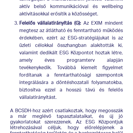
aktív belső kommunikációval és wellbeing
aktivitásokkal erősítik a közösséget.
Felelős vállalatirányítás (G):
Az EXIM mindent
megtesz az átlátható és fenntartható működés
érdekében, ezért az ESG-stratégiájukat is az
üzleti célokkal összhangban alakították ki,
valamint dedikált ESG Központot hoztak létre,
amely éves programterv alapján
tevékenykedik. Továbbá kiemelt figyelmet
fordítanak a fenntarthatósági szempontok
integrálására a döntéshozatali folyamatokba,
biztosítva ezzel a hosszú távú és felelős
vállalatirányítást.
A BCSDH-hoz azért csatlakoztak, hogy megosszák
a már meglévő tapasztalataikat, és új jó
gyakorlatokat szerezzenek. Az ESG Központjuk
létrehozásával céljuk, hogy előrelépjenek a