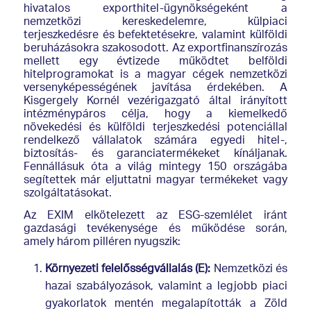
hivatalos exporthitel-ügynökségeként a
nemzetközi kereskedelemre, külpiaci
terjeszkedésre és befektetésekre, valamint külföldi
beruházásokra szakosodott. Az exportfinanszírozás
mellett egy évtizede működtet belföldi
hitelprogramokat is a magyar cégek nemzetközi
versenyképességének javítása érdekében. A
Kisgergely Kornél vezérigazgató által irányított
intézménypáros célja, hogy a kiemelkedő
növekedési és külföldi terjeszkedési potenciállal
rendelkező vállalatok számára egyedi hitel-,
biztosítás- és garanciatermékeket kínáljanak.
Fennállásuk óta a világ mintegy 150 országába
segítettek már eljuttatni magyar termékeket vagy
szolgáltatásokat.
Az EXIM elkötelezett az ESG-szemlélet iránt
gazdasági tevékenysége és működése során,
amely három pilléren nyugszik:
Környezeti felelősségvállalás (E):
Nemzetközi és
hazai szabályozások, valamint a legjobb piaci
gyakorlatok mentén megalapították a Zöld