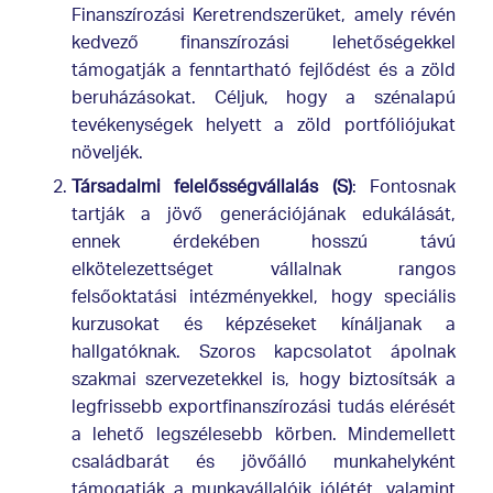
Finanszírozási Keretrendszerüket, amely révén
kedvező finanszírozási lehetőségekkel
támogatják a fenntartható fejlődést és a zöld
beruházásokat. Céljuk, hogy a szénalapú
tevékenységek helyett a zöld portfóliójukat
növeljék.
Társadalmi felelősségvállalás (S)
: Fontosnak
tartják a jövő generációjának edukálását,
ennek érdekében hosszú távú
elkötelezettséget vállalnak rangos
felsőoktatási intézményekkel, hogy speciális
kurzusokat és képzéseket kínáljanak a
hallgatóknak. Szoros kapcsolatot ápolnak
szakmai szervezetekkel is, hogy biztosítsák a
legfrissebb exportfinanszírozási tudás elérését
a lehető legszélesebb körben. Mindemellett
családbarát és jövőálló munkahelyként
támogatják a munkavállalóik jólétét, valamint