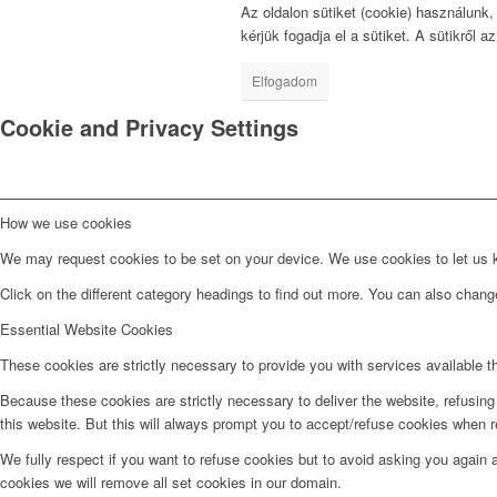
Az oldalon sütiket (cookie) használunk
kérjük fogadja el a sütiket. A sütikről a
Elfogadom
Cookie and Privacy Settings
How we use cookies
We may request cookies to be set on your device. We use cookies to let us kn
Click on the different category headings to find out more. You can also chan
Essential Website Cookies
These cookies are strictly necessary to provide you with services available t
Because these cookies are strictly necessary to deliver the website, refusin
this website. But this will always prompt you to accept/refuse cookies when re
We fully respect if you want to refuse cookies but to avoid asking you again an
cookies we will remove all set cookies in our domain.