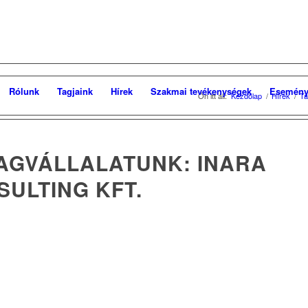
Rólunk
Tagjaink
Hírek
Szakmai tevékenységek
Esemény
Ön itt áll:
Kezdőlap
/
Hírek
/
Ta
TAGVÁLLALATUNK: INARA
SULTING KFT.