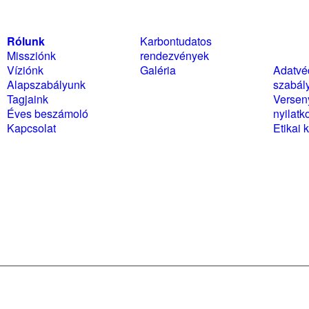
Rólunk
Karbontudatos
Szabál
Missziónk
rendezvények
nyilat
Víziónk
Galéria
Adatvé
Alapszabályunk
szabál
Tagjaink
Versen
Éves beszámoló
nyilatk
Kapcsolat
Etikai 