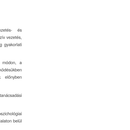
ezetés- és
zív vezetés,
g gyakorlati
ex módon, a
űködésükben
ok előnyben
tanácsadási
zichológiai
alaton belül