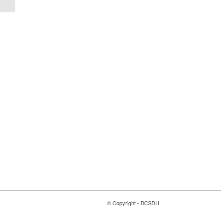
Magyarországi Üzleti
Tanács
a Fenntartható
Fejlődésért
1118 Budapest, Ménesi út
9/a.
© Copyright - BCSDH