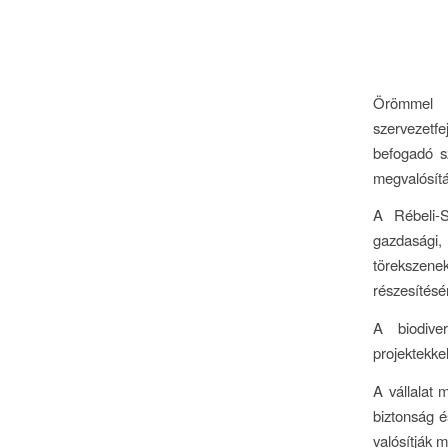
Örömmel ü
szervezetfe
befogadó sz
megvalósít
A Rébeli-S
gazdasági,
törekszene
részesítésé
A biodiver
projektekkel
A vállalat
biztonság é
valósítják 