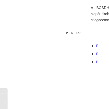
A BCSDH-h
alapérték
elfogadotts
2026.01.18.
Új tagvállalatunk: Coca-
Cola HBC
Magyarország