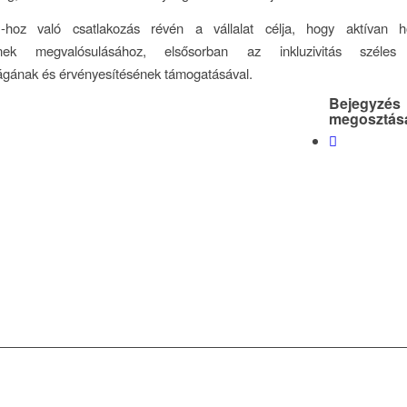
oz való csatlakozás révén a vállalat célja, hogy aktívan hoz
einek megvalósulásához, elsősorban az inkluzivitás széles 
ágának és érvényesítésének támogatásával.
Bejegyzés
megosztás