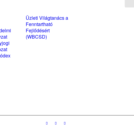
yzatok és
Üzleti Világtanács a
kozatok
Fenntartható
delmi
Fejlődésért
yzat
(WBCSD)
yjogi
magyarországi
ozat
partner szervezete
kódex