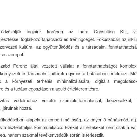
dvözöljük tagjaink körében az Inara Consulting Kft., v
jlesztéssel foglalkozó tanácsadó és tréningcéget. Fókuszában az inklu
ervezeti kultúra, az együttműködés és a társadalmi fenntarthatósá
ása szerepel.
zabó Ferenc által vezetett vállalat a fenntarthatóságot kompl
 környezeti és társadalmi pillérek egymásra hatásában értelmezi. M
k a környezeti terhelés minimalizálására, digitális megoldás
re és a tudásmegosztáson alapuló értékteremtésre.
zitás védelméhez vezetői szemléletformálással, képzésekkel, 
, járulnak hozzá.
 működésében alapelv az emberi méltóság, az egyenlő bánásmód, a ps
s a tiszteletteljes kommunikáció. Ezeket az értékeket nem csak a váll
meg, hanem szakmai tevékenységük során is terjesztik.