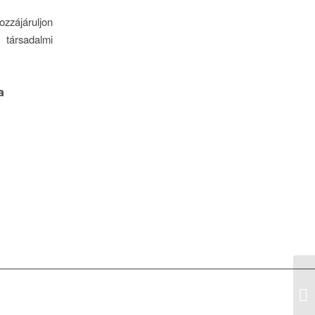
zájáruljon
társadalmi
a