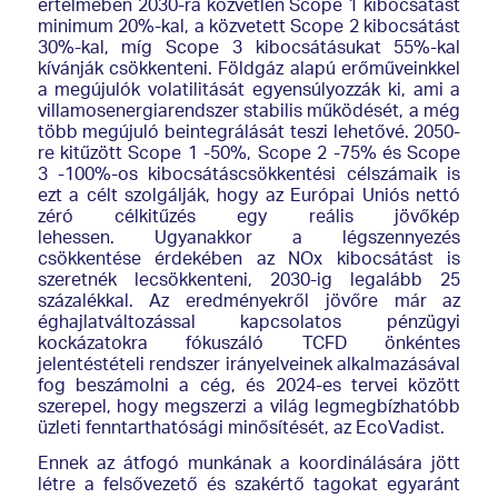
értelmében 2030-ra közvetlen Scope 1 kibocsátást
minimum 20%-kal, a közvetett Scope 2 kibocsátást
30%-kal, míg Scope 3 kibocsátásukat 55%-kal
kívánják csökkenteni. Földgáz alapú erőműveinkkel
a megújulók volatilitását egyensúlyozzák ki, ami a
villamosenergiarendszer stabilis működését, a még
több megújuló beintegrálását teszi lehetővé. 2050-
re kitűzött Scope 1 -50%, Scope 2 -75% és Scope
3 -100%-os kibocsátáscsökkentési célszámaik is
ezt a célt szolgálják, hogy az Európai Uniós nettó
zéró célkitűzés egy reális jövőkép
lehessen. Ugyanakkor a légszennyezés
csökkentése érdekében az NOx kibocsátást is
szeretnék lecsökkenteni, 2030-ig legalább 25
százalékkal. Az eredményekről jövőre már az
éghajlatváltozással kapcsolatos pénzügyi
kockázatokra fókuszáló TCFD önkéntes
jelentéstételi rendszer irányelveinek alkalmazásával
fog beszámolni a cég, és 2024-es tervei között
szerepel, hogy megszerzi a világ legmegbízhatóbb
üzleti fenntarthatósági minősítését, az EcoVadist.
Ennek az átfogó munkának a koordinálására jött
létre a felsővezető és szakértő tagokat egyaránt