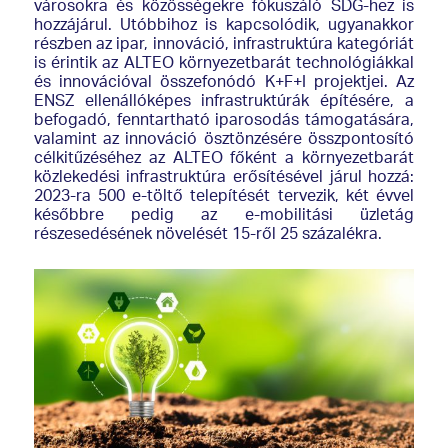
városokra és közösségekre fókuszáló SDG-hez is
hozzájárul. Utóbbihoz is kapcsolódik, ugyanakkor
részben az ipar, innováció, infrastruktúra kategóriát
is érintik az ALTEO környezetbarát technológiákkal
és innovációval összefonódó K+F+I projektjei. Az
ENSZ ellenállóképes infrastruktúrák építésére, a
befogadó, fenntartható iparosodás támogatására,
valamint az innováció ösztönzésére összpontosító
célkitűzéséhez az ALTEO főként a környezetbarát
közlekedési infrastruktúra erősítésével járul hozzá:
2023-ra 500 e-töltő telepítését tervezik, két évvel
későbbre pedig az e-mobilitási üzletág
részesedésének növelését 15-ről 25 százalékra.