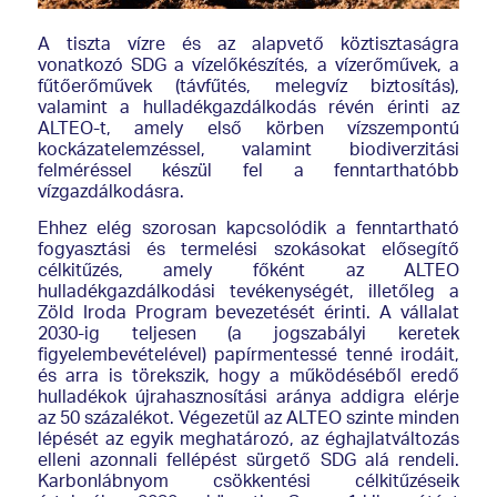
A tiszta vízre és az alapvető köztisztaságra
vonatkozó SDG a vízelőkészítés, a vízerőművek, a
fűtőerőművek (távfűtés, melegvíz biztosítás),
valamint a hulladékgazdálkodás révén érinti az
ALTEO-t, amely első körben vízszempontú
kockázatelemzéssel, valamint biodiverzitási
felméréssel készül fel a fenntarthatóbb
vízgazdálkodásra.
Ehhez elég szorosan kapcsolódik a fenntartható
fogyasztási és termelési szokásokat elősegítő
célkitűzés, amely főként az ALTEO
hulladékgazdálkodási tevékenységét, illetőleg a
Zöld Iroda Program bevezetését érinti. A vállalat
2030-ig teljesen (a jogszabályi keretek
figyelembevételével) papírmentessé tenné irodáit,
és arra is törekszik, hogy a működéséből eredő
hulladékok újrahasznosítási aránya addigra elérje
az 50 százalékot. Végezetül az ALTEO szinte minden
lépését az egyik meghatározó, az éghajlatváltozás
elleni azonnali fellépést sürgető SDG alá rendeli.
Karbonlábnyom csökkentési célkitűzéseik