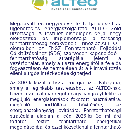
Megalakult és negyedévente tartja üléseit az
újgenerációs energiaszolgáltató ALTEO Zöld
Bizottsága. A testület elsődleges célja, hogy
előkészítse és implementálja a társaság
fenntarthatósági törekvéseit. Ehhez az ALTEO –
elemeiben az ENSZ Fenntartható Fejlődési
Célkitűzéseihez (SDG) szervesen kapcsolódó –
fenntarthatósági stratégiája jelenti a
vezérfonalat, amely a tiszta energiától a felelős
fogyasztáson és termelésen át a klímaváltozás
elleni sürgős intézkedésekig terjed.
Az SDG-k közül a tiszta energia az a kategória,
amely a leginkább testreszabott az ALTEO-nak,
hiszen a vállalat már régóta nagy hangsúlyt fektet a
megújuló energiaforrások fokozott használatára,
megújuló portfóliója bővítésére, az
energiahatékonyság javítására. Fenntarthatósági
stratégiája alapján a cég 2026-ig 35 milliárd
forintot fektet fenntartható energetikai
megoldásokba, és ezzel közvetlenül a fenntartható