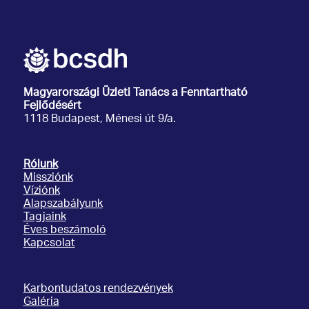
Magyarországi Üzleti Tanács
a Fenntartható
Fejlődésért
1118 Budapest, Ménesi út 9/a.
Rólunk
Missziónk
Víziónk
Alapszabályunk
Tagjaink
Éves beszámoló
Kapcsolat
Karbontudatos rendezvények
Galéria