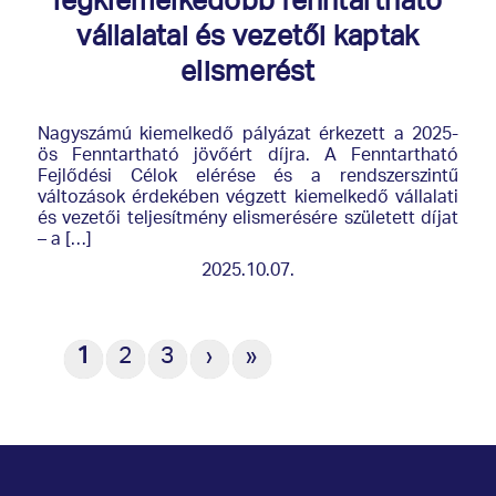
legkiemelkedőbb fenntartható
vállalatai és vezetői kaptak
elismerést
Nagyszámú kiemelkedő pályázat érkezett a 2025-
ös Fenntartható jövőért díjra. A Fenntartható
Fejlődési Célok elérése és a rendszerszintű
változások érdekében végzett kiemelkedő vállalati
és vezetői teljesítmény elismerésére született díjat
– a […]
2025.10.07.
1
2
3
›
»