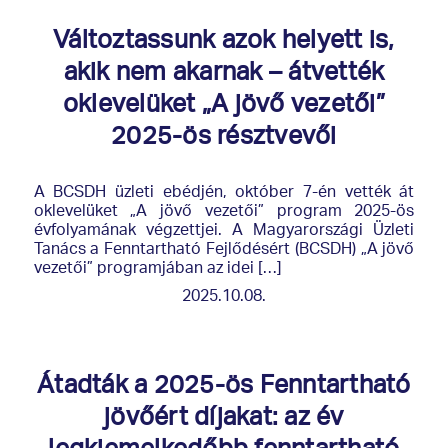
Változtassunk azok helyett is,
akik nem akarnak – átvették
oklevelüket „A jövő vezetői”
2025-ös résztvevői
A BCSDH üzleti ebédjén, október 7-én vették át
oklevelüket „A jövő vezetői” program 2025-ös
évfolyamának végzettjei. A Magyarországi Üzleti
Tanács a Fenntartható Fejlődésért (BCSDH) „A jövő
vezetői” programjában az idei […]
2025.10.08.
Átadták a 2025-ös Fenntartható
jövőért díjakat: az év