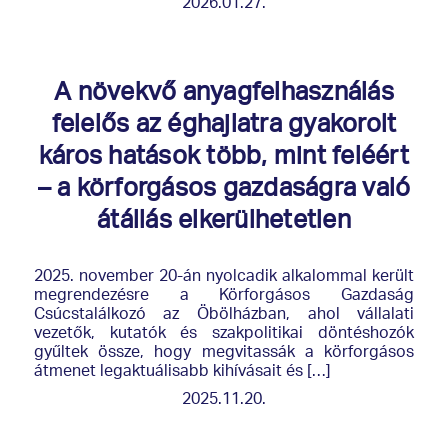
2026.01.27.
A növekvő anyagfelhasználás
felelős az éghajlatra gyakorolt
káros hatások több, mint feléért
– a körforgásos gazdaságra való
átállás elkerülhetetlen
2025. november 20-án nyolcadik alkalommal került
megrendezésre a Körforgásos Gazdaság
Csúcstalálkozó az Öbölházban, ahol vállalati
vezetők, kutatók és szakpolitikai döntéshozók
gyűltek össze, hogy megvitassák a körforgásos
átmenet legaktuálisabb kihívásait és […]
2025.11.20.