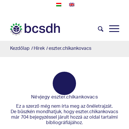
Kezdőlap
/
Hírek
/
eszter.chikankovacs
Névjegy
eszter.chikankovacs
Ez a szerző még nem írta meg az önéletrajzát.
De büszkén mondhatjuk, hogy
eszter.chikankovacs
már 704 bejegyzéssel járult hozzá az oldal tartalmi
bibliográfiájához.