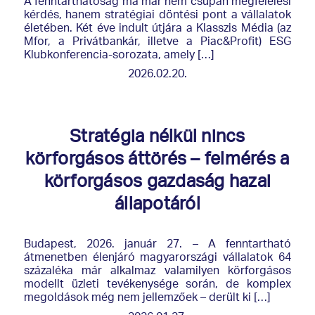
A fenntarthatóság ma már nem csupán megfelelési
kérdés, hanem stratégiai döntési pont a vállalatok
életében. Két éve indult útjára a Klasszis Média (az
Mfor, a Privátbankár, illetve a Piac&Profit) ESG
Klubkonferencia-sorozata, amely […]
2026.02.20.
Stratégia nélkül nincs
körforgásos áttörés – felmérés a
körforgásos gazdaság hazai
állapotáról
Budapest, 2026. január 27. – A fenntartható
átmenetben élenjáró magyarországi vállalatok 64
százaléka már alkalmaz valamilyen körforgásos
modellt üzleti tevékenysége során, de komplex
megoldások még nem jellemzőek – derült ki […]