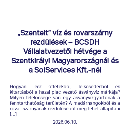
„Szentelt” víz és rovarszárny
rezdülések – BCSDH
Vállalatvezetői hétvége a
Szentkirályi Magyarországnál és
a SolServices Kft.-nél
Hogyan lesz ötletekből, lelkesedésból és
kitartásból a hazai piac vezető ásványvíz márkája?
Milyen felelőssége van egy ásványvízgyártónak a
fenntarthatóság területén? A madárhangokból és a
rovar szárnyának rezdüléséből meg lehet állapítani
[…]
2026.06.10.