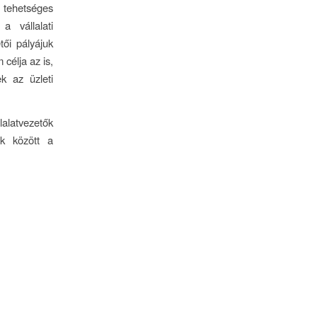
 tehetséges
a vállalati
ői pályájuk
célja az is,
k az üzleti
alatvezetők
ek között a