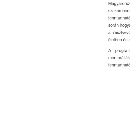
Magyarorsz
szakembere
fenntartha
során hogya
a résztvev
életben és 
A program 
mentoráljá
fenntartható