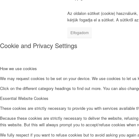
Az oldalon sütiket (cookie) használunk
kérjük fogadja el a sütiket. A sütikről a
Elfogadom
Cookie and Privacy Settings
How we use cookies
We may request cookies to be set on your device. We use cookies to let us kn
Click on the different category headings to find out more. You can also chan
Essential Website Cookies
These cookies are strictly necessary to provide you with services available t
Because these cookies are strictly necessary to deliver the website, refusin
this website. But this will always prompt you to accept/refuse cookies when re
We fully respect if you want to refuse cookies but to avoid asking you again an