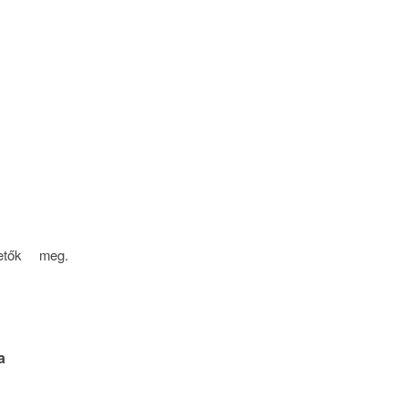
hetők meg.
a