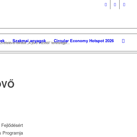
ek
Szakmai anyagok
Circular Economy Hotspot 2026
zvételével elindult „A jövő vezetői” tehetségpr...
ÖVŐ
Fejlődésért
s Programja