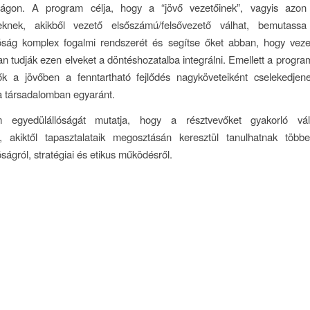
ágon. A program célja, hogy a “jövő vezetőinek”, vagyis azon
knek, akikből vezető elsőszámú/felsővezető válhat, bemutassa 
tóság komplex fogalmi rendszerét és segítse őket abban, hogy vezet
n tudják ezen elveket a döntéshozatalba integrálni. Emellett a program 
ők a jövőben a fenntartható fejlődés nagyköveteiként cselekedjene
a társadalomban egyaránt.
egyedülállóságát mutatja, hogy a résztvevőket gyakorló váll
k, akiktől tapasztalataik megosztásán keresztül tanulhatnak több
ságról, stratégiai és etikus működésről.