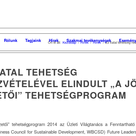
Rólunk
Tagjaink
Hírek
Szakmai tevékenységek
Esemény
Ön itt áll:
Kezdőlap
/
Hírek
/
Hírek
/
23 fiatal tehetség rés
IATAL TEHETSÉG
ZVÉTELÉVEL ELINDULT „A J
ETŐI” TEHETSÉGPROGRAM
zetői” tehetségprogram 2014 az Üzleti Világtanács a Fenntartható 
iness Council for Sustainable Development, WBCSD) Future Leader