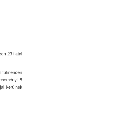
en 23 fiatal
án túlmenően
óeseményt 8
jai kerülnek