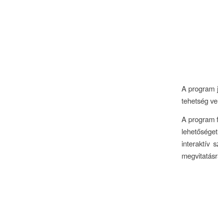
A program j
tehetség ve
A program f
lehetősége
interaktív 
megvitatásr