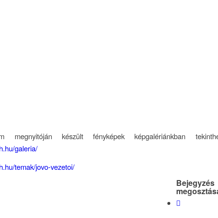
 megnyitóján készült fényképek képgalériánkban tekint
h.hu/galeria/
dh.hu/temak/jovo-vezetoi/
Bejegyzés
megosztás