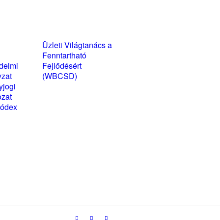
yzatok és
Üzleti Világtanács a
kozatok
Fenntartható
delmi
Fejlődésért
yzat
(WBCSD)
yjogi
magyarországi
ozat
partner szervezete
kódex