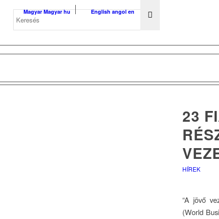
Magyar
Magyar
hu
English
angol
en
23 F
RÉS
VEZ
HÍREK
“A jövő ve
(World Bus