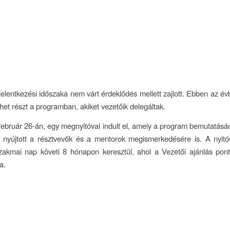
elentkezési időszaka nem várt érdeklődés mellett zajlott. Ebben az évb
het részt a programban, akiket vezetőik delegáltak.
ebruár 26-án, egy megnyitóval indult el, amely a program bemutatás
t nyújtott a résztvevők és a mentorok megismerkedésére is. A nyit
szakmai nap követi 8 hónapon keresztül, ahol a Vezetői ajánlás pont
a.