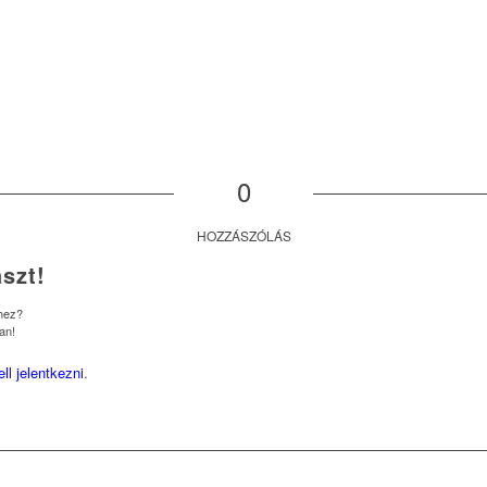
0
HOZZÁSZÓLÁS
szt!
shez?
an!
ell jelentkezni
.