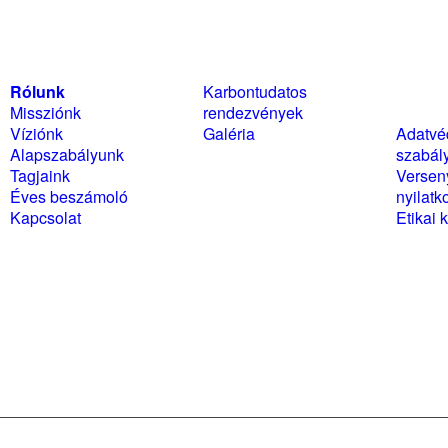
Rólunk
Karbontudatos
Szabál
Missziónk
rendezvények
nyilat
Víziónk
Galéria
Adatvé
Alapszabályunk
szabál
Tagjaink
Versen
Éves beszámoló
nyilatk
Kapcsolat
Etikai 