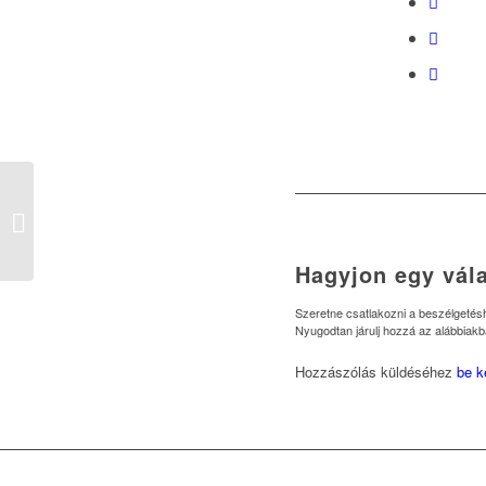
Gran Prize Interdiszciplináris
Innovatív Díj
Hagyjon egy vála
Szeretne csatlakozni a beszélgeté
Nyugodtan járulj hozzá az alábbiakb
Hozzászólás küldéséhez
be k