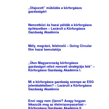
„Olajozott” működés a körforgásos
gazdaságért
Nemzetközi és hazai példák a körforgásos
építészetben – Lezárult a Körforgásos
Gazdaság Akadémia
Mély, megrázó, felelmelő – Going Circular
film hazai bemutatója
„Úton Magyarország körforgásos
gazdaságot célzó nemzeti stratégiája felé” –
Körforgásos Gazdaság Akadémia I.
Mi a körforgásos gazdaság szerepe az ESG
jelentéstételben? – Lezárult a Körforgásos
Gazdaság Akadémia
Enni vagy nem (l)enni? Avagy hogyan
fékezzük meg az élelmiszerpazarlást –
Körforgásos Gazdaság Akadémia II.