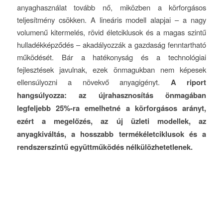
anyaghasználat tovább nő, miközben a körforgásos
teljesítmény csökken. A lineáris modell alapjai – a nagy
volumenű kitermelés, rövid életciklusok és a magas szintű
hulladékképződés – akadályozzák a gazdaság fenntartható
működését. Bár a hatékonyság és a technológiai
fejlesztések javulnak, ezek önmagukban nem képesek
ellensúlyozni a növekvő anyagigényt.
A riport
hangsúlyozza: az újrahasznosítás önmagában
legfeljebb 25%-ra emelhetné a körforgásos arányt,
ezért a megelőzés, az új üzleti modellek, az
anyagkiváltás, a hosszabb termékéletciklusok és a
rendszerszintű együttműködés nélkülözhetetlenek.