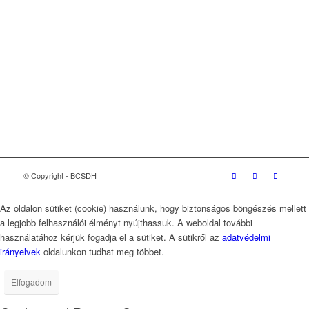
Adatvédelmi szabályzat
Versenyjogi nyilatkozat
Etikai kódex
Üzleti Világtanács a Fenntartható Fejlődésért
(WBCSD)
magyarországi partner szervezete
© Copyright - BCSDH
Az oldalon sütiket (cookie) használunk, hogy biztonságos böngészés mellett
a legjobb felhasználói élményt nyújthassuk. A weboldal további
használatához kérjük fogadja el a sütiket. A sütikről az
adatvédelmi
irányelvek
oldalunkon tudhat meg többet.
Elfogadom