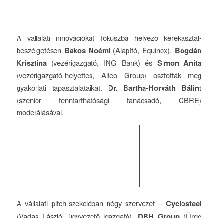
A vállalati innovációkat fókuszba helyező kerekasztal-
beszélgetésen
Bakos Noémi
(Alapító, Equinox),
Bogdán
Krisztina
(vezérigazgató, ING Bank) és
Simon Anita
(vezérigazgató-helyettes, Alteo Group) osztották meg
gyakorlati tapasztalataikat,
Dr. Bartha-Horváth Bálint
(szenior fenntarthatósági tanácsadó, CBRE)
moderálásával.
A vállalati pitch-szekcióban négy szervezet –
Cyclosteel
(Vadas László, ügyvezető igazgató),
DBH Group
(Ürge