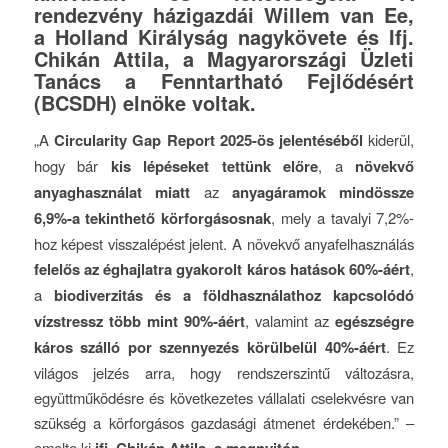
rendezvény házigazdái Willem van Ee,
a Holland Királyság nagykövete és Ifj.
Chikán Attila, a Magyarországi Üzleti
Tanács a Fenntartható Fejlődésért
(BCSDH) elnöke voltak.
„A
Circularity Gap Report 2025-ös jelentéséből
kiderül,
hogy bár
kis lépéseket tettünk előre
, a
növekvő
anyaghasználat miatt
az
anyagáramok mindössze
6,9%-a tekinthető körforgásosnak
, mely a tavalyi 7,2%-
hoz képest visszalépést jelent. A növekvő anyafelhasználás
felelős az éghajlatra gyakorolt káros hatások 60%-áért
,
a
biodiverzitás és a földhasználathoz kapcsolódó
vízstressz több mint 90%-áért
, valamint az
egészségre
káros szálló por szennyezés körülbelül 40%-áért
. Ez
világos jelzés arra, hogy rendszerszintű változásra,
együttműködésre és következetes vállalati cselekvésre van
szükség a körforgásos gazdasági átmenet érdekében.” –
emelte ki
ifj. Chikán Attila, a megnyitón.