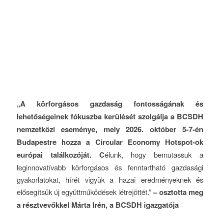
„A
körforgásos gazdaság fontosságának és
lehetőségeinek fókuszba kerülését szolgálja a BCSDH
nemzetközi eseménye, mely 2026. október 5-7-én
Budapestre hozza a Circular Economy Hotspot-ok
európai találkozóját. C
élunk, hogy bemutassuk a
leginnovatívabb körforgásos és fenntartható gazdasági
gyakorlatokat, hírét vigyük a hazai eredményeknek és
elősegítsük új együttműködések létrejöttét.”
– osztotta meg
a résztvevőkkel Márta Irén, a BCSDH igazgatója