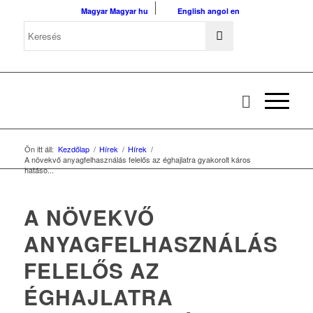
Magyar
Magyar
hu
English
angol
en
Ön itt áll:
Kezdőlap
/
Hírek
/
Hírek
/
A növekvő anyagfelhasználás felelős az éghajlatra gyakorolt káros
hatáso...
A NÖVEKVŐ
ANYAGFELHASZNÁLÁS
FELELŐS AZ
ÉGHAJLATRA