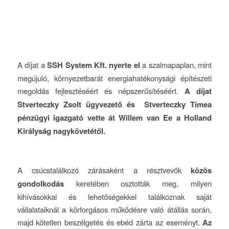
A díjat a
SSH System Kft. nyerte el
a szalmapaplan, mint
megújuló, környezetbarát energiahatékonysági építészeti
megoldás fejlesztéséért és népszerűsítéséért.
A díjat
Stverteczky Zsolt ügyvezető és Stverteczky Tímea
pénzügyi igazgató vette át Willem van Ee a Holland
Királyság nagykövetétől.
A csúcstalálkozó zárásaként a résztvevők
közös
gondolkodás
keretében osztották meg, milyen
kihívásokkal és lehetőségekkel találkoznak saját
vállalataiknál a körforgásos működésre való átállás során,
majd kötetlen beszélgetés és ebéd zárta az eseményt.
Az