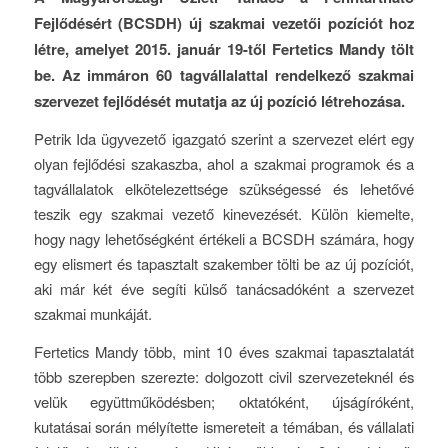
Fejlődésért (BCSDH) új szakmai vezetői pozíciót hoz
létre, amelyet 2015. január 19-től Fertetics Mandy tölt
be. Az immáron 60 tagvállalattal rendelkező szakmai
szervezet fejlődését mutatja az új pozíció létrehozása.
Petrik Ida ügyvezető igazgató szerint a szervezet elért egy
olyan fejlődési szakaszba, ahol a szakmai programok és a
tagvállalatok elkötelezettsége szükségessé és lehetővé
teszik egy szakmai vezető kinevezését. Külön kiemelte,
hogy nagy lehetőségként értékeli a BCSDH számára, hogy
egy elismert és tapasztalt szakember tölti be az új pozíciót,
aki már két éve segíti külső tanácsadóként a szervezet
szakmai munkáját.
Fertetics Mandy több, mint 10 éves szakmai tapasztalatát
több szerepben szerezte: dolgozott civil szervezeteknél és
velük együttműködésben; oktatóként, újságíróként,
kutatásai során mélyítette ismereteit a témában, és vállalati