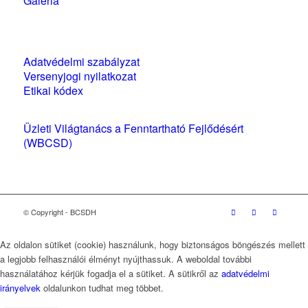
Galéria
Szabályzatok és nyilatkozatok
Adatvédelmi szabályzat
Versenyjogi nyilatkozat
Etikai kódex
Üzleti Világtanács a Fenntartható Fejlődésért
(WBCSD)
magyarországi partner szervezete
© Copyright - BCSDH
Az oldalon sütiket (cookie) használunk, hogy biztonságos böngészés mellett
a legjobb felhasználói élményt nyújthassuk. A weboldal további
használatához kérjük fogadja el a sütiket. A sütikről az
adatvédelmi
irányelvek
oldalunkon tudhat meg többet.