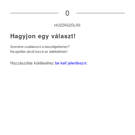
0
HOZZÁSZÓLÁS
Hagyjon egy választ!
Szeretne csatlakozni a beszélgetéshez?
Nyugodtan járulj hozzá az alábbiakban!
Hozzászólás küldéséhez
be kell jelentkezni
.