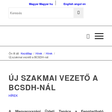
Magyar
Magyar
hu
English
angol
en
Ön itt áll:
Kezdőlap
/
Hírek
/
Hírek
/
Új szakmai vezető a BCSDH-nál
ÚJ SZAKMAI VEZETŐ A
BCSDH-NÁL
HÍREK
A Magyarországi Üzleti Tanács a Fenntartható