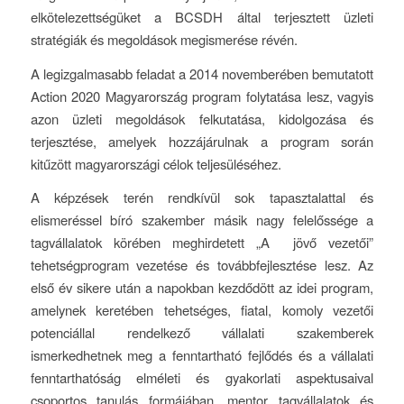
elkötelezettségüket a BCSDH által terjesztett üzleti
stratégiák és megoldások megismerése révén.
A legizgalmasabb feladat a 2014 novemberében bemutatott
Action 2020 Magyarország program folytatása lesz, vagyis
azon üzleti megoldások felkutatása, kidolgozása és
terjesztése, amelyek hozzájárulnak a program során
kitűzött magyarországi célok teljesüléséhez.
A képzések terén rendkívül sok tapasztalattal és
elismeréssel bíró szakember másik nagy felelőssége a
tagvállalatok körében meghirdetett „A jövő vezetői”
tehetségprogram vezetése és továbbfejlesztése lesz. Az
első év sikere után a napokban kezdődött az idei program,
amelynek keretében tehetséges, fiatal, komoly vezetői
potenciállal rendelkező vállalati szakemberek
ismerkedhetnek meg a fenntartható fejlődés és a vállalati
fenntarthatóság elméleti és gyakorlati aspektusaival
csoportos tanulás formájában, mentor tagvállalatok és