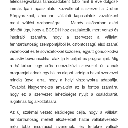
felelősségvállalás tanácsadóként több mint 8 éve dolgozik
immár. Ipari tapasztalatot közvetlenül is szerzett a Dreher
Sörgyáraknál, ahonnan vállalati kapcsolatok vezetőként
ment szülési szabadságra. Mandy elsősorban azért
döntött úgy, hogy a BCSDH-hoz csatlakozik, mert vonzó és
inspiráló számára, hogy a szervezet a vállalati
fenntarthatóság szempontjából kulcsfontosságú első számú
vezetőkkel és felsővezetőkkel közösen, együtt gondolkodva
és aktív bevonásukkal alakítja ki céljait és programjait. Míg
a háttérben egy erős nemzetközi szervezet és annak
programjai adnak egy biztos alapot, addig a hazai szervezet
mindig ügyel arra, hogy a helyi viszonyokra adaptálja.
Továbbá kisgyermekes anyaként az is fontos számára,
hogy ez a szervezet lehetőséget nyújt a családbarát,
rugalmas foglalkoztatásra.
Az új szakmai vezető elsődleges célja, hogy a vállalati
fenntarthatóság mellett elkötelezett hazai vállalatvezetők
még több inspirációt nyerjenek, és tettekre váltsák