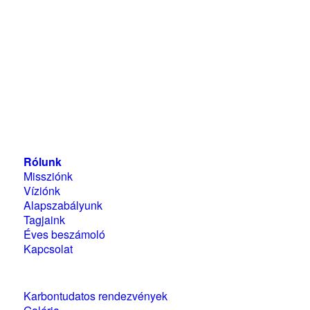
Magyarországi Üzleti Tanács
a Fenntartható
Fejlődésért
1118 Budapest, Ménesi út 9/a.
Rólunk
Missziónk
Víziónk
Alapszabályunk
Tagjaink
Éves beszámoló
Kapcsolat
Karbontudatos rendezvények