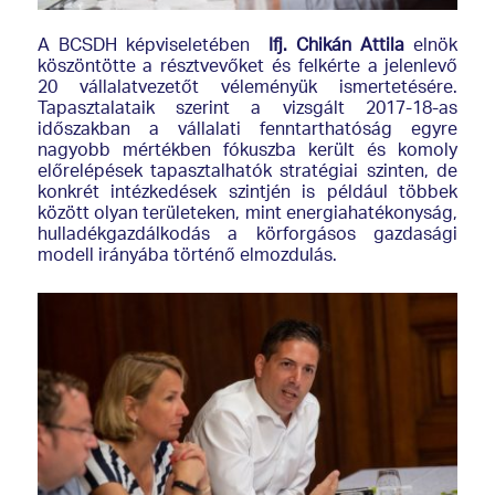
A BCSDH képviseletében
Ifj. Chikán Attila
elnök
köszöntötte a résztvevőket és felkérte a jelenlevő
20 vállalatvezetőt véleményük ismertetésére.
Tapasztalataik szerint a vizsgált 2017-18-as
időszakban a vállalati fenntarthatóság egyre
nagyobb mértékben fókuszba került és komoly
előrelépések tapasztalhatók stratégiai szinten, de
konkrét intézkedések szintjén is például többek
között olyan területeken, mint energiahatékonyság,
hulladékgazdálkodás a körforgásos gazdasági
modell irányába történő elmozdulás.