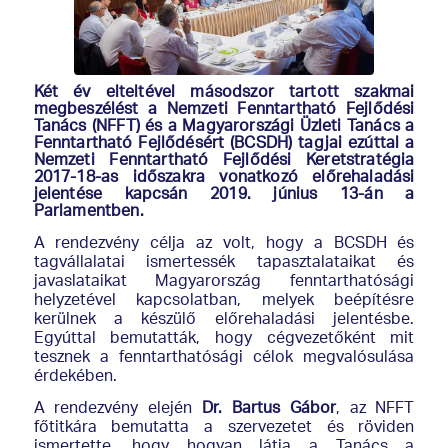
Két év elteltével másodszor tartott szakmai
megbeszélést a Nemzeti Fenntartható Fejlődési
Tanács (NFFT) és a Magyarországi Üzleti Tanács a
Fenntartható Fejlődésért (BCSDH) tagjai ezúttal a
Nemzeti Fenntartható Fejlődési Keretstratégia
2017-18-as időszakra vonatkozó előrehaladási
jelentése kapcsán 2019. június 13-án a
Parlamentben.
A rendezvény célja az volt, hogy a BCSDH és
tagvállalatai ismertessék tapasztalataikat és
javaslataikat Magyarország fenntarthatósági
helyzetével kapcsolatban, melyek beépítésre
kerülnek a készülő előrehaladási jelentésbe.
Egyúttal bemutatták, hogy cégvezetőként mit
tesznek a fenntarthatósági célok megvalósulása
érdekében.
A rendezvény elején
Dr. Bartus Gábor
, az NFFT
főtitkára bemutatta a szervezetet és röviden
ismertette, hogy hogyan látja a Tanács a