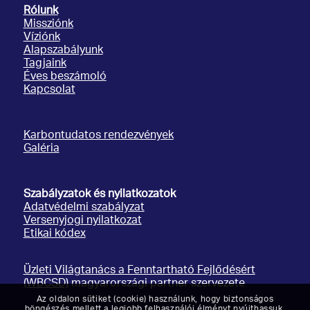
Rólunk
Missziónk
Víziónk
Alapszabályunk
Tagjaink
Éves beszámoló
Kapcsolat
Karbontudatos rendezvények
Galéria
Szabályzatok és nyilatkozatok
Adatvédelmi szabályzat
Versenyjogi nyilatkozat
Etikai kódex
Üzleti Világtanács a Fenntartható Fejlődésért
(WBCSD)
magyarországi partner szervezete
Az oldalon sütiket (cookie) használunk, hogy biztonságos
böngészés mellett a legjobb felhasználói élményt nyújthassuk.