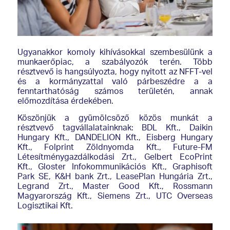
Ugyanakkor komoly kihívásokkal szembesülünk a
munkaerőpiac, a szabályozók terén. Több
résztvevő is hangsúlyozta, hogy nyitott az NFFT-vel
és a kormányzattal való párbeszédre a a
fenntarthatóság számos területén, annak
előmozdítása érdekében.
Köszönjük a gyümölcsöző közös munkát a
résztvevő tagvállalatainknak: BDL Kft., Daikin
Hungary Kft., DANDELION Kft., Eisberg Hungary
Kft., Folprint Zöldnyomda Kft., Future-FM
Létesítménygazdálkodási Zrt., Gelbert EcoPrint
Kft., Gloster Infokommunikációs Kft., Graphisoft
Park SE, K&H bank Zrt., LeasePlan Hungária Zrt.,
Legrand Zrt., Master Good Kft., Rossmann
Magyarország Kft., Siemens Zrt., UTC Overseas
Logisztikai Kft.