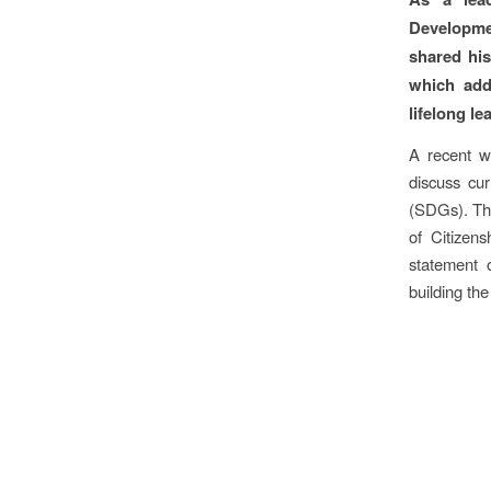
Developme
shared hi
which add
lifelong le
A recent 
discuss cu
(SDGs). Th
of Citizen
statement 
building the