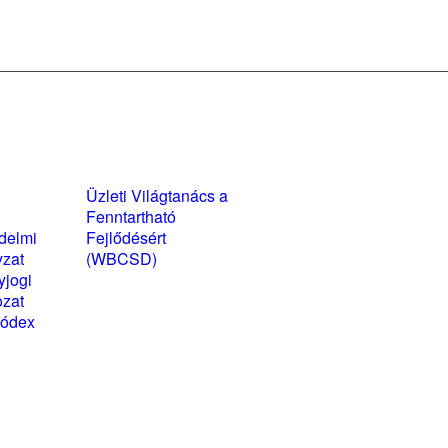
yzatok és
Üzleti Világtanács a
kozatok
Fenntartható
delmi
Fejlődésért
yzat
(WBCSD)
yjogi
magyarországi
ozat
partner szervezete
kódex