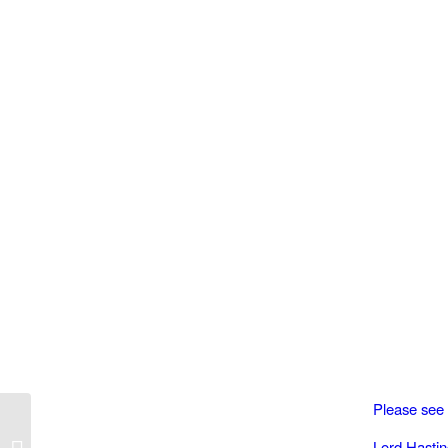
Please see
Budapest LNG Summit, 16-17
Lord Hasting