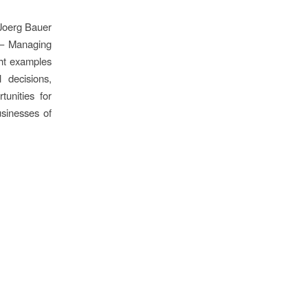
(Joerg Bauer
 – Managing
ht examples
 decisions,
unities for
usinesses of