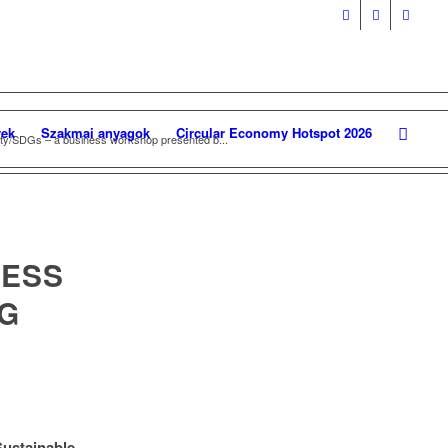
ek
Szakmai anyagok
Circular Economy Hotspot 2026
ity/SDGs – a business workshop presented b...
NESS
G
ustainable