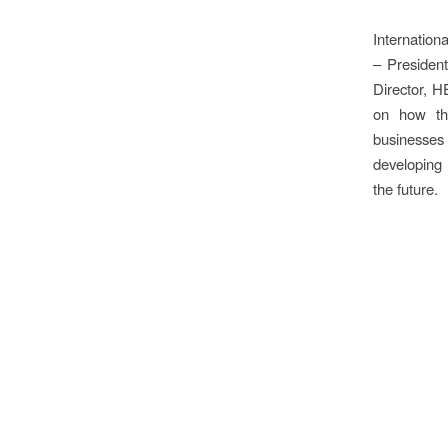
Internation
– Presiden
Director, 
on how the
businesses
developing 
the future.