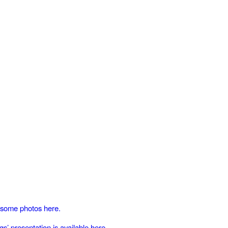
 some photos here.
s’ presentation is available here.