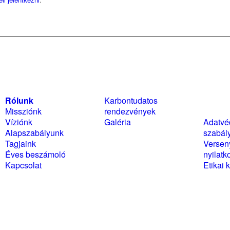
Rólunk
Karbontudatos
Szabál
Missziónk
rendezvények
nyilat
Víziónk
Galéria
Adatvé
Alapszabályunk
szabál
Tagjaink
Versen
Éves beszámoló
nyilatk
Kapcsolat
Etikai 