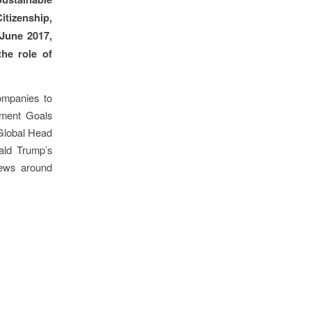
tizenship,
June 2017,
he role of
mpanies to
pment Goals
Global Head
ald Trump’s
news around