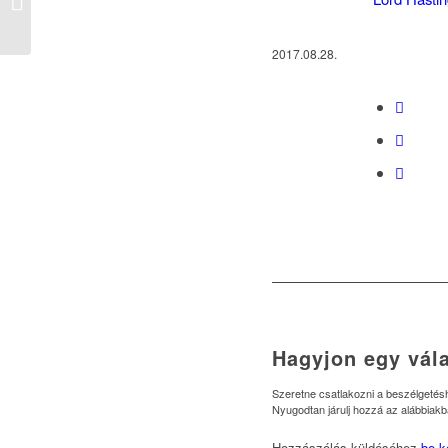
October, 2017
2017.08.28.
Hagyjon egy vála
Szeretne csatlakozni a beszélgeté
Nyugodtan járulj hozzá az alábbiakb
Hozzászólás küldéséhez
be k