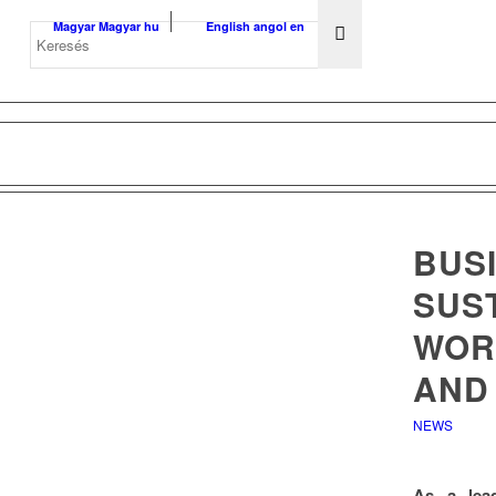
Magyar
Magyar
hu
English
angol
en
BUS
SUST
WOR
AND
NEWS
As a lead