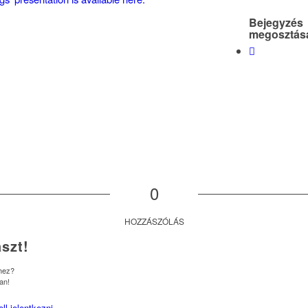
Bejegyzés
megosztás
0
HOZZÁSZÓLÁS
szt!
shez?
an!
ell jelentkezni
.