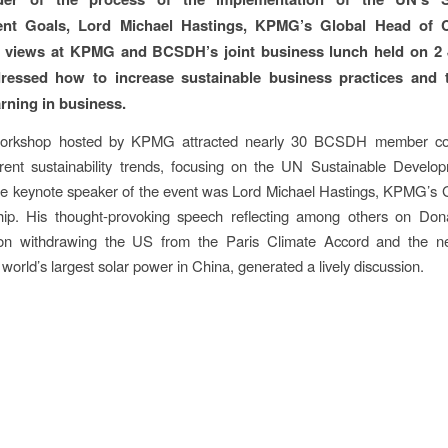
nt Goals, Lord Michael Hastings, KPMG’s Global Head of Ci
s views at KPMG and BCSDH’s joint business lunch held on 2 
ressed how to increase sustainable business practices and t
arning in business.
workshop hosted by KPMG attracted nearly 30 BCSDH member co
rrent sustainability trends, focusing on the UN Sustainable Develo
e keynote speaker of the event was Lord Michael Hastings, KPMG’s 
ship. His thought-provoking speech reflecting among others on Don
on withdrawing the US from the Paris Climate Accord and the 
 world’s largest solar power in China, generated a lively discussion.