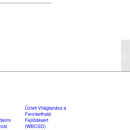
Bu
Su
wo
yzatok és
Üzleti Világtanács a
kozatok
Fenntartható
delmi
Fejlődésért
yzat
(WBCSD)