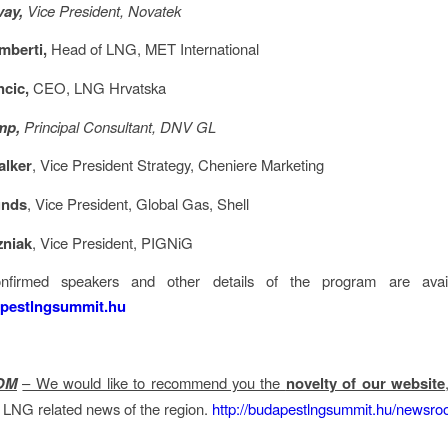
vay,
Vice President, Novatek
mberti,
Head of LNG, MET International
ncic,
CEO, LNG Hrvatska
mp,
Principal Consultant, DNV GL
lker
, Vice President Strategy, Cheniere Marketing
unds
, Vice President, Global Gas, Shell
zniak
, Vice President, PIGNiG
onfirmed speakers and other details of the program are avail
pestlngsummit.hu
OM
– We would like to recommend you the
novelty of our website
e LNG related news of the region.
http://budapestlngsummit.hu/newsro