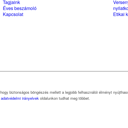
Tagjaink
Versen
Éves beszámoló
nyilatk
Kapcsolat
Etikai 
, hogy biztonságos böngészés mellett a legjobb felhasználói élményt nyújtha
z
adatvédelmi irányelvek
oldalunkon tudhat meg többet.