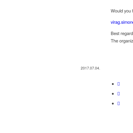
Would you h
virag.simo
Best regard
The organi
2017.07.04.