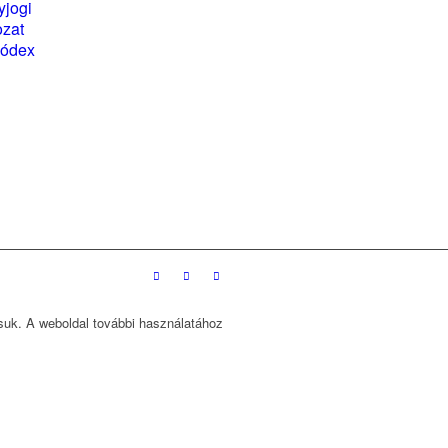
yjogi
magyarországi
ozat
partner szervezete
kódex
ssuk. A weboldal további használatához