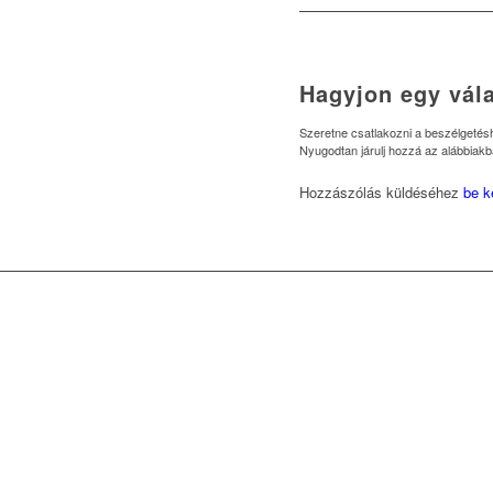
Hagyjon egy vála
Szeretne csatlakozni a beszélgeté
Nyugodtan járulj hozzá az alábbiakb
Hozzászólás küldéséhez
be k