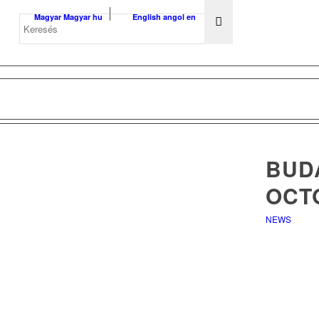
Magyar
Magyar
hu
English
angol
en
BUDA
OCT
NEWS