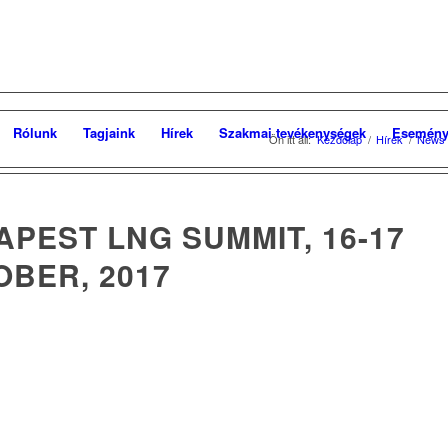
Rólunk
Tagjaink
Hírek
Szakmai tevékenységek
Esemény
Ön itt áll:
Kezdőlap
/
Hírek
/
News
PEST LNG SUMMIT, 16-17
OBER, 2017
.
.
.