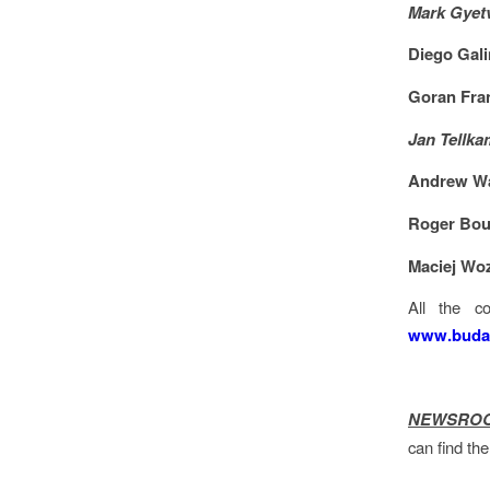
Mark Gyet
Diego Gali
Goran Fra
Jan Tellka
Andrew Wa
Roger Bo
Maciej Wo
All the c
www.buda
NEWSRO
can find th