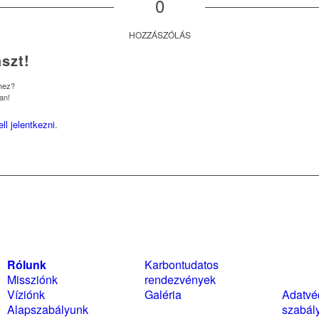
0
HOZZÁSZÓLÁS
szt!
shez?
an!
ell jelentkezni
.
Rólunk
Karbontudatos
Szabál
Missziónk
rendezvények
nyilat
Víziónk
Galéria
Adatvé
Alapszabályunk
szabál