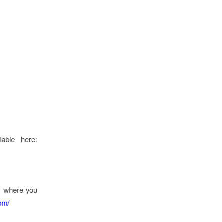
able here:
,
where you
om/