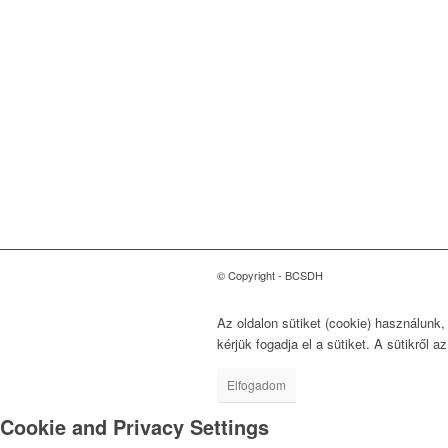
Magyarországi Üzleti
Tanács
a Fenntartható
Fejlődésért
1118 Budapest, Ménesi út
9/a.
© Copyright - BCSDH
Az oldalon sütiket (cookie) használunk
kérjük fogadja el a sütiket. A sütikről a
Elfogadom
Cookie and Privacy Settings