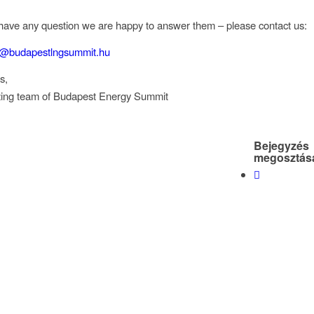
ave any question we are happy to answer them – please contact us:
n@budapestlngsummit.hu
s,
zing team of Budapest Energy Summit
Bejegyzés
megosztás