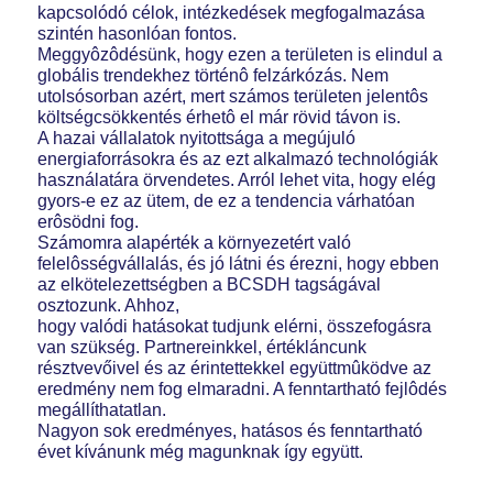
kapcsolódó célok, intézkedések megfogalmazása
szintén hasonlóan fontos.
Meggyôzôdésünk, hogy ezen a területen is elindul a
globális trendekhez történô felzárkózás. Nem
utolsósorban azért, mert számos területen jelentôs
költségcsökkentés érhetô el már rövid távon is.
A hazai vállalatok nyitottsága a megújuló
energiaforrásokra és az ezt alkalmazó technológiák
használatára örvendetes. Arról lehet vita, hogy elég
gyors-e ez az ütem, de ez a tendencia várhatóan
erôsödni fog.
Számomra alapérték a környezetért való
felelôsségvállalás, és jó látni és érezni, hogy ebben
az elkötelezettségben a BCSDH tagságával
osztozunk. Ahhoz,
hogy valódi hatásokat tudjunk elérni, összefogásra
van szükség. Partnereinkkel, értékláncunk
résztvevőivel és az érintettekkel együttmûködve az
eredmény nem fog elmaradni. A fenntartható fejlôdés
megállíthatatlan.
Nagyon sok eredményes, hatásos és fenntartható
évet kívánunk még magunknak így együtt.