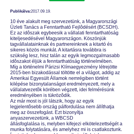
Publikálva:
2017.09.19.
10 éve alakult meg szervezetünk, a Magyarországi
Üzleti Tanács a Fenntartható Fejlôdésért (BCSDH).
Ez az idôszak egybeesik a vállalati fenntarthatóság
kiteljesedésével Magyarországon. Köszönjük
tagvállalatainknak és partnereinknek a kitartó és
sikeres közös munkát. A kitartásra továbbra is
szükség lesz, hisz talán az egyik legmozgalmasabb
idôszakot éljük a fenntarthatóság történelmében.
Míg a történelmi Párizsi Klímaegyezmény létrejötte
2015-ben bizakodással töltötte el a világot, addig az
Amerikai Egyesült Államok nemrégiben történt
kilépése bizonytalanságot eredményezett, mely a
vállalatvezetôk körében végzett, idei felmérésünk
eredményében is tükrözôdik.
Az már most is jól látszik, hogy az egyik
legjelentôsebb ország pálfordulása nem állíthatja
meg az összefogást. Ezt bizonyítja
anyaszervezetünk, a WBCSD
állásfoglalása is, melyben kifejezi elkötelezettségét a
munka folytatására, és amelyhez mi is csatlakoztunk.