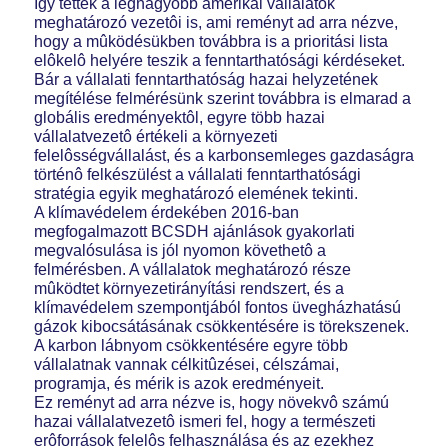
Így tettek a legnagyobb amerikai vállalatok
meghatározó vezetôi is, ami reményt ad arra nézve,
hogy a mûködésükben továbbra is a prioritási lista
elôkelô helyére teszik a fenntarthatósági kérdéseket.
Bár a vállalati fenntarthatóság hazai helyzetének
megítélése felmérésünk szerint továbbra is elmarad a
globális eredményektôl, egyre több hazai
vállalatvezetô értékeli a környezeti
felelôsségvállalást, és a karbonsemleges gazdaságra
történô felkészülést a vállalati fenntarthatósági
stratégia egyik meghatározó elemének tekinti.
A klímavédelem érdekében 2016-ban
megfogalmazott BCSDH ajánlások gyakorlati
megvalósulása is jól nyomon követhetô a
felmérésben. A vállalatok meghatározó része
mûködtet környezetirányítási rendszert, és a
klímavédelem szempontjából fontos üvegházhatású
gázok kibocsátásának csökkentésére is törekszenek.
A karbon lábnyom csökkentésére egyre több
vállalatnak vannak célkitûzései, célszámai,
programja, és mérik is azok eredményeit.
Ez reményt ad arra nézve is, hogy növekvô számú
hazai vállalatvezetô ismeri fel, hogy a természeti
erôforrások felelôs felhasználása és az ezekhez