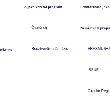
A jövő vezetői program
Fenntartható jövőé
Ösztöndíj
Nemzetközi proje
Résztvevői tudásbázis
ERASMUS+ 
atform
ISSUE
Circular Regi