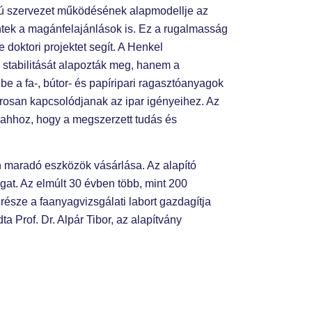
znú szervezet működésének alapmodellje az
entek a magánfelajánlások is. Ez a rugalmasság
 doktori projektet segít. A Henkel
stabilitását alapozták meg, hanem a
be a fa-, bútor- és papíripari ragasztóanyagok
orosan kapcsolódjanak az ipar igényeihez. Az
k ahhoz, hogy a megszerzett tudás és
 maradó eszközök vásárlása. Az alapító
at. Az elmúlt 30 évben több, mint 200
észe a faanyagvizsgálati labort gazdagítja
 Prof. Dr. Alpár Tibor, az alapítvány