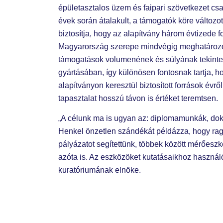
épületasztalos üzem és faipari szövetkezet c
évek során átalakult, a támogatók köre változo
biztosítja, hogy az alapítvány három évtizede 
Magyarország szerepe mindvégig meghatározó v
támogatások volumenének és súlyának tekintetéb
gyártásában, így különösen fontosnak tartja, 
alapítványon keresztül biztosított források év
tapasztalat hosszú távon is értéket teremtsen.
„A célunk ma is ugyan az: diplomamunkák, do
Henkel önzetlen szándékát példázza, hogy raga
pályázatot segítettünk, többek között mérőesz
azóta is. Az eszközöket kutatásaikhoz használó
kuratóriumának elnöke.