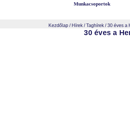
Munkacsoportok
Kezdőlap
/
Hírek
/
Taghírek
/
30 éves a 
Események
30 éves a He
Eseménynaptár
Galéria
Szakmai anyagok