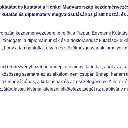
 oktatást és kutatást a Henkel Magyarország kezdeményezésé
0 kutatás és diplomaterv megvalósulásához járult hozzá, és
rország kezdeményezésére létrejött a Faipari Egyetemi Kutatás
: támogatni a diplomamunkák és a doktorandusz kutatások elkész
ni, hogy a támogatottak olyan eszközökhöz jussanak, amelyek m
 Rendezvényházában ünnepi eseményt tartottak, ahol az alapí
ipari közösség számára ez az alkalom nem csupán ünnep, hanem ta
n az innovációnak, a kutatásnak és az összefogásnak. A kerek 
ájárulással kívánja kifejezni elkötelezettségét az alapítvány m