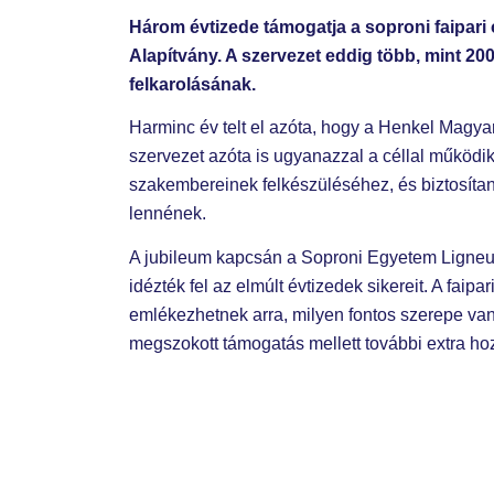
Üzleti megoldások
Három évtizede támogatja a soproni faipari
Alapítvány. A szervezet eddig több, mint 20
felkarolásának.
Kiadványaink
Harminc év telt el azóta, hogy a Henkel Magya
szervezet azóta is ugyanazzal a céllal működik
szakembereinek felkészüléséhez, és biztosíta
Felméréseink
lennének.
A jubileum kapcsán a Soproni Egyetem Ligneum
idézték fel az elmúlt évtizedek sikereit. A fa
Filmjeink
emlékezhetnek arra, milyen fontos szerepe va
megszokott támogatás mellett további extra hozz
Támogató eszközök
Circular Economy Hotspot 2026