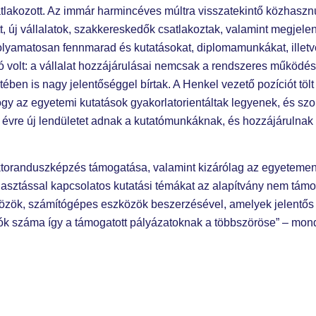
satlakozott. Az immár harmincéves múltra visszatekintő közhas
tt, új vállalatok, szakkereskedők csatlakoztak, valamint megjel
folyamatosan fennmarad és kutatásokat, diplomamunkákat, illetve
olt: a vállalat hozzájárulásai nemcsak a rendszeres működés 
en is nagy jelentőséggel bírtak. A Henkel vezető pozíciót tölt 
hogy az egyetemi kutatások gyakorlatorientáltak legyenek, és sz
ről évre új lendületet adnak a kutatómunkáknak, és hozzájárulna
ktoranduszképzés támogatása, valamint kizárólag az egyetemen
sztással kapcsolatos kutatási témákat az alapítvány nem támog
közök, számítógépes eszközök beszerzésével, amelyek jelentős r
k száma így a támogatott pályázatoknak a többszöröse” – mondta