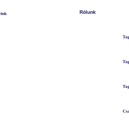
Rólunk
eink
Ta
Tag
Tag
Csa