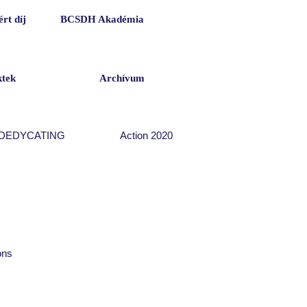
rt díj
BCSDH Akadémia
ktek
Archívum
DEDYCATING
Action 2020
ons