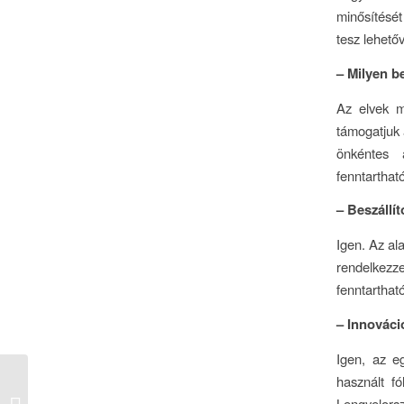
minősítését
tesz lehető
– Milyen b
Az elvek me
támogatjuk 
önkéntes 
fenntartható
– Beszállít
Igen. Az al
rendelkez
fenntartha
– Innováci
Igen, az e
Jelentős változások
használt fó
előtt áll a magyar
Lengyelors