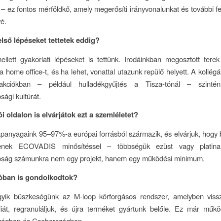
 – ez fontos mérföldkő, amely megerősíti irányvonalunkat és további fe
vé.
első lépéseket tettetek eddig?
llett gyakorlati lépéseket is tettünk. Irodáinkban megosztott ter
a home office-t, és ha lehet, vonattal utazunk repülő helyett. A kollégá
akciókban – például hulladékgyűjtés a Tisza-tónál – szintén
sági kultúrát.
ói oldalon is elvárjátok ezt a szemléletet?
apanyagaink 95–97%-a európai forrásból származik, és elvárjuk, hogy b
zenek ECOVADIS minősítéssel – többségük ezüst vagy platina
tóság számunkra nem egy projekt, hanem egy működési minimum.
óban is gondolkodtok?
gyik büszkeségünk az M-loop körforgásos rendszer, amelyben vissz
liát, regranuláljuk, és újra terméket gyártunk belőle. Ez már műkö
zágban és Csehországban.