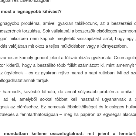
ti most a legnagyobb kihívást?
egnagyobb probléma, amivel gyakran találkozunk, az a beszerzési 
dszerének torzulása. Sok vállalatnál a beszerzők elsődleges szempon
égár, miközben nem kapnak megfelelő visszajelzést arról, hogy egy 
dás valójában mit okoz a teljes működésben vagy a környezetben.
zamosan komoly gondot jelent a túlszámlázás gyakorlata. Csomagolás
or kiderül, hogy a beszállító több fóliát számlázott ki, mint amennyit
t az ügyfélnek – és ez gyakran rejtve marad a napi rutinban. Mi ezt s
 elfogadhatatlannak tartjuk.
 harmadik, kevésbé látható, de annál súlyosabb probléma: amikor a
át ad el, amelyből sokkal többet kell használni ugyanannak a 
nak az eléréséhez. Ez nemcsak többletköltséget és felesleges hullad
zalépés a fenntarthatóságban – még ha papíron az egységár alacso
mondatban kellene összefoglalnod: mit jelent a fenntar