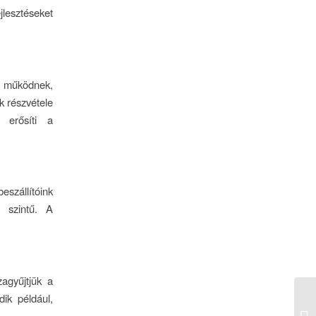
jlesztéseket
ek működnek,
k részvétele
 erősíti a
eszállítóink
 szintű. A
agyűjtjük a
dik például,