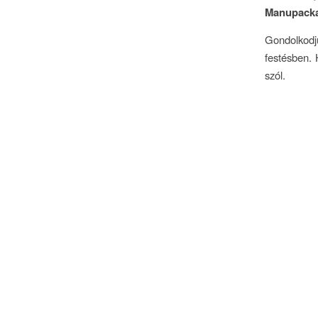
Manupacka
Gondolkodj
festésben. 
szól.