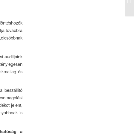
döntéshozók
tja továbbra
„olcsóbbnak
i auditjaink
 ténylegesen
zakmailag és
 beszállító
csomagolási
ékot jelent,
nyabbnak is
thatóság a