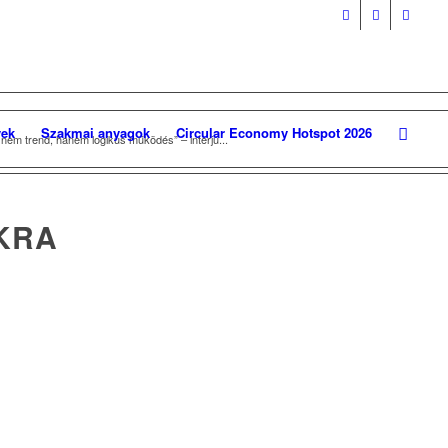
ek
Szakmai anyagok
Circular Economy Hotspot 2026
nem trend, hanem logikus működés” – interjú...
KRA