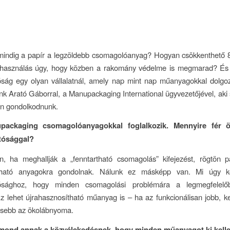
mindig a papír a legzöldebb csomagolóanyag? Hogyan csökkenthető 
felhasználás úgy, hogy közben a rakomány védelme is megmarad? És 
óság egy olyan vállalatnál, amely nap mint nap műanyagokkal dolgo
nk Arató Gáborral, a Manupackaging International ügyvezetőjével, aki s
an gondolkodnunk.
ackaging csomagolóanyagokkal foglalkozik. Mennyire fér 
tósággal?
n, ha meghallják a „fenntartható csomagolás” kifejezést, rögtön p
lható anyagokra gondolnak. Nálunk ez másképp van. Mi úgy kö
atósághoz, hogy minden csomagolási problémára a legmegfelelő
z lehet újrahasznosítható műanyag is – ha az funkcionálisan jobb, k
kisebb az ökolábnyoma.
tmond annak a közvélekedésnek, hogy minden műanyagot ki kellen