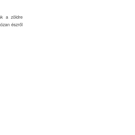
nk a zöldre
józan észről