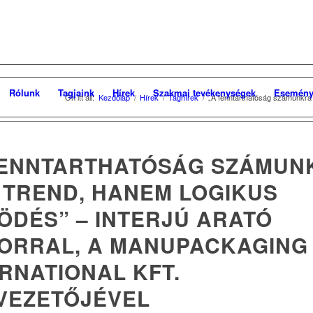
Rólunk
Tagjaink
Hírek
Szakmai tevékenységek
Esemény
Ön itt áll:
Kezdőlap
/
Hírek
/
Taghírek
/
„A fenntarthatóság számunkra 
FENNTARTHATÓSÁG SZÁMUN
 TREND, HANEM LOGIKUS
ÖDÉS” – INTERJÚ ARATÓ
ORRAL, A MANUPACKAGING
RNATIONAL KFT.
VEZETŐJÉVEL