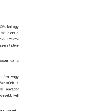
80%-kal egy
mit jelent a
zik? Ezekről
zerint ideje
össze ez a
apírra vagy
zelítünk a
bb anyagot
evesebb kell
e iktatni.