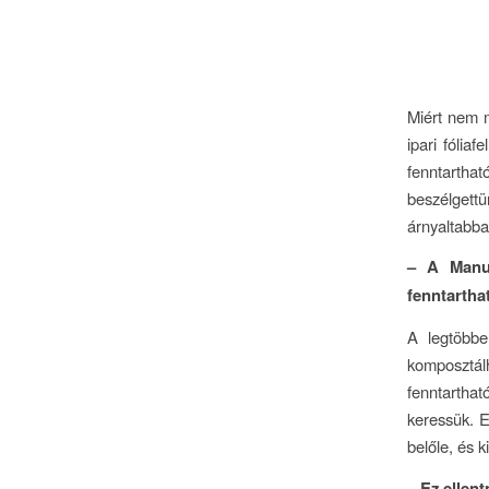
Miért nem 
ipari fólia
fenntarthat
beszélgettü
árnyaltabb
– A Manup
fenntartha
A legtöbbe
komposztá
fenntarth
keressük. E
belőle, és 
– Ez ellen