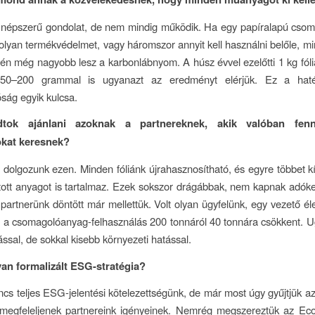
 népszerű gondolat, de nem mindig működik. Ha egy papíralapú cso
olyan termékvédelmet, vagy háromszor annyit kell használni belőle, mint
én még nagyobb lesz a karbonlábnyom. A húsz évvel ezelőtti 1 kg fól
0–200 grammal is ugyanazt az eredményt elérjük. Ez a hat
óság egyik kulcsa.
tok ajánlani azoknak a partnereknek, akik valóban fenn
kat keresnek?
dolgozunk ezen. Minden fóliánk újrahasznosítható, és egyre többet k
tott anyagot is tartalmaz. Ezek sokszor drágábbak, nem kapnak adó
partnerünk döntött már mellettük. Volt olyan ügyfelünk, egy vezető éle
l a csomagolóanyag-felhasználás 200 tonnáról 40 tonnára csökkent. 
ással, de sokkal kisebb környezeti hatással.
van formalizált ESG-stratégia?
ncs teljes ESG-jelentési kötelezettségünk, de már most úgy gyűjtjük az
megfeleljenek partnereink igényeinek. Nemrég megszereztük az Eco