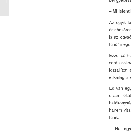
ingatlanpiac – interjú
Szarvas...
– Mi jelen
Az egyik l
ösztönzőren
is az egys
tűnő” megol
Ezzel párhu
során soksz
leszállítot
etikailag is
És van egy
olyan fóli
hatékonyság
hanem viss
tűnik.
– Ha egy 