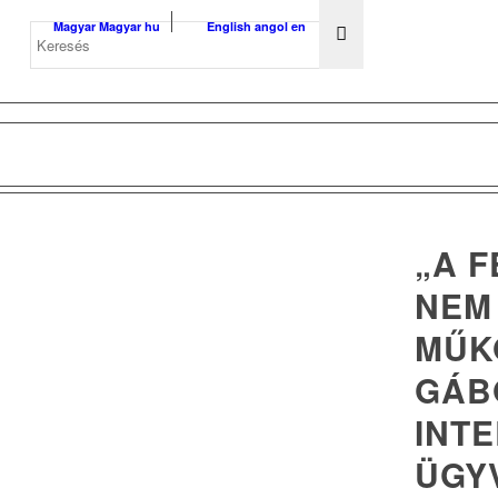
Magyar
Magyar
hu
English
angol
en
„A 
NEM
MŰK
GÁB
INTE
ÜGY