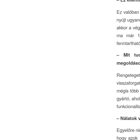
Ez valóban
nyújt ugyan
akkor a vég
ma már 15
fenntarthat
– Mit tud
megoldáso
Rengeteget 
visszaforga
mégis több 
gyártó, aho
funkcionalit
– Nálatok 
Egyelőre ni
hogy azok 