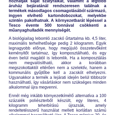
hozhatják saját szatyraikat, valamint a legtöbb
áruház bejáratánál rendszeresen találnak a
termékek másodlagos csomagolásából származó,
ingyen elvihető kartondobozokat, melyekbe
szintén pakolhatnak. A környezetbarát lépéssel a
Tesco évente 500 tonnával csökkenti a
műanyaghulladék mennyiségét.
A biológiailag lebomló zacskó űrtartalma kb. 4,5 liter,
maximális terhelhetősége pedig 2 kilogramm. Egyik
legnagyobb előnye, hogy megújuló összetevőként
keményítőt tartalmaz, így komposztálható, és egy
éven belül magától is lebomlik. Ha a komposztálás
nem megvalósítható, akkor a korábban
megszokottaktól eltérően nem a szelektív, hanem a
kommunális gyűjtőbe kell a zacskót elhelyezni.
Ugyanakkor a termék a lejárati idején belül többször
használható, így vásárláskor nem szükséges minden
alkalommal újra megvenni.
Ennél még inkább környezetkímélő alternatíva a 100
százalék poliészterből készült, egy literes, 4
kilogramm teherbírású újrazsák, amely
rendeltetésszerű használat mellett korlátlan számú