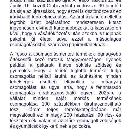
alkalommal használható újra. A Tesco március 20. és
április 16. között Clubcarddal mindössze 99 forintért
árusítja az újrazsákot, hogy ezzel is ösztönözze az ez
irányba történő elmozdulást. Az áruházlánc emellett a
legtöbb üzlet bejáratához rendszeresen kitesz
ingyenesen elvihető kartondobozokat a kasszasoron
kívül, hogy a vásárlók fizetés után azokba is tudjanak
pakolni, új életet adva ezzel a másodlagos
csomagolásokból származó papírhulladéknak.
A Tesco a csomagolásmentes termékek legnagyobb
értékesítői közé tartozik Magyarországon. Ilyenek
például a pékáruk, illetve sokféle zöldség és
gyümölcs. Hogy a lehető legtöbb terméket tudja
csomagolás nélkül árulni, az áruházlánc minden
lehetséges esetben eltávolítja a műanyag
csomagolást, és ügyel arra, hogy a fennmaradó
csomagolás újrahasznosítható legyen. 2025-re a
vállalat minden saját márkás termékének
csomagolása 100 százalékban újrahasznosítható
lesz. Három teljes termékkategóriában már
megvalósult ez: mintegy 200 háztartási, 90 rizs- és
tésztatermék, valamint az előre csomagolt zöldségek
és gyümölcsök így kerülnek a polcokra.