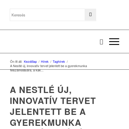
Ön itt áll:
Kezdőlap
/
Hírek
/
Taghírek
/
A Nestlé új, innovatív tervet jelentett be a gyerekmunka
felszámolására, a kak...
A NESTLÉ ÚJ,
INNOVATÍV TERVET
JELENTETT BE A
GYEREKMUNKA