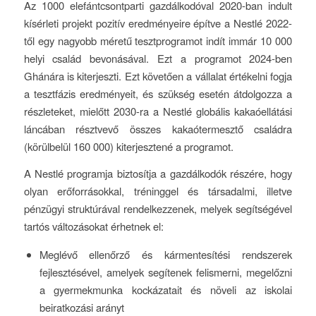
Az 1000 elefántcsontparti gazdálkodóval 2020-ban indult
kísérleti projekt pozitív eredményeire építve a Nestlé 2022-
től egy nagyobb méretű tesztprogramot indít immár 10 000
helyi család bevonásával. Ezt a programot 2024-ben
Ghánára is kiterjeszti. Ezt követően a vállalat értékelni fogja
a tesztfázis eredményeit, és szükség esetén átdolgozza a
részleteket, mielőtt 2030-ra a Nestlé globális kakaóellátási
láncában résztvevő összes kakaótermesztő családra
(körülbelül 160 000) kiterjesztené a programot.
A Nestlé programja biztosítja a gazdálkodók részére, hogy
olyan erőforrásokkal, tréninggel és társadalmi, illetve
pénzügyi struktúrával rendelkezzenek, melyek segítségével
tartós változásokat érhetnek el:
Meglévő ellenőrző és kármentesítési rendszerek
fejlesztésével, amelyek segítenek felismerni, megelőzni
a gyermekmunka kockázatait és növeli az iskolai
beiratkozási arányt