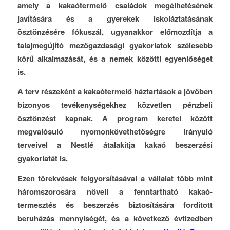
amely a kakaótermelő családok megélhetésének
javítására és a gyerekek iskoláztatásának
ösztönzésére fókuszál, ugyanakkor előmozdítja a
talajmegújító mezőgazdasági gyakorlatok szélesebb
körű alkalmazását, és a nemek közötti egyenlőséget
is.
A terv részeként a kakaótermelő háztartások a jövőben
bizonyos tevékenységekhez közvetlen pénzbeli
ösztönzést kapnak. A program keretei között
megvalósuló nyomonkövethetőségre irányuló
terveivel a Nestlé átalakítja kakaó beszerzési
gyakorlatát is.
Ezen törekvések felgyorsításával a vállalat több mint
háromszorosára növeli a fenntartható kakaó-
termesztés és beszerzés biztosítására fordított
beruházás mennyiségét, és a következő évtizedben