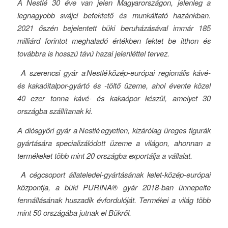
A
Nestlé
30 éve van jelen Magyarországon, jelenleg a
legnagyobb svájci befektető és munkáltató hazánkban.
2021 őszén bejelentett büki beruházásával immár 185
milliárd forintot meghaladó értékben fektet be itthon és
továbbra is hosszú távú hazai jelenléttel tervez.
A szerencsi gyár a
Nestlé
közép-európai regionális kávé-
és kakaóitalpor-gyártó és -töltő üzeme, ahol évente közel
40 ezer tonna kávé- és kakaópor készül, amelyet 30
országba szállítanak ki.
A diósgyőri gyár a
Nestlé
egyetlen, kizárólag üreges figurák
gyártására specializálódott üzeme a világon, ahonnan a
termékeket több mint 20 országba exportálja a vállalat.
A cégcsoport állateledel-gyártásának kelet-közép-európai
központja, a büki PURINA® gyár 2018-ban ünnepelte
fennállásának huszadik évfordulóját. Termékei a világ több
mint 50 országába jutnak el Bükről.