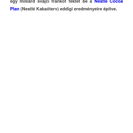
egy milliárd svájci frankot fektet be a
Nestlé Cocoa
Plan
(Nestlé Kakaóterv) eddigi eredményeire építve.