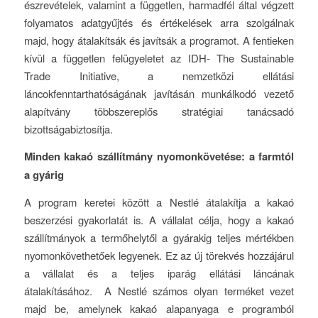
észrevételek, valamint a független, harmadfél által végzett
folyamatos adatgyűjtés és értékelések arra szolgálnak
majd, hogy átalakítsák és javítsák a programot. A fentieken
kívül a független felügyeletet az IDH- The Sustainable
Trade Initiative, a nemzetközi ellátási
láncokfenntarthatóságának javításán munkálkodó vezető
alapítvány többszereplős stratégiai tanácsadó
bizottságabiztosítja.
Minden kakaó szállítmány nyomonkövetése: a farmtól
a gyárig
A program keretei között a Nestlé átalakítja a kakaó
beszerzési gyakorlatát is. A vállalat célja, hogy a kakaó
szállítmányok a termőhelytől a gyárakig teljes mértékben
nyomonkövethetőek legyenek. Ez az új törekvés hozzájárul
a vállalat és a teljes iparág ellátási láncának
átalakításához. A Nestlé számos olyan terméket vezet
majd be, amelynek kakaó alapanyaga e programból