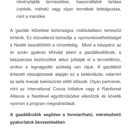
növényfajták termesztése, haszonállatok tartása
(csirkék, méhek) vagy olyan termékek feldolgozása,
mint a manióka
A gazdák kifizetése biztonságos mobilutaláson keresztül
történik. Ez közvetlenül biztosítja a nyomonkövethetőséget
a Nestlé beszállítóitól a címzettekig. Mivel a készpénz az
év során gyakran kihívást jelent a gazdálkodóknak, a
készpénzes ösztönzőket akkor juttatják el a termelőkhöz,
amikor a legnagyobb szükség van rájuk. A gazdáktól
érkezett visszajelzések alapján ez a beiskolázás, valamint
az esős évszak beköszönte előtti időszak. Olyan partnerek,
mint az International Cocoa Initiative vagy a Rainforest
Alliance a Nestlével együttműködve ellenőrzik és követik
nyomon a program megvalósítását.
A gazdálkodók segítése a fenntartható, méretezhető
gyakorlatok bevezetésében