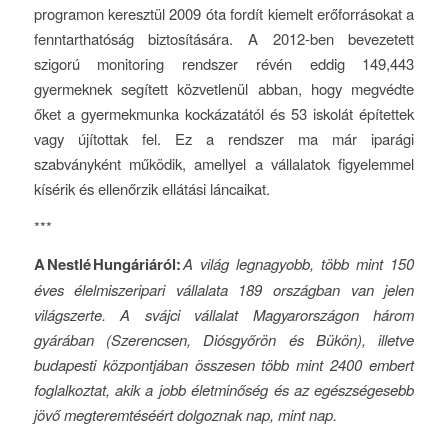
programon keresztül 2009 óta fordít kiemelt erőforrásokat a
fenntarthatóság biztosítására. A 2012-ben bevezetett
szigorú monitoring rendszer révén eddig 149,443
gyermeknek segített közvetlenül abban, hogy megvédte
őket a gyermekmunka kockázatától és 53 iskolát építettek
vagy újítottak fel. Ez a rendszer ma már iparági
szabványként működik, amellyel a vállalatok figyelemmel
kísérik és ellenőrzik ellátási láncaikat.
***
A
Nestlé
Hungáriáról:
A világ legnagyobb, több mint 150
éves élelmiszeripari vállalata 189 országban van jelen
világszerte. A svájci vállalat Magyarországon három
gyárában (Szerencsen, Diósgyőrön és Bükön), illetve
budapesti központjában összesen több mint 2400 embert
foglalkoztat, akik a jobb életminőség és az egészségesebb
jövő megteremtéséért dolgoznak nap, mint nap.