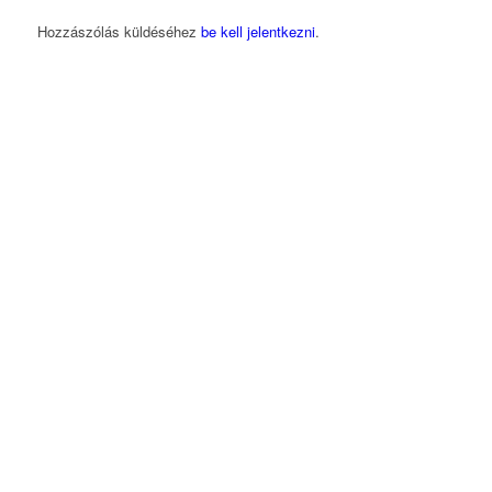
Hozzászólás küldéséhez
be kell jelentkezni
.
Magyarországi Üzleti Tanács
a Fenntartható
Fejlődésért
1118 Budapest, Ménesi út 9/a.