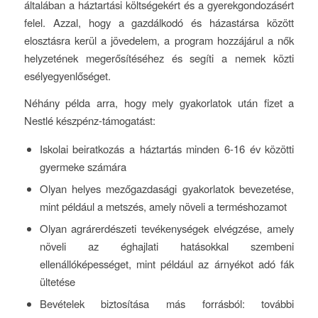
általában a háztartási költségekért és a gyerekgondozásért
felel. Azzal, hogy a gazdálkodó és házastársa között
elosztásra kerül a jövedelem, a program hozzájárul a nők
helyzetének megerősítéséhez és segíti a nemek közti
esélyegyenlőséget.
Néhány példa arra, hogy mely gyakorlatok után fizet a
Nestlé készpénz-támogatást:
Iskolai beiratkozás a háztartás minden 6-16 év közötti
gyermeke számára
Olyan helyes mezőgazdasági gyakorlatok bevezetése,
mint például a metszés, amely növeli a terméshozamot
Olyan agrárerdészeti tevékenységek elvégzése, amely
növeli az éghajlati hatásokkal szembeni
ellenállóképességet, mint például az árnyékot adó fák
ültetése
Bevételek biztosítása más forrásból: további