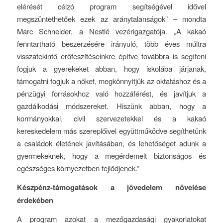
elérését célzó program segítségével idővel
megszüntethetőek ezek az aránytalanságok” – mondta
Marc Schneider, a Nestlé vezérigazgatója. „A kakaó
fenntartható beszerzésére irányuló, több éves múltra
visszatekintő erőfeszítéseinkre építve továbbra is segíteni
fogjuk a gyerekeket abban, hogy iskolába járjanak,
támogatni fogjuk a nőket, megkönnyítjük az oktatáshoz és a
pénzügyi forrásokhoz való hozzáférést, és javítjuk a
gazdálkodási módszereket. Hiszünk abban, hogy a
kormányokkal, civil szervezetekkel és a kakaó
kereskedelem más szereplőivel együttműködve segíthetünk
a családok életének javításában, és lehetőséget adunk a
gyermekeknek, hogy a megérdemelt biztonságos és
egészséges környezetben fejlődjenek.”
Készpénz-támogatások a jövedelem növelése
érdekében
A program azokat a mezőgazdasági gyakorlatokat