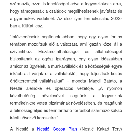
származik, ezzel is lehetőséget adva a fogyasztóknak arra,
hogy támogassák a családok megélhetésének javítását és
a gyermekek védelmét. Az első ilyen termékcsalád 2023-
ban a KitKat lesz.
“Intézkedéseink segítenek abban, hogy egy olyan fontos
témában mozdítsuk elő a változást, ami igazán közel áll a
szívünkhöz. Elszámoltathatóságot és átláthatóságot
biztosítanak az egész iparágban, egy olyan időszakban
amikor az ügyfelek, a munkavállalók és a közösségek egyre
inkább azt várják el a vállalatoktól, hogy teljesítsék közös
értékteremtési vállalásaikat” – mondta Magdi Batato, a
Nestlé alelnöke és operációs vezetője. „A nyomon
követhetőség növelésével segítünk a fogyasztók
termékeinkbe vetett bizalmának növelésében, és reagálunk
a felelősségteljes és fenntartható forrásból származó kakaó
iránti növekvő keresletre.”
A Nestlé a
Nestlé Cocoa Plan
(Nestlé Kakaó Terv)