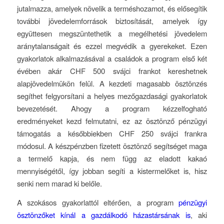
jutalmazza, amelyek növelik a terméshozamot, és elősegítik
további jövedelemforrások biztosítását, amelyek így
együttesen megszüntethetik a megélhetési jövedelem
aránytalanságait és ezzel megvédik a gyerekeket. Ezen
gyakorlatok alkalmazásával a családok a program első két
évében akár CHF 500 svájci frankot kereshetnek
alapjövedelmükön felül. A kezdeti magasabb ösztönzés
segíthet felgyorsítani a helyes mezőgazdasági gyakorlatok
bevezetését. Ahogy a program kézzelfogható
eredményeket kezd felmutatni, ez az ösztönző pénzügyi
támogatás a későbbiekben CHF 250 svájci frankra
módosul. A készpénzben fizetett ösztönző segítséget maga
a termelő kapja, és nem függ az eladott kakaó
mennyiségétől, így jobban segíti a kistermelőket is, hisz
senki nem marad ki belőle.
A szokásos gyakorlattól eltérően, a program
pénzügyi
ösztönzőket kínál a gazdálkodó házastársának is
, aki