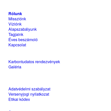
Rólunk
Missziónk
Víziónk
Alapszabályunk
Tagjaink
Éves beszámoló
Kapcsolat
Karbontudatos rendezvények
Galéria
Szabályzatok és nyilatkozatok
Adatvédelmi szabályzat
Versenyjogi nyilatkozat
Etikai kódex