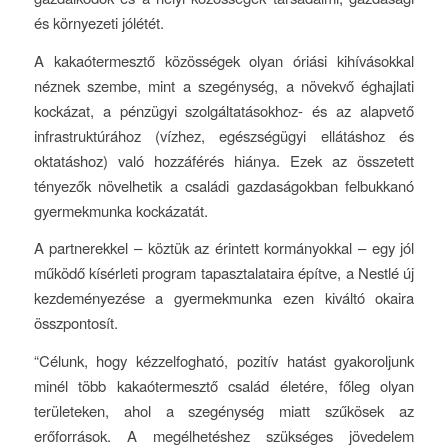
és környezeti jólétét.
A kakaótermesztő közösségek olyan óriási kihívásokkal
néznek szembe, mint a szegénység, a növekvő éghajlati
kockázat, a pénzügyi szolgáltatásokhoz- és az alapvető
infrastruktúrához (vízhez, egészségügyi ellátáshoz és
oktatáshoz) való hozzáférés hiánya. Ezek az összetett
tényezők növelhetik a családi gazdaságokban felbukkanó
gyermekmunka kockázatát.
A partnerekkel – köztük az érintett kormányokkal – egy jól
működő kísérleti program tapasztalataira építve, a Nestlé új
kezdeményezése a gyermekmunka ezen kiváltó okaira
összpontosít.
“Célunk, hogy kézzelfogható, pozitív hatást gyakoroljunk
minél több kakaótermesztő család életére, főleg olyan
területeken, ahol a szegénység miatt szűkösek az
erőforrások. A megélhetéshez szükséges jövedelem