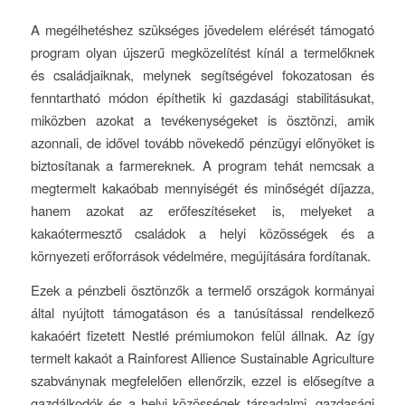
A megélhetéshez szükséges jövedelem elérését támogató
program olyan újszerű megközelítést kínál a termelőknek
és családjaiknak, melynek segítségével fokozatosan és
fenntartható módon építhetik ki gazdasági stabilitásukat,
miközben azokat a tevékenységeket is ösztönzi, amik
azonnali, de idővel tovább növekedő pénzügyi előnyöket is
biztosítanak a farmereknek. A program tehát nemcsak a
megtermelt kakaóbab mennyiségét és minőségét díjazza,
hanem azokat az erőfeszítéseket is, melyeket a
kakaótermesztő családok a helyi közösségek és a
környezeti erőforrások védelmére, megújítására fordítanak.
Ezek a pénzbeli ösztönzők a termelő országok kormányai
által nyújtott támogatáson és a tanúsítással rendelkező
kakaóért fizetett Nestlé prémiumokon felül állnak. Az így
termelt kakaót a Rainforest Allience Sustainable Agriculture
szabványnak megfelelően ellenőrzik, ezzel is elősegítve a
gazdálkodók és a helyi közösségek társadalmi, gazdasági