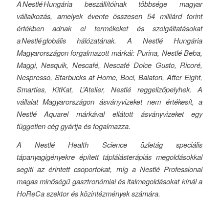
A
Nestlé
Hungária beszállítóinak többsége magyar
vállalkozás, amelyek évente összesen 54 milliárd forint
értékben adnak el termékeket és szolgáltatásokat
a
Nestlé
globális hálózatának. A Nestlé Hungária
Magyarországon forgalmazott márkái: Purina, Nestlé Beba,
Maggi, Nesquik, Nescafé, Nescafé Dolce Gusto, Ricoré,
Nespresso, Starbucks at Home, Boci, Balaton, After Eight,
Smarties, KitKat, L’Atelier, Nestlé reggelizőpelyhek. A
vállalat Magyarországon ásványvizeket nem értékesít, a
Nestlé Aquarel márkával ellátott ásványvizeket egy
független cég gyártja és fogalmazza.
A Nestlé Health Science üzletág speciális
tápanyagigényekre épített táplálásterápiás megoldásokkal
segíti az érintett csoportokat, míg a Nestlé Professional
magas minőségű gasztronómiai és italmegoldásokat kínál a
HoReCa szektor és közintézmények számára.