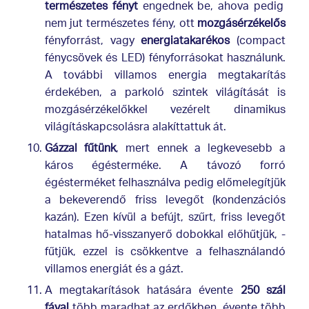
természetes fényt
engednek be, ahova pedig
nem jut természetes fény, ott
mozgásérzékelős
fényforrást, vagy
energiatakarékos
(compact
fénycsövek és LED) fényforrásokat használunk.
A további villamos energia megtakarítás
érdekében, a parkoló szintek világítását is
mozgásérzékelőkkel vezérelt dinamikus
világításkapcsolásra alakíttattuk át.
Gázzal fűtünk
, mert ennek a legkevesebb a
káros égésterméke. A távozó forró
égésterméket felhasználva pedig előmelegítjük
a bekeverendő friss levegőt (kondenzációs
kazán). Ezen kívül a befújt, szűrt, friss levegőt
hatalmas hő-visszanyerő dobokkal előhűtjük, -
fűtjük, ezzel is csökkentve a felhasználandó
villamos energiát és a gázt.
A megtakarítások hatására évente
250 szál
fával
több maradhat az erdőkben, évente több