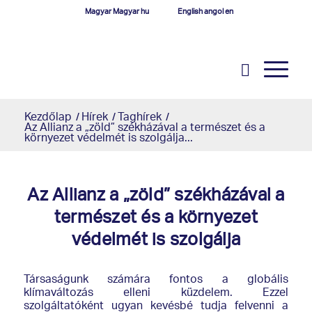
Magyar
Magyar
hu
English
angol
en
Kezdőlap
/
Hírek
/
Taghírek
/
Az Allianz a „zöld” székházával a természet és a
környezet védelmét is szolgálja...
Az Allianz a „zöld” székházával a
természet és a környezet
védelmét is szolgálja
Társaságunk számára fontos a globális
klímaváltozás elleni küzdelem. Ezzel
szolgáltatóként ugyan kevésbé tudja felvenni a