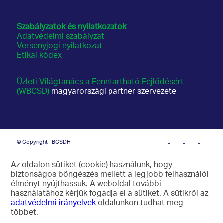
Szabályzatok és nyilatkozatok
Adatvédelmi szabályzat
Versenyjogi nyilatkozat
Etikai kódex
Üzleti Világtanács a Fenntartható Fejlődésért
(WBCSD)
magyarországi partner szervezete
© Copyright - BCSDH
Az oldalon sütiket (cookie) használunk, hogy
biztonságos böngészés mellett a legjobb felhasználói
élményt nyújthassuk. A weboldal további
használatához kérjük fogadja el a sütiket. A sütikről az
adatvédelmi irányelvek
oldalunkon tudhat meg
többet.