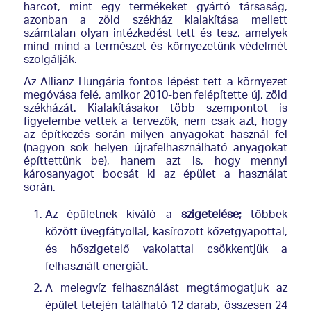
harcot, mint egy termékeket gyártó társaság,
azonban a zöld székház kialakítása mellett
számtalan olyan intézkedést tett és tesz, amelyek
mind-mind a természet és környezetünk védelmét
szolgálják.
Az Allianz Hungária fontos lépést tett a környezet
megóvása felé, amikor 2010-ben felépítette új, zöld
székházát. Kialakításakor több szempontot is
figyelembe vettek a tervezők, nem csak azt, hogy
az építkezés során milyen anyagokat használ fel
(nagyon sok helyen újrafelhasználható anyagokat
építtettünk be), hanem azt is, hogy mennyi
károsanyagot bocsát ki az épület a használat
során.
Az épületnek kiváló a
szigetelése;
többek
között üvegfátyollal, kasírozott kőzetgyapottal,
és hőszigetelő vakolattal csökkentjük a
felhasznált energiát.
A melegvíz felhasználást megtámogatjuk az
épület tetején található 12 darab, összesen 24