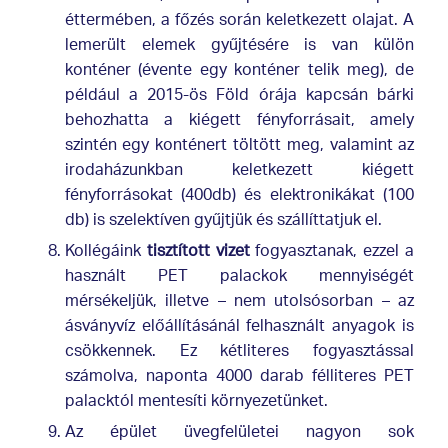
éttermében, a főzés során keletkezett olajat. A
lemerült elemek gyűjtésére is van külön
konténer (évente egy konténer telik meg), de
például a 2015-ös Föld órája kapcsán bárki
behozhatta a kiégett fényforrásait, amely
szintén egy konténert töltött meg, valamint az
irodaházunkban keletkezett kiégett
fényforrásokat (400db) és elektronikákat (100
db) is szelektíven gyűjtjük és szállíttatjuk el.
Kollégáink
tisztított vizet
fogyasztanak, ezzel a
használt PET palackok mennyiségét
mérsékeljük, illetve – nem utolsósorban – az
ásványvíz előállításánál felhasznált anyagok is
csökkennek. Ez kétliteres fogyasztással
számolva, naponta 4000 darab félliteres PET
palacktól mentesíti környezetünket.
Az épület üvegfelületei nagyon sok