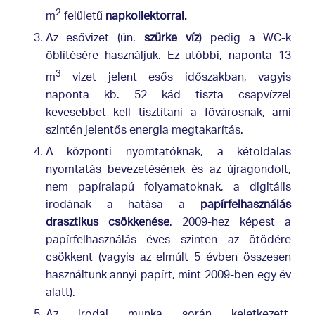
2
m
felületű
napkollektorral.
Az esővizet (ún.
szürke víz
) pedig a WC-k
öblítésére használjuk. Ez utóbbi, naponta 13
3
m
vizet jelent esős időszakban, vagyis
naponta kb. 52 kád tiszta csapvízzel
kevesebbet kell tisztítani a fővárosnak, ami
szintén jelentős energia megtakarítás.
A központi nyomtatóknak, a kétoldalas
nyomtatás bevezetésének és az újragondolt,
nem papíralapú folyamatoknak, a digitális
irodának a hatása a
papírfelhasználás
drasztikus csökkenése
. 2009-hez képest a
papírfelhasználás éves szinten az ötödére
csökkent (vagyis az elmúlt 5 évben összesen
használtunk annyi papírt, mint 2009-ben egy év
alatt).