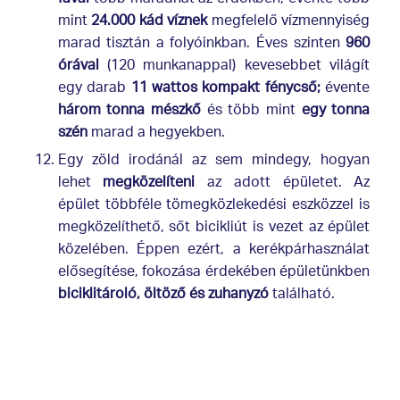
mint
24.000 kád víznek
megfelelő vízmennyiség
marad tisztán a folyóinkban. Éves szinten
960
órával
(120 munkanappal) kevesebbet világít
egy darab
11 wattos kompakt fénycső;
évente
három tonna mészkő
és több mint
egy tonna
szén
marad a hegyekben.
Egy zöld irodánál az sem mindegy, hogyan
lehet
megközelíteni
az adott épületet. Az
épület többféle tömegközlekedési eszközzel is
megközelíthető, sőt bicikliút is vezet az épület
közelében. Éppen ezért, a kerékpárhasználat
elősegítése, fokozása érdekében épületünkben
biciklitároló, öltöző és zuhanyzó
található.