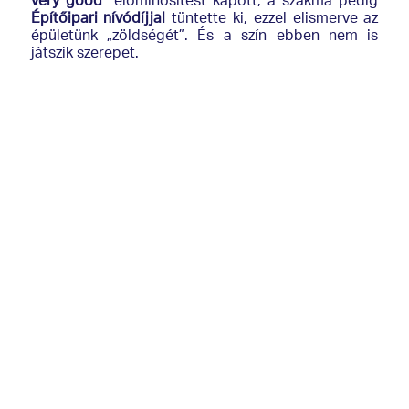
very good”
előminősítést kapott, a szakma pedig
Építőipari nívódíjjal
tüntette ki, ezzel elismerve az
épületünk „zöldségét”. És a szín ebben nem is
játszik szerepet.