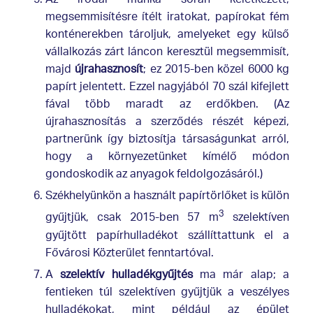
Az irodai munka során keletkezett,
megsemmisítésre ítélt iratokat, papírokat fém
konténerekben tároljuk, amelyeket egy külső
vállalkozás zárt láncon keresztül megsemmisít,
majd
újrahasznosít
; ez 2015-ben közel 6000 kg
papírt jelentett. Ezzel nagyjából 70 szál kifejlett
fával több maradt az erdőkben. (Az
újrahasznosítás a szerződés részét képezi,
partnerünk így biztosítja társaságunkat arról,
hogy a környezetünket kímélő módon
gondoskodik az anyagok feldolgozásáról.)
Székhelyünkön a használt papírtörlőket is külön
3
gyűjtjük, csak 2015-ben 57 m
szelektíven
gyűjtött papírhulladékot szállíttattunk el a
Fővárosi Közterület fenntartóval.
A
szelektív hulladékgyűjtés
ma már alap; a
fentieken túl szelektíven gyűjtjük a veszélyes
hulladékokat, mint például az épület