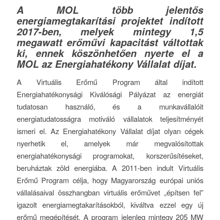
A MOL több jelentős
energiamegtakarítási projektet indított
2017-ben, melyek mintegy 1,5
megawatt erőművi kapacitást váltottak
ki, ennek köszönhetően nyerte el a
MOL az Energiahatékony Vállalat díjat.
A Virtuális Erőmű Program által indított
Energiahatékonysági Kiválósági Pályázat az energiát
tudatosan használó, és a munkavállalóit
energiatudatosságra motiváló vállalatok teljesítményét
ismeri el. Az Energiahatékony Vállalat díjat olyan cégek
nyerhetik el, amelyek már megvalósítottak
energiahatékonysági programokat, korszerűsítéseket,
beruháztak zöld energiába. A 2011-ben indult Virtuális
Erőmű Program célja, hogy Magyarország európai uniós
vállalásaival összhangban virtuális erőművet „építsen fel”
igazolt energiamegtakarításokból, kiváltva ezzel egy új
erőmű megépítését. A program jelenleg mintegy 205 MW