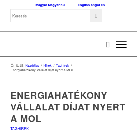
Magyar
Magyar
hu
English
angol
en
Ön itt áll:
Kezdőlap
/
Hírek
/
Taghírek
/
Energiahatékony Vállalat díjat nyert a MOL
ENERGIAHATÉKONY
VÁLLALAT DÍJAT NYERT
A MOL
TAGHÍREK