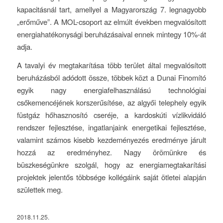
kapacitásnál tart, amellyel a Magyarország 7. legnagyobb
„erőműve”. A MOL-csoport az elmúlt években megvalósított
energiahatékonysági beruházásaival ennek mintegy 10%-át
adja.
A tavalyi év megtakarítása több terület által megvalósított
beruházásból adódott össze, többek közt a Dunai Finomító
egyik nagy energiafelhasználású technológiai
csőkemencéjének korszerűsítése, az algyői telephely egyik
füstgáz hőhasznosító cseréje, a kardoskúti vízlikvidáló
rendszer fejlesztése, ingatlanjaink energetikai fejlesztése,
valamint számos kisebb kezdeményezés eredménye járult
hozzá az eredményhez. Nagy örömünkre és
büszkeségünkre szolgál, hogy az energiamegtakarítási
projektek jelentős többsége kollégáink saját ötletei alapján
születtek meg.
2018.11.25.