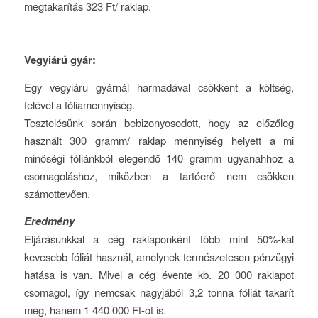
megtakarítás 323 Ft/ raklap.
Vegyiárú gyár:
Egy vegyiáru gyárnál harmadával csökkent a költség,
felével a fóliamennyiség.
Tesztelésünk során bebizonyosodott, hogy az előzőleg
használt 300 gramm/ raklap mennyiség helyett a mi
minőségi fóliánkból elegendő 140 gramm ugyanahhoz a
csomagoláshoz, miközben a tartóerő nem csökken
számottevően.
Eredmény
Eljárásunkkal a cég raklaponként több mint 50%-kal
kevesebb fóliát használ, amelynek természetesen pénzügyi
hatása is van. Mivel a cég évente kb. 20 000 raklapot
csomagol, így nemcsak nagyjából 3,2 tonna fóliát takarít
meg, hanem 1 440 000 Ft-ot is.