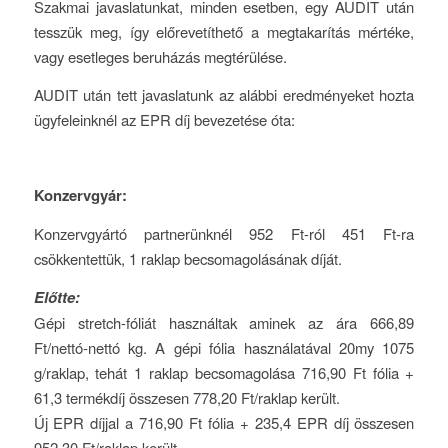
Szakmai javaslatunkat, minden esetben, egy AUDIT után
tesszük meg, így előrevetíthető a megtakarítás mértéke,
vagy esetleges beruházás megtérülése.
AUDIT után tett javaslatunk az alábbi eredményeket hozta
ügyfeleinknél az EPR díj bevezetése óta:
Konzervgyár:
Konzervgyártó partnerünknél 952 Ft-ról 451 Ft-ra
csökkentettük, 1 raklap becsomagolásának díját.
Előtte:
Gépi stretch-fóliát használtak aminek az ára 666,89
Ft/nettó-nettó kg. A gépi fólia használatával 20my 1075
g/raklap, tehát 1 raklap becsomagolása 716,90 Ft fólia +
61,3 termékdíj összesen 778,20 Ft/raklap került.
Új EPR díjjal a 716,90 Ft fólia + 235,4 EPR díj összesen
952,30 Ft/raklap került.