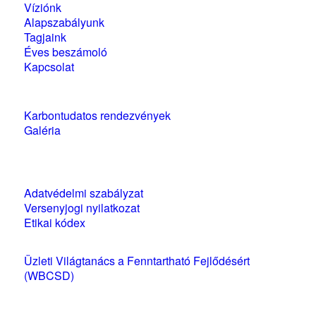
Víziónk
Alapszabályunk
Tagjaink
Éves beszámoló
Kapcsolat
Karbontudatos rendezvények
Galéria
Szabályzatok és nyilatkozatok
Adatvédelmi szabályzat
Versenyjogi nyilatkozat
Etikai kódex
Üzleti Világtanács a Fenntartható Fejlődésért
(WBCSD)
magyarországi partner szervezete