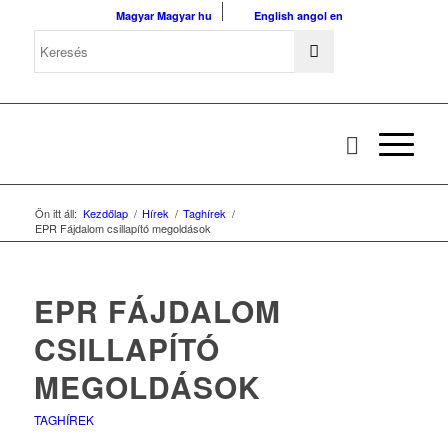
Magyar
Magyar
hu
English
angol
en
Ön itt áll:
Kezdőlap
/
Hírek
/
Taghírek
/
EPR Fájdalom csillapító megoldások
EPR FÁJDALOM
CSILLAPÍTÓ
MEGOLDÁSOK
TAGHÍREK