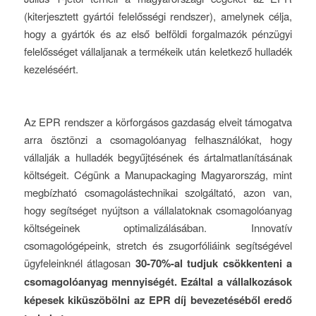
(kiterjesztett gyártói felelősségi rendszer), amelynek célja,
hogy a gyártók és az első belföldi forgalmazók pénzügyi
felelősséget vállaljanak a termékeik után keletkező hulladék
kezeléséért.
Az EPR rendszer a körforgásos gazdaság elveit támogatva
arra ösztönzi a csomagolóanyag felhasználókat, hogy
vállalják a hulladék begyűjtésének és ártalmatlanításának
költségeit. Cégünk a Manupackaging Magyarország, mint
megbízható csomagolástechnikai szolgáltató, azon van,
hogy segítséget nyújtson a vállalatoknak csomagolóanyag
költségeinek optimalizálásában. Innovatív
csomagológépeink, stretch és zsugorfóliáink segítségével
ügyfeleinknél átlagosan
30-70%-al tudjuk cs
ökkenteni a
csomagol
óanyag mennyis
ég
ét. Ezáltal a vállalkozások
k
épesek kiküsz
öb
ölni az EPR díj bevezet
és
éből eredő