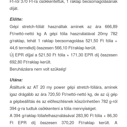
Ft-ról 370 Ft-ra csökkentettük, 1 raklap becsomagolásának
díját.
Előtte:
Gépi stretch-fóliát használtak aminek az ára 666,89
Ft/nettó-nettó kg A gépi fólia használatával 20my 782
g/raklap, tehát 1 raklap becsomagolása 521,50 Ft fólia +
44,6 termékdíj összesen 566,10 Ft/raklap került.
Új EPR díjjal a 521,50 Ft fólia + 171,30 EPR díj összesen
692,80 Ft/raklap került.
Beruházásra nem volt szükség!
Utána:
Átálltunk az AT 20 my power gépi stretch-fóliára, aminek
igaz drágább az ára 720,50 Ft/nettó-nettó kg, de az új gép
a gépbeállítás és az előfeszítésnek köszönhetően 782 g-ról
394 g-ra tudtuk csökkenteni a fólia mennyiséget.
A 394 g/raklap fóliafelhasználásával 283,90 Ft fólia + 86,30
Ft EPR díj összesen 370,20 Ft/raklap került. A