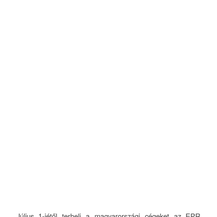
Július 1-jétől terheli a magyarországi cégeket az EPR