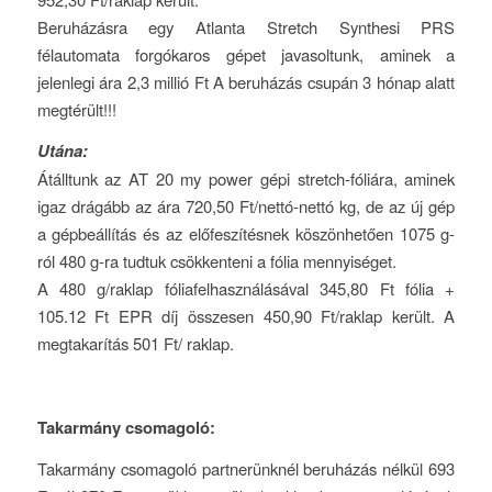
Beruházásra egy Atlanta Stretch Synthesi PRS
félautomata forgókaros gépet javasoltunk, aminek a
jelenlegi ára 2,3 millió Ft A beruházás csupán 3 hónap alatt
megtérült!!!
Utána:
Átálltunk az AT 20 my power gépi stretch-fóliára, aminek
igaz drágább az ára 720,50 Ft/nettó-nettó kg, de az új gép
a gépbeállítás és az előfeszítésnek köszönhetően 1075 g-
ról 480 g-ra tudtuk csökkenteni a fólia mennyiséget.
A 480 g/raklap fóliafelhasználásával 345,80 Ft fólia +
105.12 Ft EPR díj összesen 450,90 Ft/raklap került. A
megtakarítás 501 Ft/ raklap.
Takarmány csomagoló:
Takarmány csomagoló partnerünknél beruházás nélkül 693