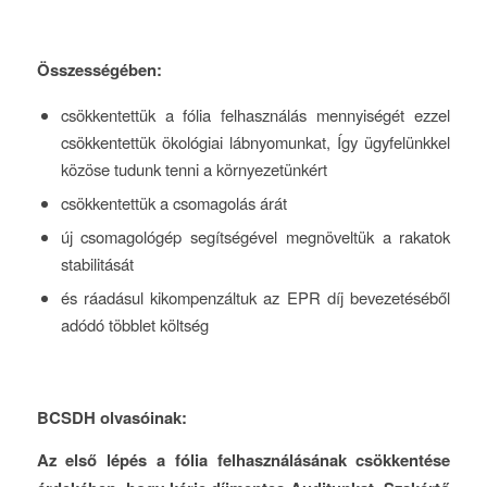
Összességében:
csökkentettük a fólia felhasználás mennyiségét ezzel
csökkentettük ökológiai lábnyomunkat, Így ügyfelünkkel
közöse tudunk tenni a környezetünkért
csökkentettük a csomagolás árát
új csomagológép segítségével megnöveltük a rakatok
stabilitását
és ráadásul kikompenzáltuk az EPR díj bevezetéséből
adódó többlet költség
BCSDH olvasóinak:
Az első lépés a fólia felhasználásának csökkentése