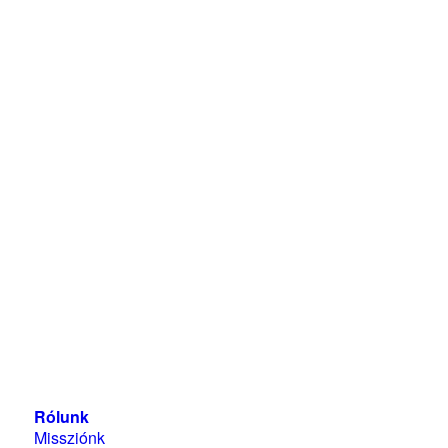
Magyarországi Üzleti Tanács
a Fenntartható
Fejlődésért
1118 Budapest, Ménesi út 9/a.
Rólunk
Missziónk