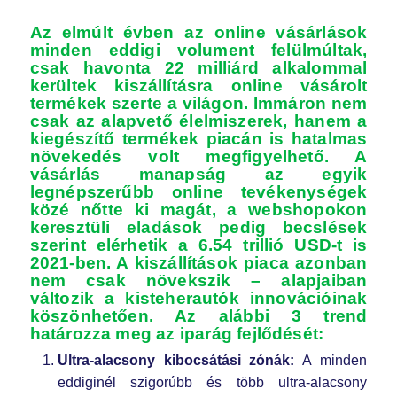
Az elmúlt évben az online vásárlások
minden eddigi volument felülmúltak,
csak havonta 22 milliárd alkalommal
kerültek kiszállításra online vásárolt
termékek szerte a világon. Immáron nem
csak az alapvető élelmiszerek, hanem a
kiegészítő termékek piacán is hatalmas
növekedés volt megfigyelhető. A
vásárlás manapság az egyik
legnépszerűbb online tevékenységek
közé nőtte ki magát, a webshopokon
keresztüli eladások pedig becslések
szerint elérhetik a 6.54 trillió USD-t is
2021-ben. A kiszállítások piaca azonban
nem csak növekszik – alapjaiban
változik a kisteherautók innovációinak
köszönhetően. Az alábbi 3 trend
határozza meg az iparág fejlődését:
Ultra-alacsony kibocsátási zónák:
A minden
eddiginél szigorúbb és több ultra-alacsony