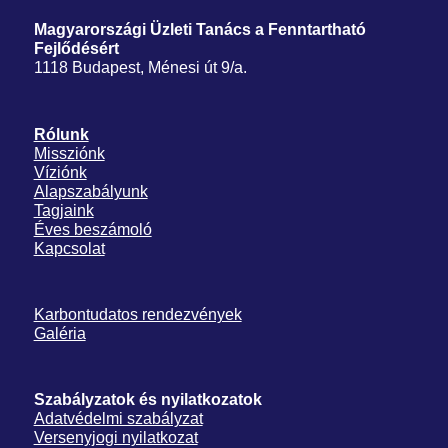
Magyarországi Üzleti Tanács
a Fenntartható
Fejlődésért
1118 Budapest, Ménesi út 9/a.
Rólunk
Missziónk
Víziónk
Alapszabályunk
Tagjaink
Éves beszámoló
Kapcsolat
Karbontudatos rendezvények
Galéria
Szabályzatok és nyilatkozatok
Adatvédelmi szabályzat
Versenyjogi nyilatkozat