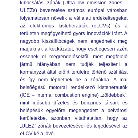
kibocsátási zónák (Ultra-low emission zones –
ULEZs) bevezetése számos európai városban
folyamatosan növelik a vállalati érdekeltségeket
az elektromos kisteherautók (eLCVs) és a
területen megfigyelhető gyors innovációk iránt. A
nagyobb kiszállítócégek nem engedhetik meg
maguknak a kockázatot, hogy esetlegesen azért
essenek el megrendelésektől, mert megfelelő
jármű hiányában nem tudják teljesíteni a
kormányzat által előírt területre történő szállítást
és így nem léphetnek be a zónákba. A mai
belsőégésű motorral rendelkező kisteherautók
(ICE – internal combustion engine) „zöldebbek”,
mint idősebb dízeles és benzines társaik és
belépésük egyelőre megengedett a belvárosi
kerületekbe, azonban vitathatatlan, hogy az
„ULEZ” zónák bevezetésével és terjedésével az
eLCV-ké a jövő.