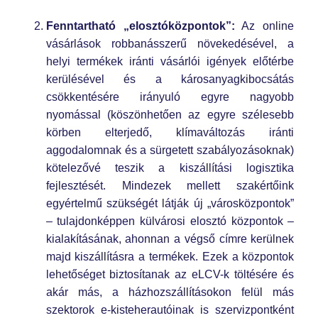
Fenntartható „elosztóközpontok”:
Az online
vásárlások robbanásszerű növekedésével, a
helyi termékek iránti vásárlói igények előtérbe
kerülésével és a károsanyagkibocsátás
csökkentésére irányuló egyre nagyobb
nyomással (köszönhetően az egyre szélesebb
körben elterjedő, klímaváltozás iránti
aggodalomnak és a sürgetett szabályozásoknak)
kötelezővé teszik a kiszállítási logisztika
fejlesztését. Mindezek mellett szakértőink
egyértelmű szükségét látják új „városközpontok”
– tulajdonképpen külvárosi elosztó központok –
kialakításának, ahonnan a végső címre kerülnek
majd kiszállításra a termékek. Ezek a központok
lehetőséget biztosítanak az eLCV-k töltésére és
akár más, a házhozszállításokon felül más
szektorok e-kisteherautóinak is szervizpontként